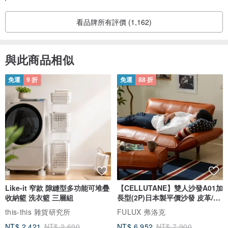
看品牌所有評價 (1,162)
與此商品相似
免運
9 折
免運
88 折
Like-it 窄款 隙縫型多功能可堆疊
【CELLUTANE】雙人沙發A01加
收納籃 洗衣籃 三層組
長型(2P)日本製平價沙發 皮革/燈
芯絨
this-this 雜貨研究所
FULUX 弗洛克
NT$ 2,421
NT$ 2,690
NT$ 6,952
NT$ 7,900