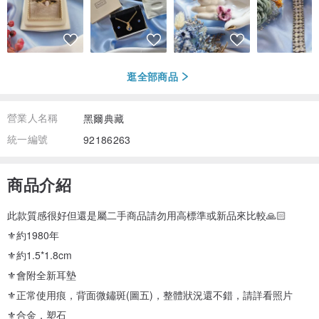
逛全部商品
營業人名稱
黑爾典藏
統一編號
92186263
商品介紹
此款質感很好但還是屬二手商品請勿用高標準或新品來比較🙏🏻
⚜️約1980年
⚜️約1.5*1.8cm
⚜️會附全新耳墊
⚜️正常使用痕，背面微鏽斑(圖五)，整體狀況還不錯，請詳看照片
⚜️合金，塑石