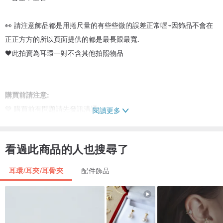
👀 請注意飾品都是用捲尺量的有些些微的誤差正常喔~因飾品不會在
正正方方的所以頁面提供的都是最長跟最寬.
🖤此拍賣為耳環一對不含其他拍照物品
購買前請注意:
💚 購買前有問題請先發訊溝通
閱讀更多
💚 1940~1980's的飾品金屬幾乎不可能無掉色.或變色.或有鏽斑.小瑕
疵請有此共識
看過此商品的人也搜尋了
💚會盡量把商品用照片清楚呈現於頁面上,也請細心檢查圖片敘述
💚 古董飾品本就是有年代的商品,經過歲月的洗禮絕對會有使用痕跡
耳環/耳夾/耳骨夾
配件飾品
💚 賣場的飾品不會更改樣式,例如夾式耳環改針式..等
💚 從未接觸過" Vintage Jewelry "復古珠寶的朋友們購買前要請三思
再三思
💚 如寄過去的物品損壞到不能配戴,可以提出退費,但以跟想像中不同,