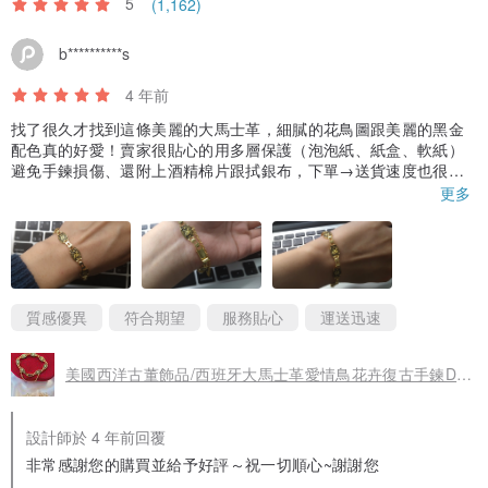
5
(1,162)
b**********s
4 年前
找了很久才找到這條美麗的大馬士革，細膩的花鳥圖跟美麗的黑金
配色真的好愛！賣家很貼心的用多層保護（泡泡紙、紙盒、軟紙）
避免手鍊損傷、還附上酒精棉片跟拭銀布，下單→送貨速度也很
快，是值得推薦的Vintage飾品賣家~
更多
質感優異
符合期望
服務貼心
運送迅速
美國西洋古董飾品/西班牙大馬士革愛情鳥花卉復古手鍊Damascening
設計師於 4 年前回覆
非常感謝您的購買並給予好評～祝一切順心~謝謝您