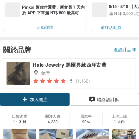
8/15 - 8/18 
Pinkoi 幫你付運費！新會員 7 天內
季】滿 NT$3500
於 APP 下單滿 NT$ 500 最高可折
滿 NT$ 3,500 現
50
運費 NT$ 100
50
活動詳情
前往活動頁
關於品牌
逛設計品牌
Hale Jewelry 黑爾典藏西洋古董
台灣
5
(1,162)
加入關注
聯絡設計師
出貨速度
關注人數
回應率
上次上線
1～3 日
1 天內
4,239
90%