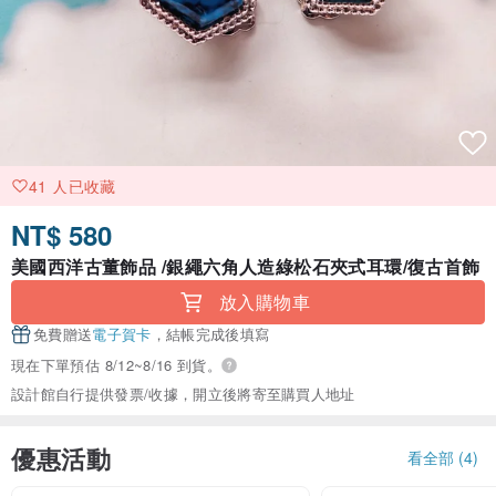
41 人已收藏
NT$ 580
美國西洋古董飾品 /銀繩六角人造綠松石夾式耳環/復古首飾
放入購物車
免費贈送
電子賀卡
，結帳完成後填寫
現在下單預估 8/12~8/16 到貨。
設計館自行提供發票/收據，開立後將寄至購買人地址
優惠活動
看全部 (4)