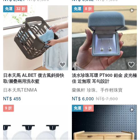
免運
32 折
免運
8 折
日本天馬 ALBET 復古風斜掛快
淡水珍珠耳環 PT900 鉑金 皮光極
取/層疊兩用洗衣籃
佳 近無瑕 耳勾設計
日本天馬TENMA
蘭佩軒 珍珠。手作輕珠寶
NT$ 455
NT$ 6,000
NT$ 7,500
9 折
免運
9 折