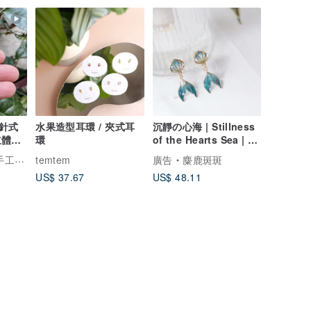
針式
水果造型耳環 / 夾式耳
沉靜の心海 | Stillness
立體動
環
of the Hearts Sea | 夾
節
式耳環
工飾品
temtem
廣告
麋鹿斑斑
US$ 37.67
US$ 48.11