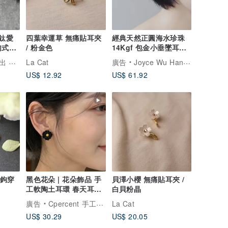
】鈦愛
四葉幸運草 無痛貼耳夾
經典天然正圓海水珍珠
勾式十
/ 粉金色
14Kgf 包金小垂墜耳環 |
可改耳勾 耳夾
生活館
La Cat
廣告
Joyce Wu Handmade Jewelry
US$ 12.92
US$ 61.92
形鉤穿
黑色花朵 | 花朵飾品 手
貝澤小櫻 無痛貼耳夾 /
工軟陶土耳環 春天耳環
白貝粉晶
母親節禮物 手作
廣告
Cpercent 手工飾品
La Cat
US$ 30.29
US$ 20.05