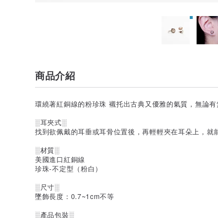
商品介紹
環繞著紅銅線的粉珍珠 襯托出古典又優雅的氣質，無論有
░耳夾式░
找到欲佩戴的耳垂或耳骨位置後，再輕輕夾在耳朵上，就能
░材質░
美國進口紅銅線
珍珠-不定型（粉白）
░尺寸░
墜飾長度：0.7~1cm不等
░產品包裝░