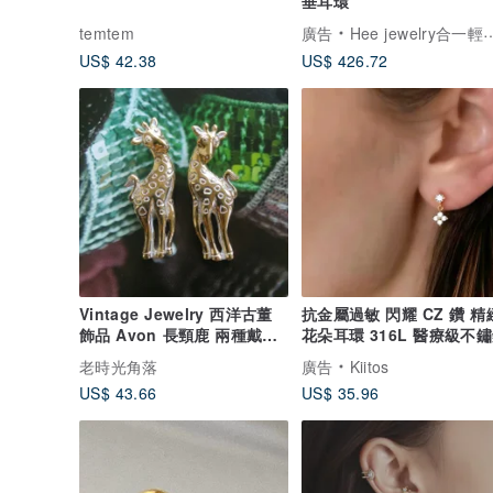
垂耳環
temtem
廣告
Hee jewelry合一輕珠寶
US$ 42.38
US$ 426.72
Vintage Jewelry 西洋古董
抗金屬過敏 閃耀 CZ 鑽 精
飾品 Avon 長頸鹿 兩種戴法
花朵耳環 316L 醫療級不
針式耳環
老時光角落
廣告
Kiitos
US$ 43.66
US$ 35.96