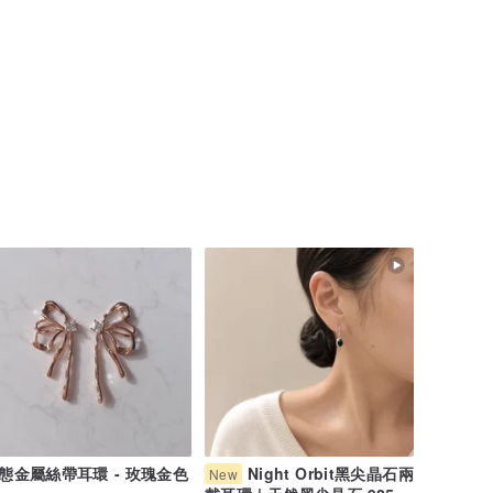
態金屬絲帶耳環 - 玫瑰金色
Night Orbit黑尖晶石兩
New