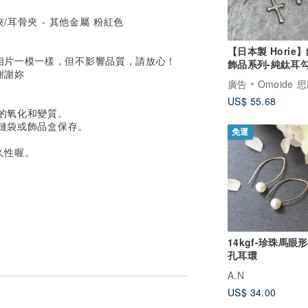
【日本製 Horie
相片一模一樣，但不影響品質，請放心！
飾品系列-純鈦耳
謝謝妳
字耳環-銀
廣告
Omoide 思出 
US$ 55.68
屬的氧化和變質。
夾鏈袋或飾品盒保存。
免運
久性喔。
14kgf-珍珠馬眼
孔耳環
A.N
US$ 34.00