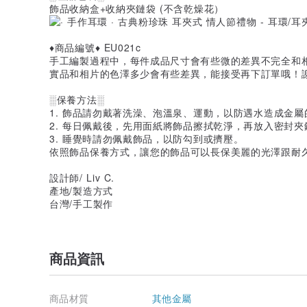
飾品收納盒+收納夾鏈袋 (不含乾燥花）
♦商品編號♦ EU021c
手工編製過程中，每件成品尺寸會有些微的差異不完全和
實品和相片的色澤多少會有些差異，能接受再下訂單哦！
░保養方法░
1. 飾品請勿戴著洗澡、泡溫泉、運動，以防遇水造成金
2. 每日佩戴後，先用面紙將飾品擦拭乾淨，再放入密封
3. 睡覺時請勿佩戴飾品，以防勾到或擠壓。
依照飾品保養方式，讓您的飾品可以長保美麗的光澤跟耐
設計師/ Liv C.
產地/製造方式
台灣/手工製作
商品資訊
商品材質
其他金屬