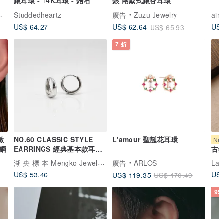
銀耳環 - 14K耳環 - 鋯石
銀 兩戴式銀杏耳環
Studdedheartz
廣告
Zuzu Jewelry
ai
US$ 64.27
US
US$ 62.64
US$ 65.93
7 折
緻
NO.60 CLASSIC STYLE
L'amour 聖誕花耳環
N
鏽鋼
EARRINGS 經典基本款耳飾
古
- 925純銀
湖 央 標 本 Mengko Jewelry Studio
廣告
ARLOS
La
US$ 53.46
US
US$ 119.35
US$ 170.49
9