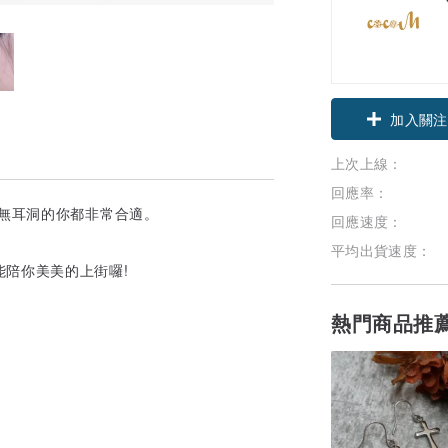
加入關注
上次上線：
回應率：
無耳洞的你都非常合適。
回應速度：
平均出貨速度：
陪你美美的上街囉!
熱門商品推