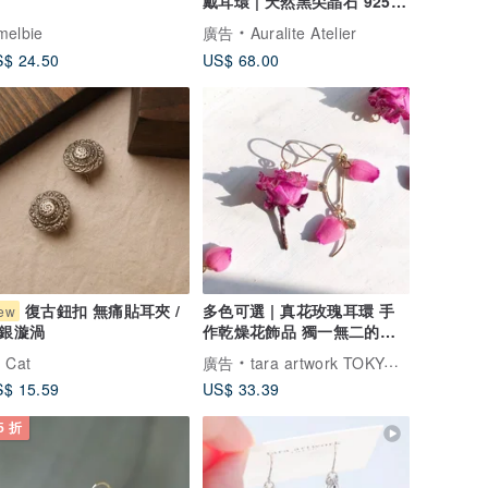
戴耳環 | 天然黑尖晶石 925銀
鍍白金Huggie
melbie
廣告
Auralite Atelier
$ 24.50
US$ 68.00
復古鈕扣 無痛貼耳夾 /
多色可選 | 真花玫瑰耳環 手
ew
作乾燥花飾品 獨一無二的浪
銀漩渦
漫
 Cat
廣告
tara artwork TOKYO | 真實玫瑰
$ 15.59
US$ 33.39
5 折