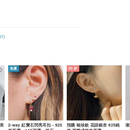
7)
免運
95 折
 長
2-way 紅寶石閃亮耳扣 - 925
預購 袖珍款 花語銀杏 925純
液