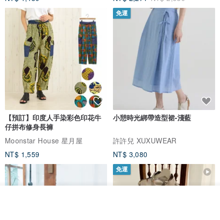
免運
【預訂】印度人手染彩色印花牛
小憩時光綁帶造型裙-淺藍
仔拼布修身長褲
Moonstar House 星月屋
許許兒 XUXUWEAR
NT$ 1,559
NT$ 3,080
免運
看其他商品
了解品牌