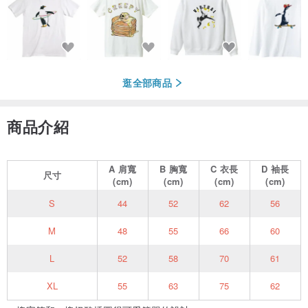
逛全部商品
商品介紹
A
肩寬
B
胸寬
C
衣長
D
袖長
尺寸
(cm)
(cm)
(cm)
(cm)
S
44
52
62
56
M
48
55
66
60
L
52
58
70
61
XL
55
63
75
62