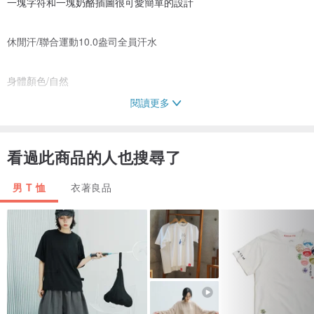
一塊字符和一塊奶酪插圖很可愛簡單的設計
休閒汗/聯合運動10.0盎司全員汗水
身體顏色/自然
閱讀更多
10.0盎司克魯脖子汗水和厚實的身體具有優良的保溫性和舒適性。即
使在寒冷的冬天，它也是一個有用的物品。
看過此商品的人也搜尋了
它很簡單，容易穿，你可以享受和關閉。
襯裡是一堆有很好觸感的。
男 T 恤
衣著良品
尺碼：S / M / L / XL
材質：100％棉
打印方法：噴墨打印