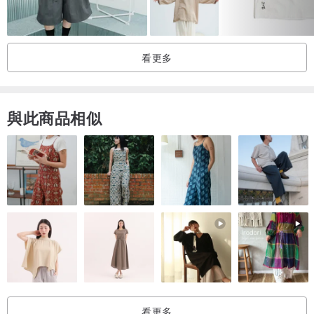
※顏色可能與實際有所不同
※產品圖像是完成的圖像。在實際打印位置和打印尺寸之間可能會產生
看更多
輕微差異。
*對於訂單生產，我們將在購買之日起7天內發貨（不包括週末和節假
日）。
與此商品相似
如果身體（T恤等）在製造商工廠缺貨，您可能會等待10天或更長時
間。
在這種情況下，我們會盡快與您聯繫，我們會檢查您是否可以等待。
*請注意，除了產品存在缺陷時，基本上不會對退貨進行回复。
生產區域/生產方法
生產：日本的合同生產
看更多