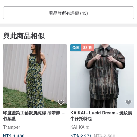
看品牌所有評價 (43)
與此商品相似
免運
88 折
印度蓋染工藝親膚純棉 吊帶褲 －
KAIKAI - Lucid Dream - 斑駁痕
竹葉藍
牛仔托特包
Tramper
KAI KAI®
NT$ 1,480
NT$ 2,271
NT$ 2,580