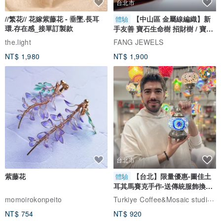
台北市
//繁花// 花嫁紫藤花 - 垂墜.長耳
【中山區 金屬線編織】新
體驗
環.存在感_接單訂製款
手友善 寶石生命樹 招財樹 / 寶石
自選
the.light
FANG JEWELS
NT$ 1,980
NT$ 1,900
台北市
紫藤花
【台北】限量優惠-圖佳土
體驗
耳其馬賽克手作-送傳統服飾換裝
體驗
Turkiye Coffee&Mosaic studio土耳其咖啡與馬賽克燈工作坊
momoirokonpeito
NT$ 754
NT$ 920