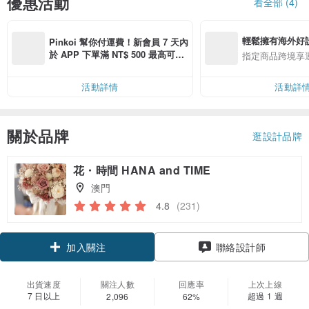
優惠活動
看全部 (4)
輕鬆擁有海外好
Pinkoi 幫你付運費！新會員 7 天內
於 APP 下單滿 NT$ 500 最高可折
指定商品跨境享
運費 NT$ 100
活動詳情
活動詳
關於品牌
逛設計品牌
花・時間 HANA and TIME
澳門
4.8
(231)
加入關注
聯絡設計師
出貨速度
關注人數
回應率
上次上線
7 日以上
超過 1 週
2,096
62%