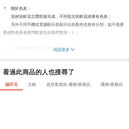
＊ 關於色差：
花材由鮮花立體乾燥完成，不同批次的鮮花或會有色差；
另外不同手機或電腦顯示器顯示出的顏色也會有分別；如不能接
受或對色差有疑問歡迎先向我們查詢：）。
＊ 關於我們的手作產品
閱讀更多
設計館內所有產品均是人手製作，未能做到像機器出品的完美，
或會有小缺憾或不完美（如氣泡；花的顏色等）
看過此商品的人也搜尋了
世界上沒有一個相同的人，每個人也是獨一無二，花朵也是，她們每
繡球花
文鎮
提供客製的 擺飾/家飾品
擺飾/家飾品
一朵的形態也有不一樣的美，希望能夠找到懂得欣賞她們美態的知音
者。
希望能為你的生活中帶來一點美好。
【尺寸】約5.5 cm x 5.5 cm x 3 cm