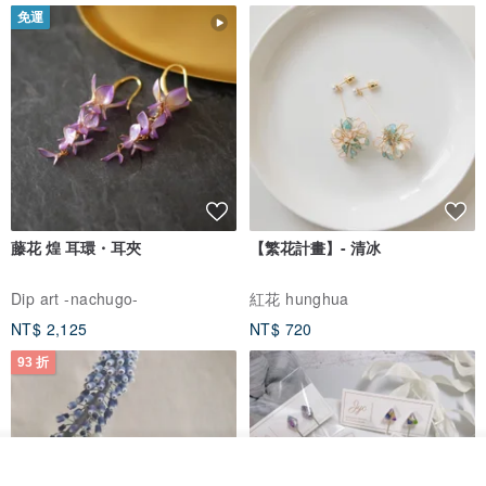
免運
藤花 煌 耳環・耳夾
【繁花計畫】- 清冰
Dip art -nachugo-
紅花 hunghua
NT$ 2,125
NT$ 720
93 折
我要訂製
加入收藏
了解品牌