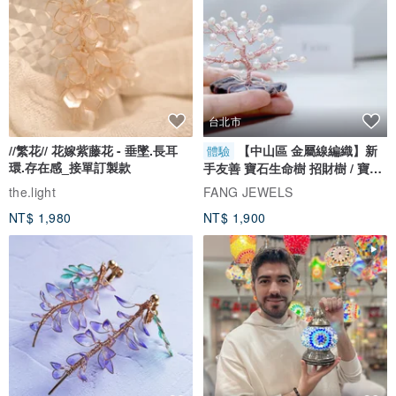
台北市
//繁花// 花嫁紫藤花 - 垂墜.長耳
【中山區 金屬線編織】新
體驗
環.存在感_接單訂製款
手友善 寶石生命樹 招財樹 / 寶石
自選
the.light
FANG JEWELS
NT$ 1,980
NT$ 1,900