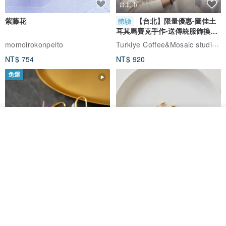
台北市
紫藤花
【台北】限量優惠-圖佳土
體驗
耳其馬賽克手作-送傳統服飾換裝
體驗
Turkiye Coffee&Mosaic studio土耳其咖啡與馬賽克燈工作坊
momoirokonpeito
NT$ 754
NT$ 920
免運
我要排隊
加入收藏
了解品牌
藤花 煌 耳環・耳夾
【繁花計畫】- 清冰
Dip art -nachugo-
紅花 hunghua
NT$ 2,125
NT$ 720