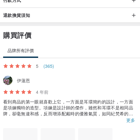
付款方式
退款換貨須知
購買評價
品牌所有評價
5
(365)
伊蓮恩
4 年前
看到商品的第一眼就喜歡上它，一方面是耳環簡約的設計，一方面
是項鍊獨特的造型。項鍊是設計師的傑作，雖然和耳環不是相同品
牌，卻毫無違和感，反而增添配戴時的優雅氣質，如同紀梵希的品
牌代言人～奧黛麗赫本，超越時代的美，這也是古董飾品迷人之
更多
處。
設計師在包裝時相當仔細與貼心，不僅附上擦拭布、消毒酒精棉片
及巴黎情調的明信片外，還附贈了2只耳骨環，是購買時未預期的小