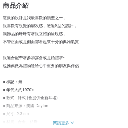
商品介紹
這款的設計是我最喜歡的類型之一，
很喜歡有視覺的層次感，透過S型的設計，
讓飾品的珠珠有著很立體的呈現感，
不管正面或是側面都看起來十分的典雅氣質
很適合配帶著參加宴會或是婚禮唷~
也推薦做為禮物送給心中重要的朋友與伴侶
● 標記：無
● 年代大約1970's
● 款式 : 針式 (會提供全新耳堵)
● 商品來源：美國 Dayton
● 尺寸: 2.3 cm
● 材質 : 合金、仿珠
閱讀更多