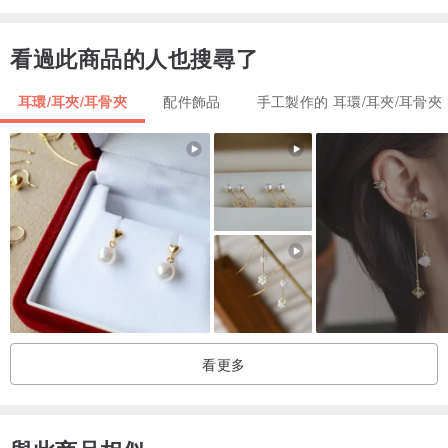
【購買須知】
看過此商品的人也搜尋了
1. 我們的古董和復古老件都是百分之百來自美國上世紀的老物，來自
1940年代到1990年代，有些保存良好可以看起來近似全新，但很多都
耳環/耳夾/耳骨夾
配件飾品
手工製作的 耳環/耳夾/耳骨夾
有歲月的痕跡，如果要求〝全新〞商品者，請勿下標哦！
2. 版主現居美國，所以我們的貨源都是跟美國的古董珠寶店合作或是
美國人家族傳授下來的私人收藏，商品都有按照古董店專業標準進行
消毒，而外我們有專業超音波儀器進行清潔，並再用蘇打水和酒精再
清洗一次，換上全新的耳堵或耳墊，期望能讓我們的客人有最好的佩
戴體驗。
3.如果有任何細節疑問，或是需要看更多照片，歡迎聯絡設計師，我
看更多
們會盡力給予最詳細的資料和照片細節。
4.照片為自然光拍攝，無過多修圖，但可能跟螢幕顯示出來會有所不