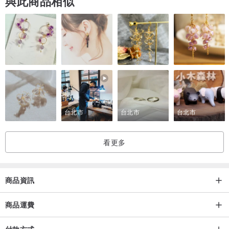
與此商品相似
同，購買之前可以再三跟我們確認是否符合自己的要求。
5.開幕優惠：凡購買會不定時贈送復古小禮，若到臉書或IG粉專按
讚，享有優惠100的折扣。
6. 本商場商品收益捐入印度弱勢婦女計畫。
台北市
台北市
台北市
看更多
商品資訊
商品運費