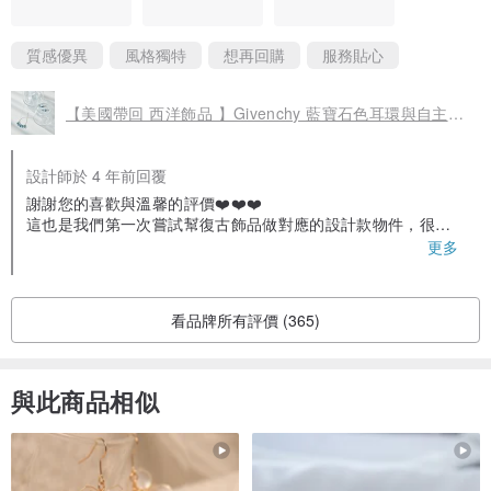
確幸！
更令人感動的是，設計師親手寫的小卡片，精緻小巧的卡片中，寫
滿了對印度弱勢婦女的關懷與熱情，讓僅是對商品喜愛的我，也能
質感優異
風格獨特
想再回購
服務貼心
有助人的附加價值。
喜愛商品也愛她商品後的愛心，有機會一定會再回購！
【美國帶回 西洋飾品 】Givenchy 藍寶石色耳環與自主設計款項鍊
設計師於 4 年前回覆
謝謝您的喜歡與溫馨的評價❤️❤️❤️
這也是我們第一次嘗試幫復古飾品做對應的設計款物件，很開
心可以得到您很正面的分享~
更多
如何讓復古飾品的獨特與現代飾品的藝術結合一直是我們創作
的目標與方向，並希望藉由這樣的理念來讓大家接觸到更多的
復古時尚與穿搭方式。
看品牌所有評價 (365)
也很謝謝您對於我們正在進行的印度弱勢婦女照顧計畫的肯定
與關注，我們希望可以盡最大的努力來給予印度婦女更多的希
望與快樂!
與此商品相似
Thank you so much❤️