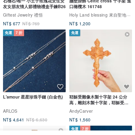
石榴石/唯一 小王子玫瑰花女生女
牆壁掛飾 Celtic cross 十字架 進
友女朋友情人節禮物禮盒手鍊B26
口橄欖木 161748
Holy Land blessing 來自聖地的祝福
Giftest Jewelry 禮悟
NT$ 677
NT$ 769
NT$ 1,200
免運
7 折
免運
L'amour 星星珍珠手鏈 (白金色)
耶穌受難像木製十字架 24 公分
高，雕刻木製十字架，耶穌受難
像天主教十字架
ARLOS
AndyCarver
NT$ 4,641
NT$ 6,630
NT$ 1,560
免運
7 折