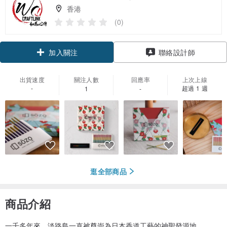
香港
(0)
領優惠券
聯絡設計師
加入關注
出貨速度
關注人數
回應率
上次上線
-
超過 1 週
1
-
逛全部商品
商品介紹
一千多年來，淡路島一直被尊崇為日本香道工藝的神聖發源地。