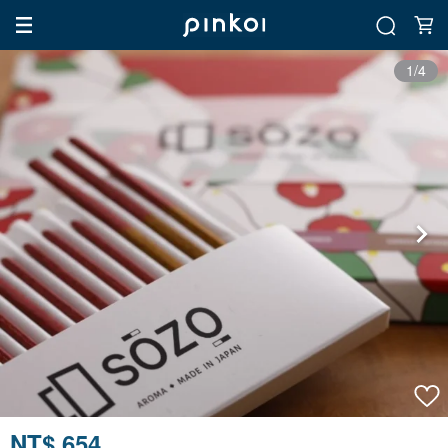
1/4
NT$ 654