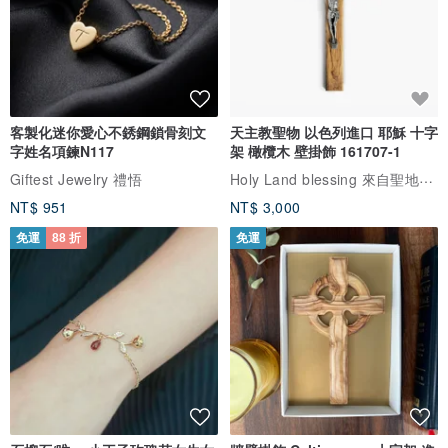
客製化迷你愛心不銹鋼鎖骨刻文
天主教聖物 以色列進口 耶穌 十字
字姓名項鍊N117
架 橄欖木 壁掛飾 161707-1
Holy Land blessing 來自聖地的祝福
Giftest Jewelry 禮悟
NT$ 951
NT$ 3,000
免運
88 折
免運