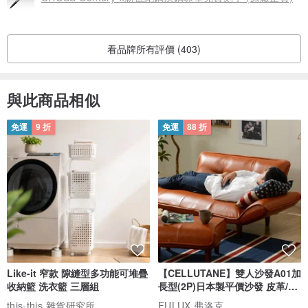
看品牌所有評價 (403)
與此商品相似
免運
9 折
免運
88 折
Like-it 窄款 隙縫型多功能可堆疊
【CELLUTANE】雙人沙發A01加
收納籃 洗衣籃 三層組
長型(2P)日本製平價沙發 皮革/燈
芯絨
this-this 雜貨研究所
FULUX 弗洛克