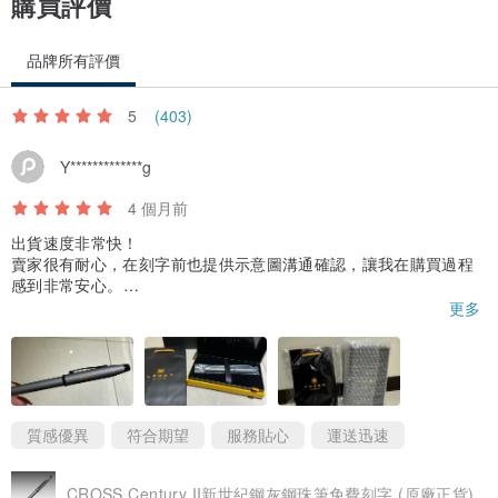
購買評價
品牌所有評價
5
(403)
Y*************g
4 個月前
出貨速度非常快！
賣家很有耐心，在刻字前也提供示意圖溝通確認，讓我在購買過程
感到非常安心。
實品細節精緻，包裝也完整，是非常愉快的購物經驗，之後有送禮
更多
需求一定會再回購！
質感優異
符合期望
服務貼心
運送迅速
CROSS Century II新世紀鋼灰鋼珠筆免費刻字 (原廠正貨)