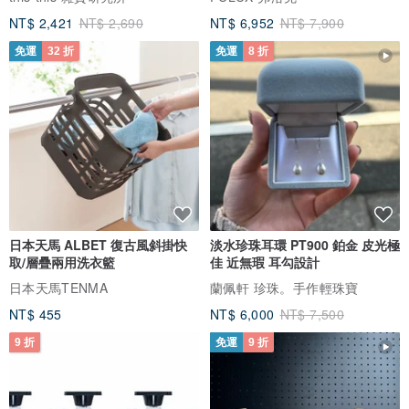
NT$ 2,421
NT$ 2,690
NT$ 6,952
NT$ 7,900
免運
32 折
免運
8 折
日本天馬 ALBET 復古風斜掛快
淡水珍珠耳環 PT900 鉑金 皮光極
取/層疊兩用洗衣籃
佳 近無瑕 耳勾設計
日本天馬TENMA
蘭佩軒 珍珠。手作輕珠寶
NT$ 455
NT$ 6,000
NT$ 7,500
9 折
免運
9 折