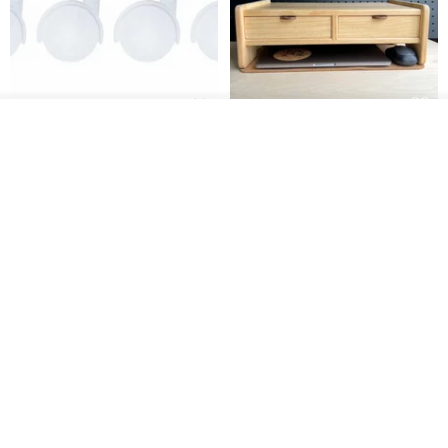
我要排隊
日本Like-it 可堆疊收納洗衣籃專
雙抽屜螢幕增高架(寬42CM) 收納
加入收藏
了解品牌
用 -滑滑便利輪 (專用輪)
書桌展示架 手工 客製化雷射雕刻
this-this 雜貨研究所
Pinocchio’s cabin
NT$ 234
NT$ 260
NT$ 3,026
NT$ 3,362
免運
68 折