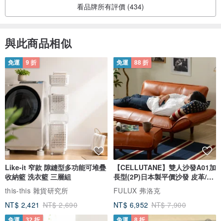
看品牌所有評價 (434)
與此商品相似
免運
9 折
免運
88 折
Like-it 窄款 隙縫型多功能可堆疊
【CELLUTANE】雙人沙發A01加
收納籃 洗衣籃 三層組
長型(2P)日本製平價沙發 皮革/燈
芯絨
this-this 雜貨研究所
FULUX 弗洛克
NT$ 2,421
NT$ 2,690
NT$ 6,952
NT$ 7,900
免運
32 折
免運
8 折