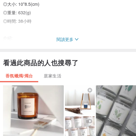
◎大小: 10*8.5(cm)
◎重量: 632(g)
◎時間: 38小時
介紹:
閱讀更多
我們的覆盆子和蘋果融合了柔軟甜蜜的漿果，將為您的廚房帶來覆盆
看過此商品的人也搜尋了
子，黑莓和蘋果的甜味，以及甜美的奶油香草和醋栗和葡萄乾。
香氛蠟燭/燭台
居家生活
前調: 覆盆子
中調: 蘋果
後調: 奶油香草
注意事項：