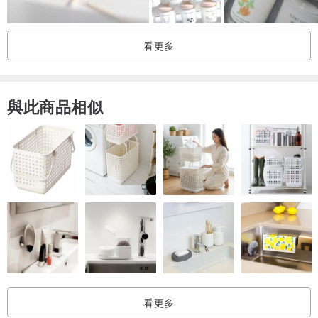
1、首次使用後，請確實將上層蠟平均融化，以免形成洞穴式凹陷
看更多
2、再使用請先將木芯燒黑部分去除，易維持蠟燭香氣與使用時間
與此商品相似
3、避免陽光直射，遠離火或炎熱位置。
4、請勿放置在塗有油漆、拋光或合成物的表面上。
5、請勿放置於兒童或寵物可接觸的位置。
6、切勿食用或直接塗抹於皮膚。
鑑賞期：
看更多
1、 商品內容以實物為主，商品一經拆封即難以回復商品原狀。若需