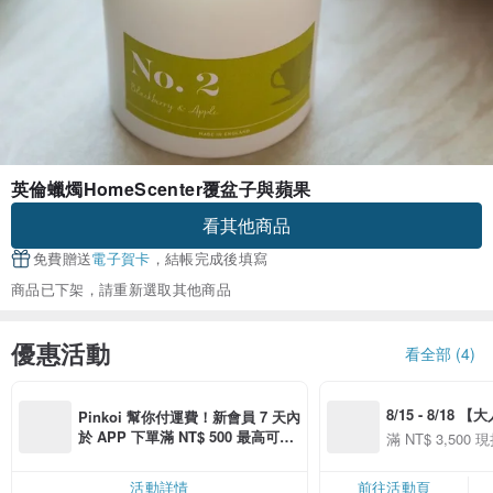
英倫蠟燭HomeScenter覆盆子與蘋果
看其他商品
免費贈送
電子賀卡
，結帳完成後填寫
商品已下架，請重新選取其他商品
優惠活動
看全部 (4)
8/15 - 8/18 
Pinkoi 幫你付運費！新會員 7 天內
季】滿 NT$3500
於 APP 下單滿 NT$ 500 最高可折
滿 NT$ 3,500 現
50
運費 NT$ 100
50
活動詳情
前往活動頁