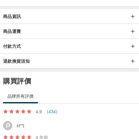
辦理退換，請先勿拆封並保持商品送達時之原狀。
商品資訊
2、 顏色以實物為主，照片易有色差或遇到原廠更改配方確無更新圖
片之情況。
商品運費
付款方式
3、 若需辦理退換，請先聯繫設計館，確認拆封與否以及是否保持商
品送達時之原狀(詳規則5)。
退款換貨須知
4、 商品因本身瑕疵或寄送商品與訂單不符申請換貨者，不在此限
購買評價
5、 若為商品瑕疵，請拍照記錄並保留原廠包裝，並於到貨後7天內以
品牌所有評價
電話或e-mail通知我們，我們將盡速協助您處理退換貨事宜。
4.9
(434)
運費與其他:
H**I
1、 滿千免運。
4 年前