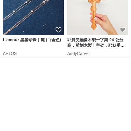
L'amour 星星珍珠手鏈 (白金色)
耶穌受難像木製十字架 24 公分
高，雕刻木製十字架，耶穌受難
像天主教十字架
ARLOS
AndyCarver
NT$ 4,641
NT$ 6,630
NT$ 1,560
免運
7 折
看其他商品
了解品牌
基督教婚禮禮物 桌上擺設 橄欖木
La Joie 藍月亮石閃耀項鏈 (玫瑰
雙層站立十字架 木製底座
金)
161711
Holy Land blessing 來自聖地的祝福
ARLOS
NT$ 899
NT$ 6,536
NT$ 9,336
免運