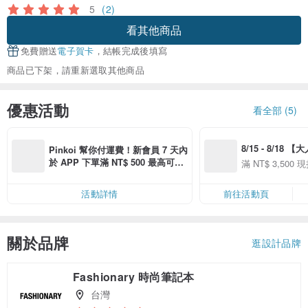
5
(2)
看其他商品
免費贈送
電子賀卡
，結帳完成後填寫
商品已下架，請重新選取其他商品
優惠活動
看全部 (5)
8/15 - 8/18 
Pinkoi 幫你付運費！新會員 7 天內
季】滿 NT$3500
於 APP 下單滿 NT$ 500 最高可折
滿 NT$ 3,500 現
50
運費 NT$ 100
50
活動詳情
前往活動頁
關於品牌
逛設計品牌
Fashionary 時尚筆記本
台灣