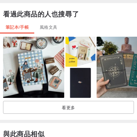
看過此商品的人也搜尋了
筆記本/手帳
風格文具
商品規格
產地：中國
材質：100 gsm Vanilla 香草紙
尺寸：14 (寬) x 21 (長) x 1.3 (厚) 公分
重量：400克
保固：無
內容物：無
頁數： 164 頁
看更多
封面： 硬式精裝
商品須知
與此商品相似