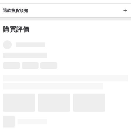
退款換貨須知
購買評價
本商品評價
品牌所有評價
5
(2)
何書毓
9 年前
❤️❤️❤️
更多
看本商品所有評價 (2)