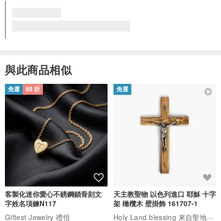
與此商品相似
免運
88 折
免運
客製化迷你愛心不銹鋼鎖骨刻文
天主教聖物 以色列進口 耶穌 十字
字姓名項鍊N117
架 橄欖木 壁掛飾 161707-1
Holy Land blessing 來自聖地的祝福
Giftest Jewelry 禮悟
NT$ 951
NT$ 3,000
免運
88 折
免運