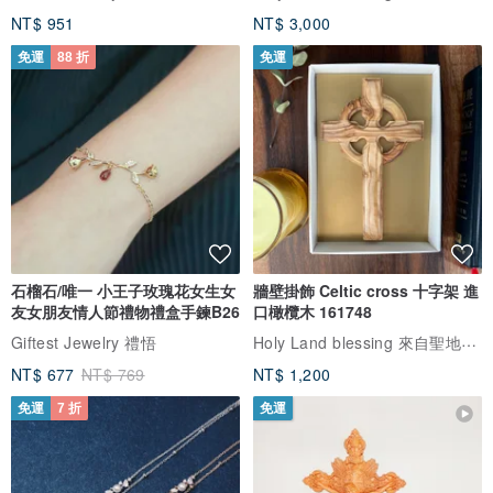
石榴石/唯一 小王子玫瑰花女生女
牆壁掛飾 Celtic cross 十字架 進
友女朋友情人節禮物禮盒手鍊B26
口橄欖木 161748
Holy Land blessing 來自聖地的祝福
Giftest Jewelry 禮悟
NT$ 677
NT$ 769
NT$ 1,200
免運
7 折
免運