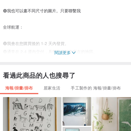
🟣我也可以畫不同尺寸的圖片。只要聯繫我
全球航運：
🔵我會在您購買後的 1-2 天內發貨。
🔵通常在 2-4 週內交付，具體取決於您所在的地區。
閱讀更多
🔵這幅畫將用包裝仔細包裝，並用特殊的泡沫、疙瘩膜運輸。
🔵發貨後，您的訂單菜單將有跟踪編號。
看過此商品的人也搜尋了
👩🏻‍🦰作者 - Fedornkova Vera。我在店裡的所有作品都是原創的，
海報/掛畫/掛布
居家生活
手工製作的 海報/掛畫/掛布
所有的畫都是一個副本。我不會從其他圖片中重繪，我自己創造一
切。
♥️感謝你對藝人的支持，我愛你！維拉。