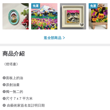
免運
免運
逛全部商品
商品介紹
《燈塔畫》
🟢面板上的油
🟢原創油畫
🟢獨一無二的
🟢尺寸 7 x 7 平方米
🟢 由藝術家簽名並註明日期