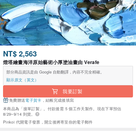
NT$ 2,563
燈塔繪畫海洋原始藝術小厚塗油畫由 Verafe
部分商品資訊是由 Google 自動翻譯，內容不完全精確。
顯示原文（英文）
我要訂製
免費贈送
電子賀卡
，結帳完成後填寫
本商品為「接單訂製」。付款後需 5 個工作天製作。現在下單預估
8/29~9/14 到貨。
Pinkoi 代開電子發票，開立後將寄至你的電子郵件