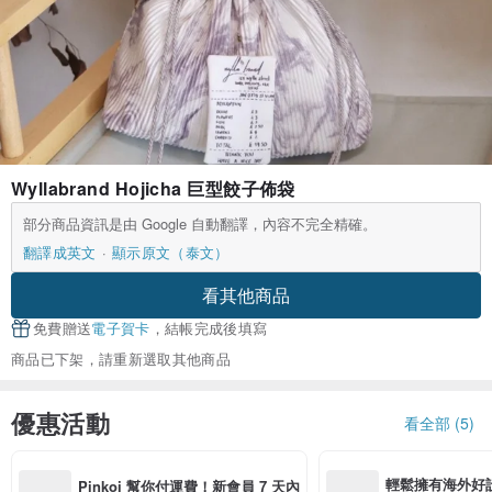
Wyllabrand Hojicha 巨型餃子佈袋
部分商品資訊是由 Google 自動翻譯，內容不完全精確。
翻譯成英文
顯示原文（泰文）
看其他商品
免費贈送
電子賀卡
，結帳完成後填寫
商品已下架，請重新選取其他商品
優惠活動
看全部 (5)
輕鬆擁有海外好
Pinkoi 幫你付運費！新會員 7 天內