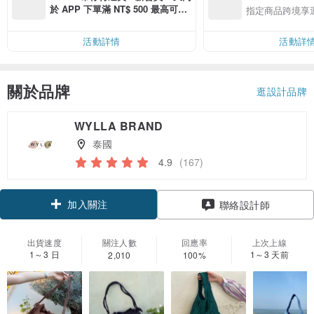
於 APP 下單滿 NT$ 500 最高可折
指定商品跨境享
運費 NT$ 100
活動詳情
活動詳
關於品牌
逛設計品牌
WYLLA BRAND
泰國
4.9
(167)
加入關注
聯絡設計師
出貨速度
關注人數
回應率
上次上線
1～3 日
1～3 天前
2,010
100%