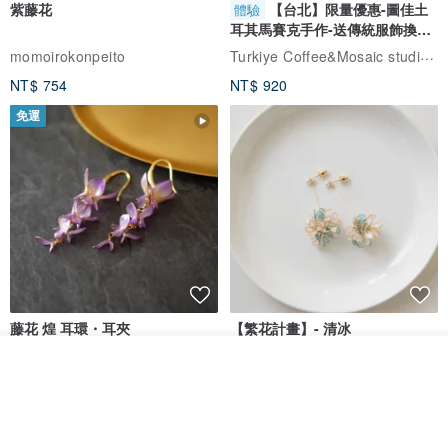
紫藤花
【台北】限量優惠-圖佳土
體驗
耳其馬賽克手作-送傳統服飾換裝
體驗
Turkiye Coffee&Mosaic studio土耳其咖啡與馬賽克燈工作坊
momoirokonpeito
NT$ 754
NT$ 920
免運
藤花 煌 耳環・耳夾
【繁花計畫】- 清冰
看其他商品
Dip art -nachugo-
紅花 hunghua
了解品牌
NT$ 2,125
NT$ 720
93 折