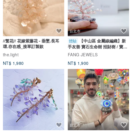
台北市
//繁花// 花嫁紫藤花 - 垂墜.長耳
【中山區 金屬線編織】新
體驗
環.存在感_接單訂製款
手友善 寶石生命樹 招財樹 / 寶石
自選
the.light
FANG JEWELS
NT$ 1,980
NT$ 1,900
台北市