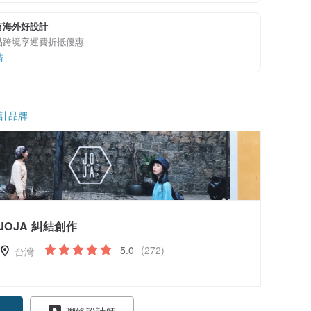
有海外好設計
品跨境享運費折抵優惠
情
計品牌
JOJA 糾結創作
5.0
(272)
台灣
聯絡設計師