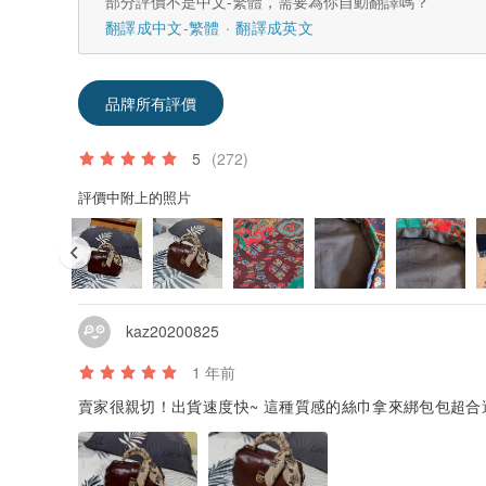
部分評價不是中文-繁體，需要為你自動翻譯嗎？
翻譯成中文-繁體
翻譯成英文
品牌所有評價
5
(272)
評價中附上的照片
kaz20200825
1 年前
賣家很親切！出貨速度快~ 這種質感的絲巾拿來綁包包超合適