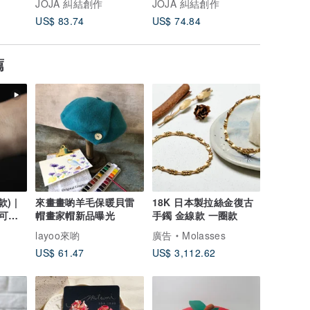
JOJA 糾結創作
JOJA 糾結創作
JOJA 
US$ 83.74
US$ 74.84
US$ 74.
薦
) |
來畫畫喲羊毛保暖貝雷
18K 日本製拉絲金復古
可洗
帽畫家帽新品曝光
手鐲 金線款 一圈款
layoo來喲
廣告
Molasses
US$ 61.47
US$ 3,112.62