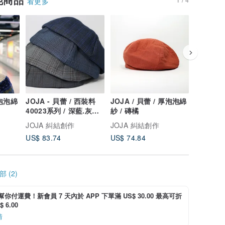
看更多
薄泡泡綿
JOJA - 貝蕾 / 西裝料
JOJA / 貝蕾 / 厚泡泡綿
JOJA /
40023系列 / 深藍.灰藍.
紗 / 磚橘
紗 / 茜色
淺灰.深灰
JOJA 糾結創作
JOJA 糾結創作
JOJA 
US$ 83.74
US$ 74.84
US$ 74.
 (2)
i 幫你付運費！新會員 7 天內於 APP 下單滿 US$ 30.00 最高可折
 6.00
情