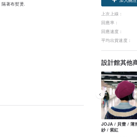
隔著布熨燙.
上次上線：
回應率：
回應速度：
平均出貨速度：
設計館其他
JOJA / 貝蕾 / 
紗 / 紫紅