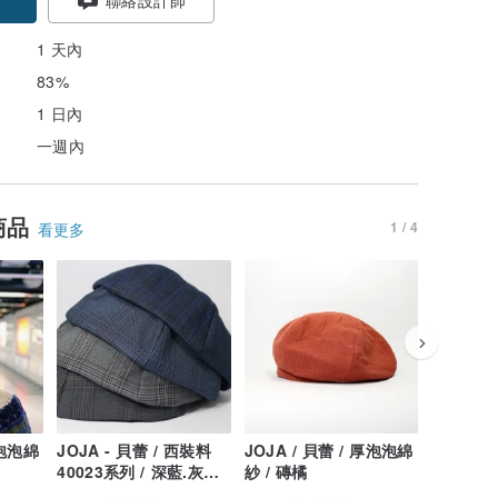
1 天內
83%
1 日內
一週內
商品
1 / 4
看更多
薄泡泡綿
JOJA - 貝蕾 / 西裝料
JOJA / 貝蕾 / 厚泡泡綿
JOJA /
40023系列 / 深藍.灰藍.
紗 / 磚橘
紗 / 茜色
淺灰.深灰