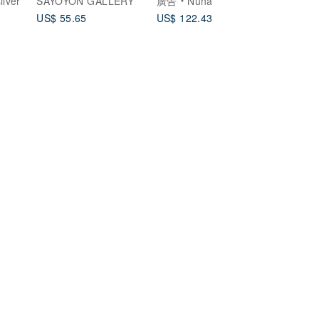
lver
SAYOYON GALLERY
廣告
Nuna
US$ 55.65
US$ 122.43