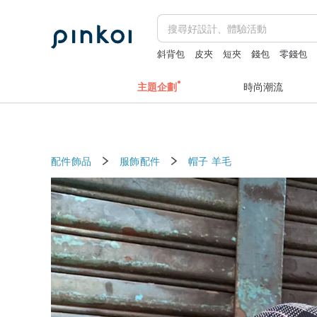
斜背包
皮夾
短夾
錢包
零錢包
主題企劃
時尚潮流
配件飾品
服飾配件
帽子
羊毛