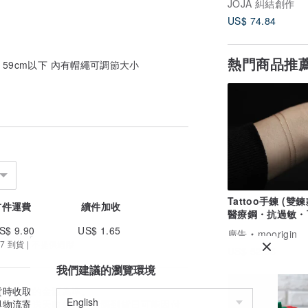
JOJA 糾結創作
US$ 74.84
熱門商品推
= 59cm以下 內有帽繩可調節大小
Tattoo手鍊 (雙鍊款
首件運費
續件加收
醫療鋼・抗過敏・
澡
S$ 9.90
US$ 1.65
廣告
moorigin
7 到貨 | 不提供追蹤
US$ 52.56
我們建議的瀏覽環境
貨時收取的金額為準。
與物流寄送天數估算。實際到貨日可能因付