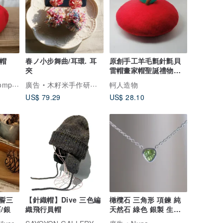
茄帽
春ノ小步舞曲/耳環. 耳
原創手工羊毛氈針氈貝
夾
雷帽畫家帽聖誕禮物蘋
果帽 Christmas gifts
蕪式会社 Kabu-Company!!
廣告
木籽米手作研究室
軻人造物
US$ 79.29
US$ 28.10
誓三
【針織帽】Dive 三色編
橄欖石 三角形 項鍊 純
/銀
織飛行員帽
天然石 綠色 銀製 生日
禮物