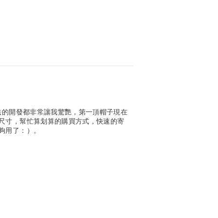
法的開發都非常讓我驚艷，第一頂帽子現在
尺寸，幫忙算划算的購買方式，快速的寄
夠用了：）。