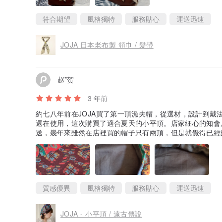
符合期望
風格獨特
服務貼心
運送迅速
JOJA 日本老布製 領巾 / 髮帶
赵*贺
3 年前
約七八年前在JOJA買了第一頂漁夫帽，從選材，設計到戴
還在使用，這次購買了適合夏天的小平頂。店家細心的知會
送，幾年來雖然在店裡買的帽子只有兩頂，但是就覺得已經
質感優異
風格獨特
服務貼心
運送迅速
JOJA - 小平頂 / 遠古傳說