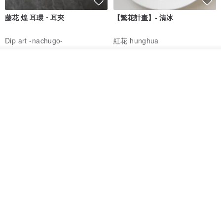
重量約 100 克
藤花 煌 耳環・耳夾
【繁花計畫】- 清冰
▼長夾實品範例 (皮革材質：油布墊)
Dip art -nachugo-
紅花 hunghua
NT$ 2,125
NT$ 720
我要訂製
93 折
加入收藏
了解品牌
台北市
晶透紫藤花 垂墜樹脂/耳夾可
【療育時光】DIY製作2副
體驗
專屬UV膠乾燥花樹脂耳環 台北體
驗課程
KL珂蘿花設計
JYC.accessories
NT$ 1,292
NT$ 1,380
NT$ 1,150