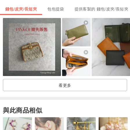
▼皮革材質共有三種選擇
錢包/皮夾/長短夾
包包提袋
提供客製的 錢包/皮夾/長短夾
・紋理納帕皮革（真皮）
(此納帕皮革採用全粒面牛皮，為頂級皮革。)
・光滑納帕皮革（真皮）
看更多
與此商品相似