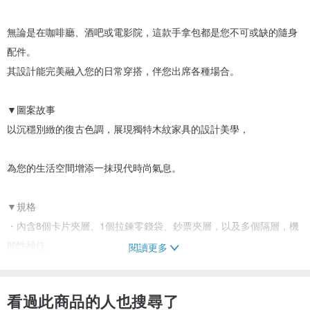
無論是在咖啡廳、酒吧或電影院，這款手拿包都是您不可或缺的隨身
配件。
其設計能完美融入您的日常穿搭，伴您出席各種場合。
▼圖案故事
以沉穩別緻的復古色調，展現獨特木紋家具的設計美學，
為您的生活空間增添一抹現代時尚氣息。
▼規格
・內含8個卡片夾層、1個拉鍊零錢袋、鈔票夾層，以及多個隔層，機
能性極佳
閱讀更多
・採用時尚的鍍鉻拉鍊
・手拿包內部亦為手工製作
看過此商品的人也搜尋了