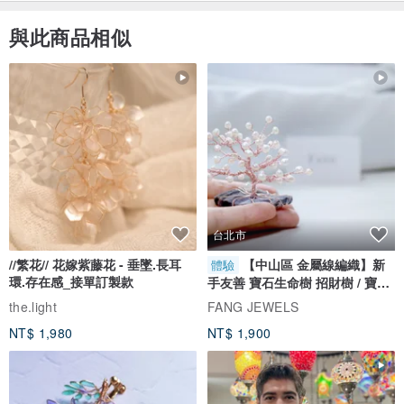
與此商品相似
台北市
//繁花// 花嫁紫藤花 - 垂墜.長耳
【中山區 金屬線編織】新
體驗
環.存在感_接單訂製款
手友善 寶石生命樹 招財樹 / 寶石
自選
the.light
FANG JEWELS
NT$ 1,980
NT$ 1,900
▼拉鍊頭可選擇兩種顏色
・銀色