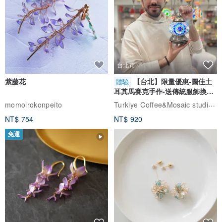
・金色
▼縫線顏色可從五種中選擇
・紅色
台北市
・奶油色
紫藤花
【台北】限量優惠-圖佳土
・炭灰色
體驗
耳其馬賽克手作-送傳統服飾換裝
・藍色
體驗
Turkiye Coffee&Mosaic studio土耳其咖啡與馬賽克燈工作坊
momoirokonpeito
・棕色
NT$ 754
NT$ 920
免運
※請透過選項進行選擇。
▼尺寸
寬 193 mm x 高 109 mm x 厚 24 mm (閉合狀態)
7.6 英吋 x 4.29 英吋 x 0.9 英吋 (閉合狀態)
193 mm x 90 mm x 220 mm (完全展開)
7.6 英吋 x 3.5 英吋 x 8.66 英吋 (完全展開)