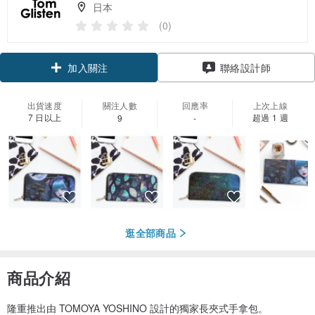
日本
(0)
加入關注
聯絡設計師
出貨速度
關注人數
回應率
上次上線
7 日以上
超過 1 週
9
-
逛全部商品
商品介紹
隆重推出由 TOMOYA YOSHINO 設計的獨家長夾式手拿包。