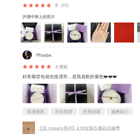
5
(65)
評價中附上的照片
Phoebe
3 周前
好美喔😍包裝也很漂亮，是我喜歡的紫色❤️❤️❤️
質感優異
符合期望
想再回購
服務貼心
【流 nagare系列】k18玫瑰石榴石項鍊墜