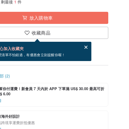
剩最後
1
件
放入購物車
收藏商品
賀卡，結帳完成後填寫
電子賀卡是什麼？
心加入收藏夾
寄出商品為 5 個工作天。（不包含假日）
望清單不怕錯過，有優惠會立刻提醒你喔！
 (2)
i 幫你付運費！新會員 7 天內於 APP 下單滿 US$ 30.00 最高可折
 6.00
情
有海外好設計
品跨境享運費折抵優惠