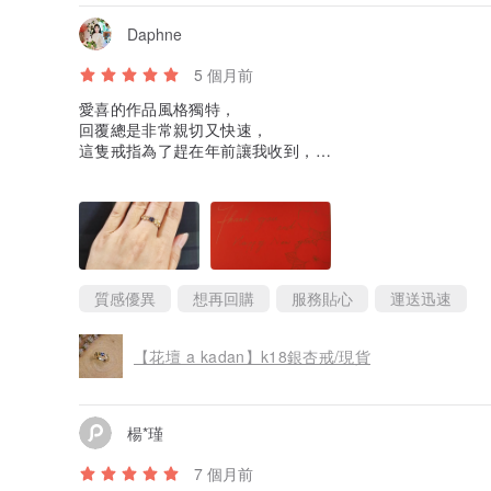
Daphne
5 個月前
愛喜的作品風格獨特，
回覆總是非常親切又快速，
這隻戒指為了趕在年前讓我收到，
改圍出貨2小時內完成，
真的是令我瞠目結舌的神速！！
還有好美的新年應景手繪小卡，
我都會一併仔細珍藏的，
謝謝愛喜的用心🥰
質感優異
想再回購
服務貼心
運送迅速
【花壇 a kadan】k18銀杏戒/現貨
楊*瑾
7 個月前