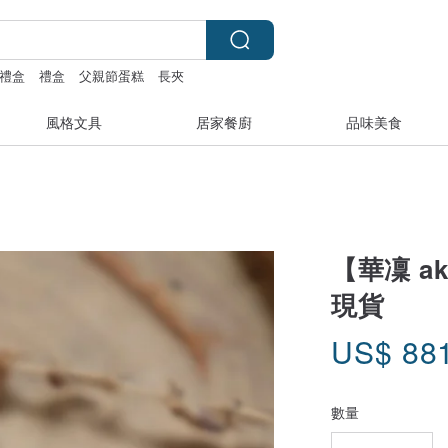
禮盒
禮盒
父親節蛋糕
長夾
風格文具
居家餐廚
品味美食
【華凜 a
現貨
US$
88
數量