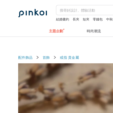
結婚書約
長夾
短夾
零錢包
中秋
主題企劃
時尚潮流
配件飾品
首飾
戒指
貴金屬