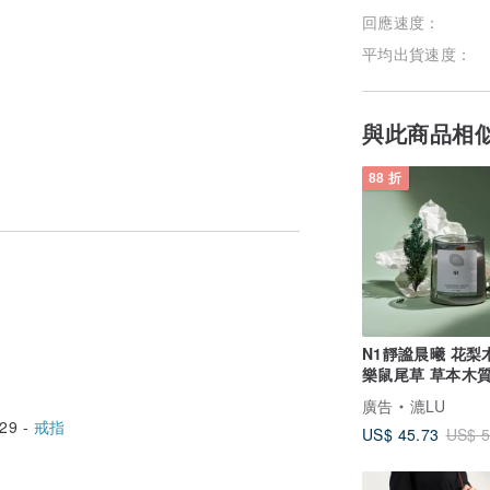
回應速度：
平均出貨速度：
與此商品相
88 折
N1靜謐晨曦 花梨
樂鼠尾草 草本木質調 木
芯香氛蠟燭
廣告
漉LU
29 -
戒指
US$ 45.73
US$ 5