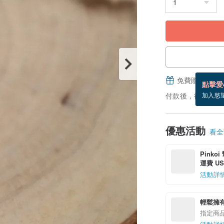
免費贈送電子
點擊愛
付款後，從備貨到
加入慾
優惠活動
看全部
Pinko
運費 US$
活動詳
輕鬆擁
指定商