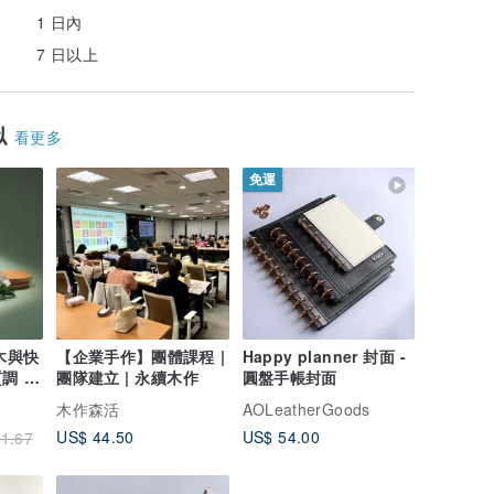
1 日內
7 日以上
似
看更多
免運
木與快
【企業手作】團體課程 |
Happy planner 封面 -
團隊建立 | 永續木作
圓盤手帳封面
木作森活
AOLeatherGoods
US$ 44.50
US$ 54.00
1.67