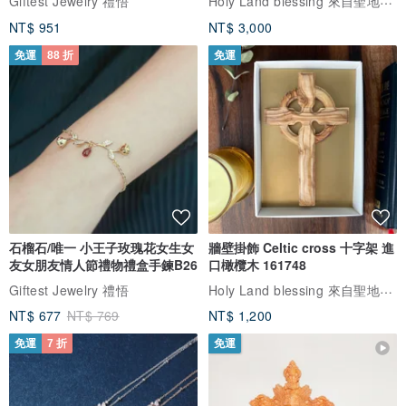
客製化迷你愛心不銹鋼鎖骨刻文
天主教聖物 以色列進口 耶穌 十字
字姓名項鍊N117
架 橄欖木 壁掛飾 161707-1
Holy Land blessing 來自聖地的祝福
Giftest Jewelry 禮悟
NT$ 951
NT$ 3,000
免運
88 折
免運
石榴石/唯一 小王子玫瑰花女生女
牆壁掛飾 Celtic cross 十字架 進
友女朋友情人節禮物禮盒手鍊B26
口橄欖木 161748
Holy Land blessing 來自聖地的祝福
Giftest Jewelry 禮悟
NT$ 677
NT$ 769
NT$ 1,200