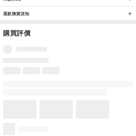
退款換貨須知
購買評價
品牌所有評價
5
(132)
v**********6
3 年前
回購、回購再回購，這個口金包特別在扣頭，一般較喜歡平常的口
頭，避免壞在此處，因搭配的太好看了，不知不覺就下單了，持續
關注賣場，喜歡欣賞美的物品，謝謝。