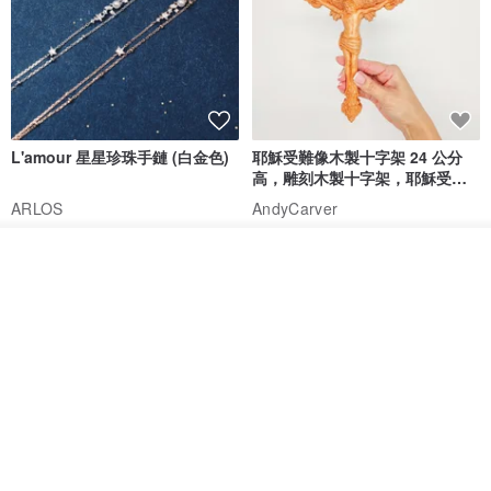
免運
7 折
免運
L'amour 星星珍珠手鏈 (白金色)
耶穌受難像木製十字架 24 公分
我要排隊
加入收藏
了解品牌
高，雕刻木製十字架，耶穌受難
像天主教十字架
ARLOS
AndyCarver
NT$ 4,641
NT$ 6,630
NT$ 1,560
免運
7 折