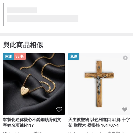
質感優異
符合期望
風格獨特
Ba-ba 手工串珠鉤編方包 No.1894
看品牌所有評價 (132)
與此商品相似
免運
88 折
免運