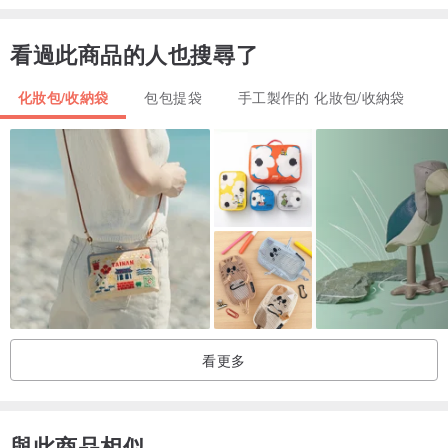
極致滑順，閃耀動人
看過此商品的人也搜尋了
保養方式
手洗，請勿浸泡
化妝包/收納袋
包包提袋
手工製作的 化妝包/收納袋
產地 / 製造方式
日本手工製作
運送方式
國際 e-packet (運送時間依地址而異)
鍊條與提把 (選購配件)
若您需要鍊條與提把，請於訂購前與我們聯繫。
看更多
jp.pinkoi.com/product/9br9ARex
*圖片的細節與顏色可能因您的觀看環境而與實際產品略有差異。
與此商品相似