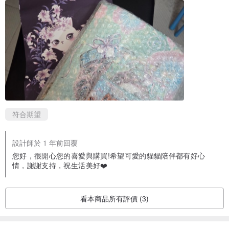
✔️ 可調式背帶，長短自由調整。
✔️ 質感十字皮紋，耐刮、防潑水，可用濕紙巾擦拭。
符合期望
設計師於 1 年前回覆
您好，很開心您的喜愛與購買!希望可愛的貓貓陪伴都有好心
✔️ 搭配淺金色五金，好好拉的金屬拉鍊。
情，謝謝支持，祝生活美好❤️
✔️ 內裡口袋可放鑰匙和卡片。
看本商品所有評價 (3)