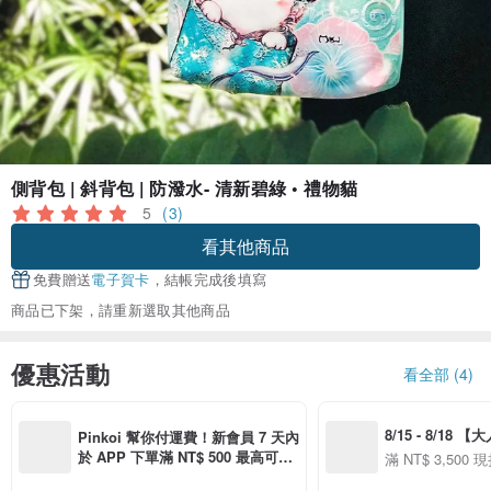
側背包 | 斜背包 | 防潑水- 清新碧綠 • 禮物貓
5
(3)
看其他商品
免費贈送
電子賀卡
，結帳完成後填寫
商品已下架，請重新選取其他商品
優惠活動
看全部 (4)
8/15 - 8/18 
Pinkoi 幫你付運費！新會員 7 天內
季】滿 NT$3500
於 APP 下單滿 NT$ 500 最高可折
滿 NT$ 3,500 現
50
運費 NT$ 100
50