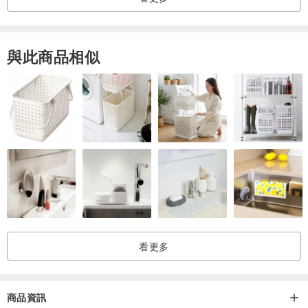
【 清新碧綠 • 禮物貓 】
與此商品相似
😺當小貓咪用無辜大眼看著你時，
那可愛的樣子是不是簡直令人無法抵抗!!!
🥰🥰🥰
從禮物盒探出頭來的小貓咪，
看更多
水汪汪的無辜圓圓大眼看著你，簡直萌翻了!!
商品資訊