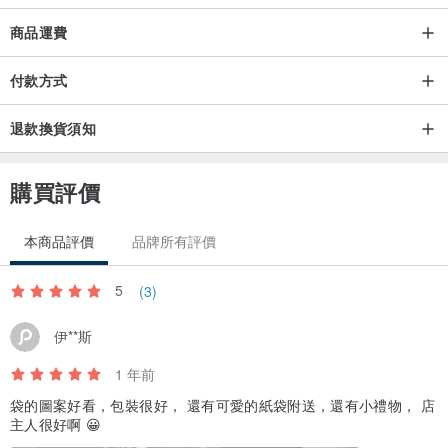
看著，看著，
商品運費
有沒有心裡也被療癒起來了呢💘💘💘
付款方式
退款換貨須知
購買評價
本商品評價
品牌所有評價
┈┈┈┈┈┈┈┈
5
(3)
伊**斯
1 年前
袋的圖案好看，包裝很好， 還有可愛的紙袋附送，還有小禮物， 店
主人很好啊 😀