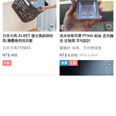
✔️ 皆由台灣插畫師 親手繪製、原創設計。
日本天馬 ALBET 復古風斜掛快
淡水珍珠耳環 PT900 鉑金 皮光極
取/層疊兩用洗衣籃
佳 近無瑕 耳勾設計
✔️ 靈感來自設計師認養的 4隻可愛的貓貓。
日本天馬TENMA
蘭佩軒 珍珠。手作輕珠寶
NT$ 455
NT$ 6,000
NT$ 7,500
✔️ 台灣製造 Made in Taiwan。
9 折
免運
9 折
看其他商品
了解品牌