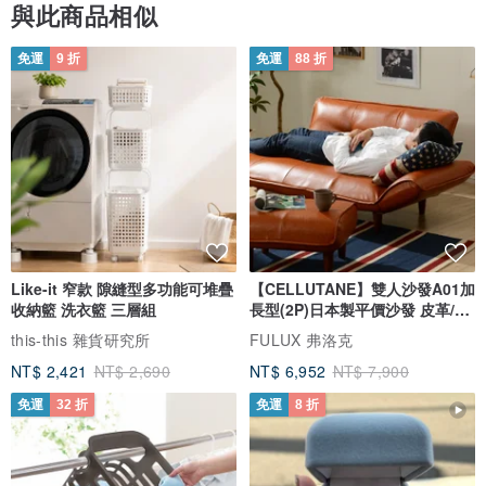
與此商品相似
免運
9 折
免運
88 折
▼尺寸說明
⭕ 上寬 25cm x 下寬 20.5cm，高 19cm
⭕ 可調式肩背提帶，肩背帶總長 130 cm(含五金配件)。
Like-it 窄款 隙縫型多功能可堆疊
【CELLUTANE】雙人沙發A01加
收納籃 洗衣籃 三層組
長型(2P)日本製平價沙發 皮革/燈
⭕ 黑色內裏布，口袋 11cm x 10.5cm。
芯絨
this-this 雜貨研究所
FULUX 弗洛克
NT$ 2,421
NT$ 2,690
NT$ 6,952
NT$ 7,900
⭕ 金屬拉練頭及金屬拉鍊。
免運
32 折
免運
8 折
⭕ 歐盟檢驗合格墨水印製。