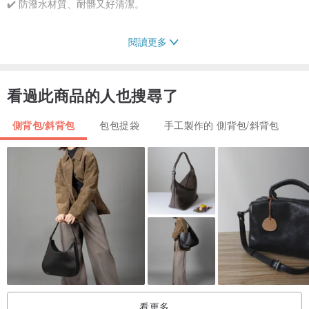
✔️ 防潑水材質、耐髒又好清潔。
閱讀更多
看過此商品的人也搜尋了
┈┈┈┈┈┈┈┈
側背包/斜背包
包包提袋
手工製作的 側背包/斜背包
ꕥ 好喵 創作故事 ꕥ
看更多