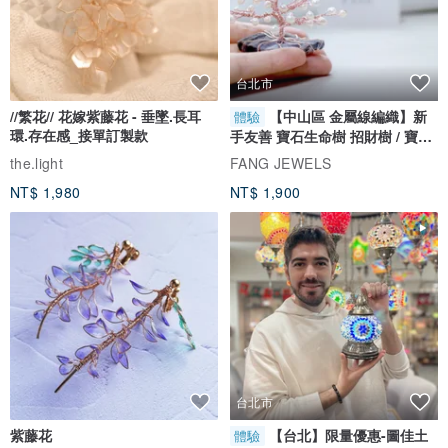
台北市
//繁花// 花嫁紫藤花 - 垂墜.長耳
【中山區 金屬線編織】新
體驗
環.存在感_接單訂製款
手友善 寶石生命樹 招財樹 / 寶石
自選
the.light
FANG JEWELS
NT$ 1,980
NT$ 1,900
台北市
紫藤花
【台北】限量優惠-圖佳土
體驗