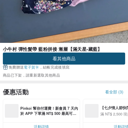
小牛村 彈性髮帶 藍粉拼接 漸層【滿天星-藏藍】
看其他商品
免費贈送
電子賀卡
，結帳完成後填寫
商品已下架，請重新選取其他商品
優惠活動
看全部 (3)
【七夕情人節快閃】8
Pinkoi 幫你付運費！新會員 7 天內
用 APP 購買任一
於 APP 下單滿 NT$ 500 最高可折
滿 NT$ 2,500 現
00 現折 NT$100
運費 NT$ 100
活動詳情
活動詳