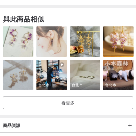
異材質拼接
與此商品相似
【清洗方式】
●可短暫浸泡在中性洗劑泡泡水中
●有髒汙的區塊用軟刷輕輕刷洗，請勿用力搓揉
●清水洗盡後，再用雙手順一順布紋，吊掛、夾掛即可
【愛的提醒】
※每塊布的會因剪裁而改變印圖的位置，但能呈現不同的視覺感呢，可
接受者再行下訂唷！
台北市
台北市
台北市
※因每台電腦顯色情況及拍攝光線角度問題不同，少許有色差較無法避
免，我們盡可能呈現接近實品產品色，敬請見諒。
看更多
※商品因手工現作，如因個人因素而非商品瑕疵問題，恕無法退貨，可
接受者再行下訂，在此向您說聲抱歉，敬請見諒。
商品資訊