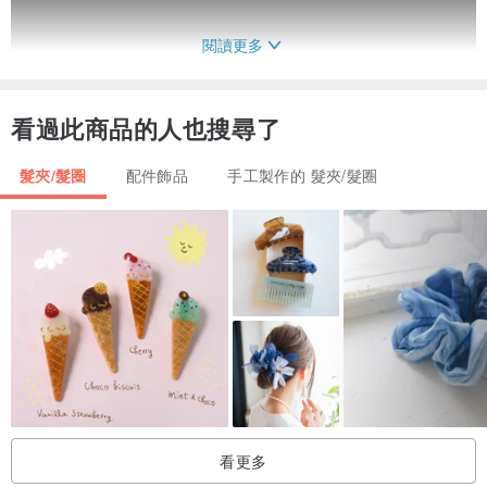
閱讀更多
看過此商品的人也搜尋了
▪️獨家層次拼接，視覺多角度，戴起來修飾臉型，可以日系風格的貼額
髮夾/髮圈
配件飾品
手工製作的 髮夾/髮圈
配戴，或是戴於一般髮際線上位置，頭髮長短皆可使用。
▪️良好的彈性鬆緊度，舒適不緊繃，可清洗。
▪️限量發售，每條都是獨特，裁切區塊製作後會有不同效果哦！
【商品規格】
一般大眾頭圍皆可使用，頭圍較小或偏大者請備註~將為您另行製作
唷！
(手工製作稍有誤差)
看更多
【材質】