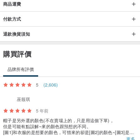
商品運費
付款方式
退款換貨須知
購買評價
品牌所有評價
5
(2,606)
巫筱琪
5 年前
帽子是另外選的顏色(不在賣場上的，只是用這個下單)，
但是可能有點誤解~來的顏色跟預想的不同。
[圖1]和衣服的是想要的顏色，可惜來的卻是[圖2]的顏色~[圖3]是內
面顏色
更多