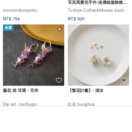
耳其馬賽克手作-送傳統服飾換裝
體驗
Turkiye Coffee&Mosaic studio土耳其咖啡與馬賽克燈工作坊
momoirokonpeito
NT$ 754
NT$ 920
免運
藤花 煌 耳環・耳夾
【繁花計畫】- 清冰
Dip art -nachugo-
紅花 hunghua
NT$ 2,125
NT$ 720
看其他商品
了解品牌
93 折