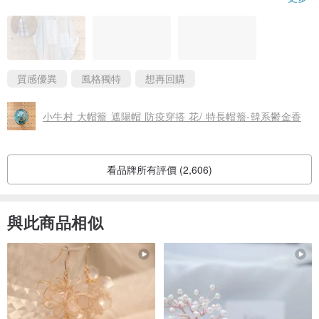
但是好在，也很好看，
店家布料選色搭配方面很厲害~都搭配得好好看。
而且意外發現是頂可以兩面戴的厲害帽子~好喜歡~
私心覺得人人至少都該來一頂的~XDD
質感優異
風格獨特
想再回購
小牛村 大帽簷 遮陽帽 防疫穿搭 花/ 特長帽簷-韓系鬱金香
看品牌所有評價 (2,606)
與此商品相似