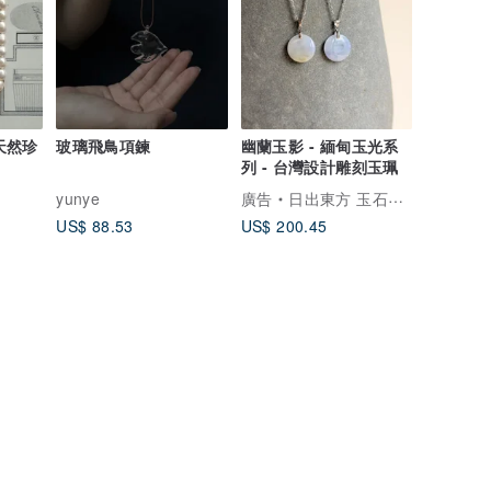
式天然珍
玻璃飛鳥項鍊
幽蘭玉影 - 緬甸玉光系
列 - 台灣設計雕刻玉珮
M
yunye
廣告
日出東方 玉石作坊 Oriental Sunrise
US$ 88.53
US$ 200.45