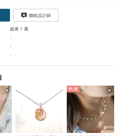
聯絡設計師
超過 1 週
-
-
-
薦
95 折