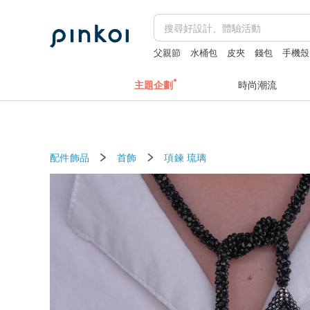
父親節
水桶包
皮夾
錢包
手機殼
主題企劃
時尚潮流
配件飾品
首飾
項鍊
琉璃