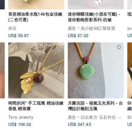
珠
長形精油香水瓶14k包金項鍊
迷你蝴蝶項鍊(小朋友可戴) -
琉
(二色可選)
迷你動物剪影系列-抗敏
井豆
廣告
吳小姐3d訂製珠寶
yu
US$ 39.87
US$ 57.02
US
時間的河* 手工琉璃 精油項鍊
月圓吉語 - 福氣玉光系列 - 台
S
香氛 輕珠寶
灣設計雕刻玉珮
織
織
Tera Jewelry
廣告
日出東方 玉石作坊 Oriental Sunrise
SI
US$ 106.02
US$ 347.43
US