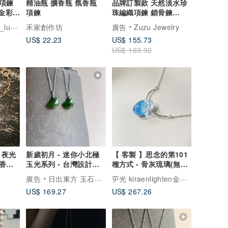
項鍊
精油瓶 擴香瓶 氛香瓶
品牌訂製款 天然淡水珍
K金彩色
項鍊
珠編織項鍊 鎖骨鍊
316L醫療鋼18k金
umin
禾家創作坊
廣告
Zuzu Jewelry
US$ 22.23
US$ 155.73
US$ 163.92
新歲初月 - 迷你小北極
【 客製 】思念的第101
 香氛
玉光系列 - 台灣設計雕
種方式 - 骨灰琉璃(無包
刻之翠玉項鍊
鑲款)
屰光 kiraenlighten金工實驗室
廣告
日出東方 玉石作坊 Oriental Sunrise
US$ 169.27
US$ 267.26