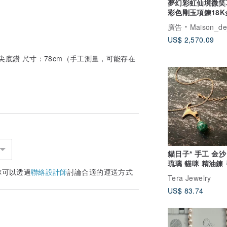
夢幻彩虹仙境微笑
彩色剛玉項鍊18
藍寶石項鍊項鏈
廣告
Maison_de_l
US$ 2,570.09
和尖底鑽 尺寸：78cm（手工測量，可能存在
貓日子* 手工 金沙 夜光
琉璃 貓咪 精油鍊
你可以透過
聯絡設計師
討論合適的運送方式
輕珠寶
Tera Jewelry
US$ 83.74