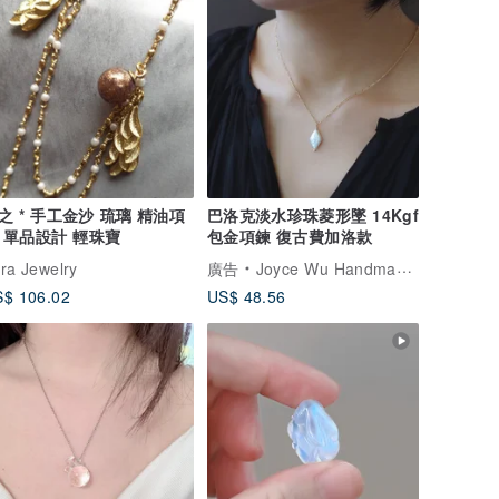
手工金沙 琉璃 精油項
巴洛克淡水珍珠菱形墜 14Kgf
 單品設計 輕珠寶
包金項鍊 復古費加洛款
ra Jewelry
廣告
Joyce Wu Handmade Jewelry
$ 106.02
US$ 48.56