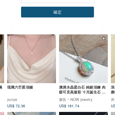
確定
滿
琉璃六芒星項鏈
澳洲水晶蛋白石 純銀項鍊 肉
浪
眼可見高遊彩 十月誕生石 輕
療
珠寶禮物
yunye
廣告
NOW jewelry
井
US$ 72.36
US$ 181.74
US