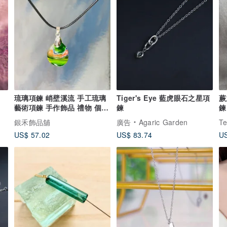
琉璃項鍊 峭壁溪流 手工琉璃
Tiger's Eye 藍虎眼石之星項
蕨之 * 
藝術項鍊 手作飾品 禮物 個性
鍊
鍊
飾品
銀禾飾品舖
廣告
Agaric Garden
Te
US$ 57.02
US$ 83.74
US