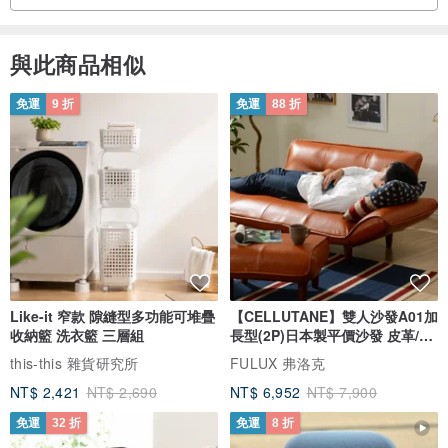
與此商品相似
免運
9 折
免運
88 折
Like-it 窄款 隙縫型多功能可堆疊
【CELLUTANE】雙人沙發A01加
收納籃 洗衣籃 三層組
長型(2P)日本製平價沙發 皮革/燈
芯絨
this-this 雜貨研究所
FULUX 弗洛克
NT$ 2,421
NT$ 2,690
NT$ 6,952
NT$ 7,900
免運
32 折
免運
8 折