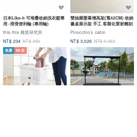
日本Like-it 可堆疊收納洗衣籃專
雙抽屜螢幕增高架(寬42CM) 收納
用 -滑滑便利輪 (專用輪)
書桌展示架 手工 客製化雷射雕刻
this-this 雜貨研究所
Pinocchio’s cabin
NT$ 234
NT$ 260
NT$ 3,026
NT$ 3,362
免運
68 折
我要排隊
了解品牌
日本squ+ SUN&WASSER可層疊
工業風_植物雙層展示層架/塊根/
置物洗衣籃-2入-多色可選
多肉植物/鐵網**歡迎客製**
日本squ+
銳龍工藝設計