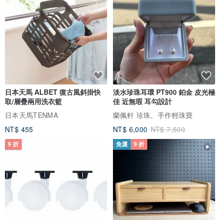
日本天馬 ALBET 復古風斜掛快
淡水珍珠耳環 PT900 鉑金 皮光極
取/層疊兩用洗衣籃
佳 近無瑕 耳勾設計
日本天馬TENMA
蘭佩軒 珍珠。手作輕珠寶
NT$ 455
NT$ 6,000
NT$ 7,500
9 折
免運
9 折