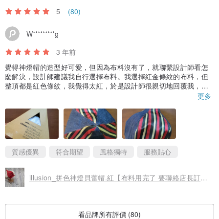
5
(80)
W*********g
3 年前
覺得神燈帽的造型好可愛，但因為布料沒有了，就聯繫設計師看怎
麼解決，設計師建議我自行選擇布料。我選擇紅金條紋的布料，但
整頂都是紅色條紋，我覺得太紅，於是設計師很親切地回覆我，這
個布料搭配丹寧布會比較適合，於是我的客製化神燈帽就出現囉~
更多
我覺得設計師很親切，回覆很快，製作時間也很快，神燈帽也很可
愛~😊😊
質感優異
符合期望
風格獨特
服務貼心
illusion_拼色神燈貝蕾帽.紅【布料用完了 要聯絡店長訂製】
看品牌所有評價 (80)