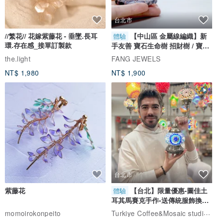
台北市
//繁花// 花嫁紫藤花 - 垂墜.長耳
【中山區 金屬線編織】新
體驗
環.存在感_接單訂製款
手友善 寶石生命樹 招財樹 / 寶石
自選
the.light
FANG JEWELS
NT$ 1,980
NT$ 1,900
台北市
紫藤花
【台北】限量優惠-圖佳土
體驗
耳其馬賽克手作-送傳統服飾換裝
體驗
Turkiye Coffee&Mosaic studio土耳其咖啡與馬賽克燈工作坊
momoirokonpeito