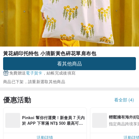
黃花絹印托特包 小清新黃色碎花單肩布包
看其他商品
免費贈送
電子賀卡
，結帳完成後填寫
商品已下架，請重新選取其他商品
優惠活動
看全部 (4)
輕鬆擁有海外好
Pinkoi 幫你付運費！新會員 7 天內
於 APP 下單滿 NT$ 500 最高可折
指定商品跨境享
運費 NT$ 100
活動詳情
活動詳