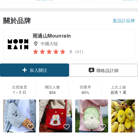
關於品牌
逛設計品牌
雨過山Mounrain
中國大陸
5
(41)
加入關注
聯絡設計師
出貨速度
關注人數
回應率
上次上線
1～3 日
超過 1 週
804
60%