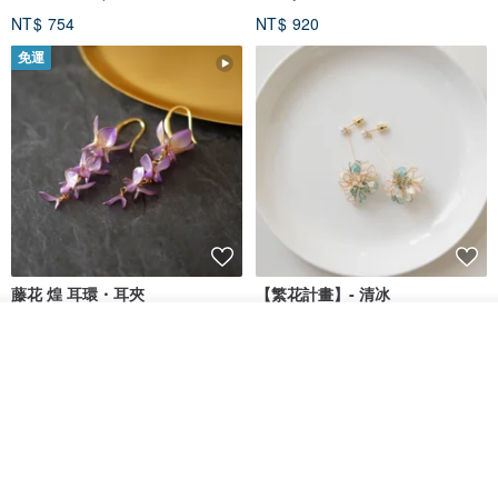
NT$ 754
NT$ 920
免運
藤花 煌 耳環・耳夾
【繁花計畫】- 清冰
看其他商品
Dip art -nachugo-
紅花 hunghua
了解品牌
NT$ 2,125
NT$ 720
93 折