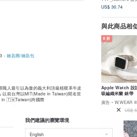
US$ 30.74
與此商品相
序
8 折
3 -
鑰匙圈/鑰匙包
取
Apple Watch 
用職人最引以為傲的義大利頂級植鞣革牛皮
吸編織米蘭 錶帶
灣以MIT(Made in Taiwan)聞名世
n 🇹🇼Taiwan)跨國際
廣告
W.WEAR 時
US$ 42.05
US$ 5
彈力，經古法技藝製成加以固定成形
縫製
我們建議的瀏覽環境
斷裂