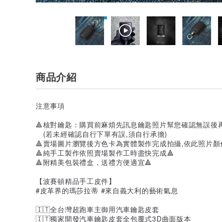
商品介紹
注意事項
🔺核對鑰匙：購買前麻煩先訊息鑰匙照片幫您確認無誤後再
(若未經確認自行下單有誤,須自行承擔)
🔺賣場圖片瀏覽後方色卡為實體製作完成拍攝,依此照片顏
🔺純手工製作依照賣場製作工時盡快完成🔺
🔺附精美包裝禮盒，送禮方便適宜🔺
【波賽頓精品手工皮件】
#皮革界的瑪莎拉蒂 #來自義大利的藝術氣息
🇮🇹全台灣超跑車主御用汽車鑰匙皮套
🇮🇹獨家開發汽車鑰匙皮套全包覆式3D曲面版本