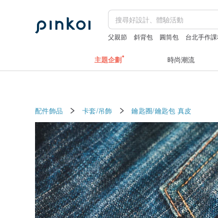
父親節
斜背包
圓筒包
台北手作課
主題企劃
時尚潮流
配件飾品
卡套/吊飾
鑰匙圈/鑰匙包
真皮