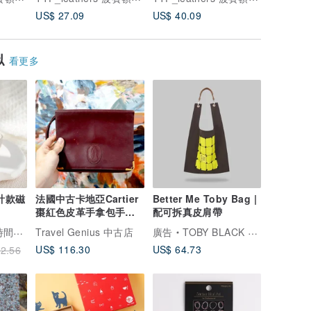
皮套
US$ 27.09
US$ 40.09
US$ 27.
似
看更多
設計款磁
法國中古卡地亞Cartier
Better Me Toby Bag |
棗紅色皮革手拿包手抓
配可拆真皮肩帶
包包 高級二手古著
間穿搭
Travel Genius 中古店
廣告
TOBY BLACK 托比小黑
US$ 116.30
US$ 64.73
2.56