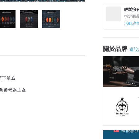
輕鬆擁
指定商
活動詳
關於品牌
逛設
下單🔺
色參考為主🔺
領優惠券