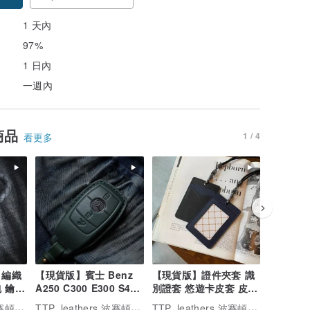
1 天內
97%
1 日內
一週內
商品
1 / 4
看更多
 編織
【現貨版】賓士 Benz
【現貨版】證件夾套 識
福特FORD
 鑰匙
A250 C300 E300 S400
別證套 悠遊卡皮套 皮件
Active 
CLA CLS汽車鑰匙皮套
證件套 生日禮物
Kuga F
TTP_leathers 波賽頓手工皮件
TTP_leathers 波賽頓手工皮件
TTP_leathers 波賽頓手工皮件