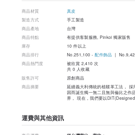
故不同批次的皮料顏色可能略有色差；
以及手機、電腦品牌不同螢幕輸出略有色差，
商品材質
真皮
色彩敏感者建議挑選黑色，完美主義者請勿下單。
製造方式
手工製造
3.製作工作日
商品產地
台灣
⚒純手工作品為達成細膩的立體弧度，需經歷多道繁瑣工
然而盡快幫您完成，工作日為5-14天
商品特點
有提供客製服務, Pinkoi 獨家販售
若有送禮時間上需求可聯絡我們加購急件費用另行安排。
庫存
10 件以上
本作品皆含有精美盒裝為您達到送禮需求
商品排行
No.251,100 -
配件飾品
| No.9,42
4.皮料介紹
來自義大利100%頂級植鞣革牛皮採用天然植物丹寧酸萃
商品熱門度
被欣賞 2,410 次
搭配台灣及日本高品質黃銅五金作為詮釋
共 0 人收藏
天然植鞣皮革，表面不像合成皮經過化工塗層，
販售許可
原創商品
如筋紋、摩擦顏色變化、蚊蟲叮咬、細微刮痕等，
均屬皮料正常自然特性，無法以工業級標品方式呈現
商品摘要
延續義大利傳統的植鞣革工法， 採
完美主義者請勿下單
因而誕生獨一無二且無與倫比之作品 以前台
界， 現在，我們要以DIT(Designed i
5.工藝技法
鑰匙皮套採用的是皮革塑形工藝，利用植鞣皮革強韌的回
手工精細裁切達到皮套吻合度趨近對稱，精密的邊距鑿洞
運費與其他資訊
純手工古法雙針縫製，配上德國降落傘縫線，高強度不易
採用遞增式打磨，反覆拋光、研磨達到皮套邊緣的溫潤