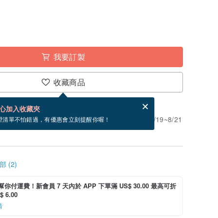
我要訂製
收藏商品
賀卡，結帳完成後填寫
電子賀卡是什麼？
心加入收藏夾
」。付款後需 7 個工作天製作。現在下單預估 8/19~8/21
望清單不怕錯過，有優惠會立刻提醒你喔！
 (2)
i 幫你付運費！新會員 7 天內於 APP 下單滿 US$ 30.00 最高可折
 6.00
情