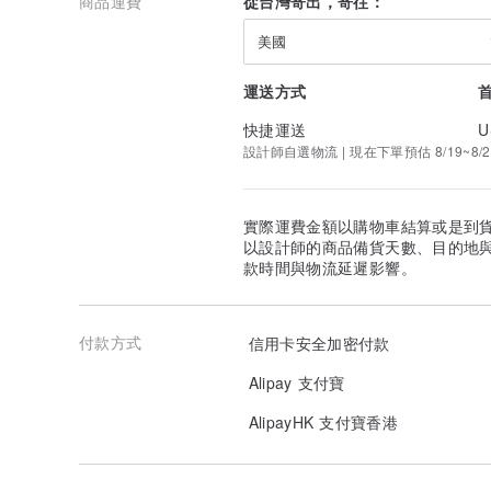
商品運費
從台灣寄出，寄往：
品牌理念
波賽頓精品手工皮件坐落於台灣，我們堅持高品質的手藝
美國
十幾年來堅持很難，但是我們堅持到底💪🏻
作品創新的核心價值才是真正的價值，
運送方式
而不是一昧追求低成本產品製造忽略了種種細節。
追求自己的技術，擁有自信一心一意只做最佳的作品，
快捷運送
U
不惜時間，精工細作，在質量問題上從不妥協。
設計師自選物流 | 現在下單預估 8/19~8/2
帶著義大利這充滿著藝術氣息的國度，
延續義大利傳統的植鞣革工法，
採用職人最引以為傲的義大利頂級植鞣革牛皮
實際運費金額以購物車結算或是到
因而誕生獨一無二且無與倫比之作品
以設計師的商品備貨天數、目的地
款時間與物流延遲影響。
以前台灣以MIT(Made in Taiwan)聞名世界，
現在，我們要以DIT(Designed in 🇹🇼Taiwan)跨國際。
付款方式
信用卡安全加密付款
Alipay 支付寶
AlipayHK 支付寶香港