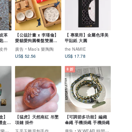
皮革
【公益計畫 x 李瑾倫】
【 專業用】金屬色澤美
匙圈
愛貓愛狗圓餐盤雙層禮
甲貼紙 大圓
盒組
革皮件
廣告
Mao’s 樂陶陶
the NAMIE
US$ 52.56
US$ 17.78
8 折
禮盒】
【猛虎】天然南紅 吊墜
【可調節多功能】編織
禮盒
項鏈 掛件
傘繩 手機掛繩 手機掛繩
)
伴手禮
玉乎玉雕原創手作
廣告
W.WEAR 時間穿搭