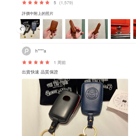
5
(1,579)
評價中附上的照片
h****a
1 周前
出貨快速 品質保證