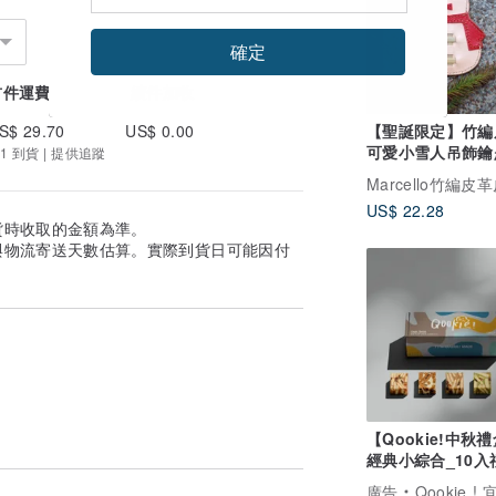
，
確定
首件運費
續件加收
【聖誕限定】竹編
S$ 29.70
US$ 0.00
可愛小雪人吊飾鑰
1 到貨 | 提供追蹤
【交換禮物首選】
Marcello竹編皮
US$ 22.28
貨時收取的金額為準。
與物流寄送天數估算。實際到貨日可能因付
【Qookie!中秋
經典小綜合_10入
(附提袋)(手工餅乾
廣告
Qookie ! 宜蘭必吃