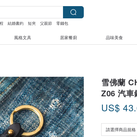
程
結婚書約
短夾
父親節
零錢包
風格文具
居家餐廚
品味美食
雪佛蘭 CH
Z06 汽
US$
43