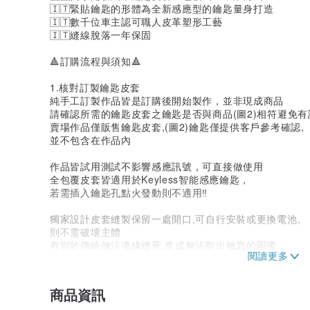
🇮🇹緊貼鑰匙的形體為全新感應型的鑰匙量身打造
🇮🇹數千位車主認可職人皮革塑形工藝
🇮🇹縫線脫落一年保固
🔺訂購流程與須知🔺
1.核對訂製鑰匙皮套
純手工訂製作品皆是訂購後開始製作，並非現成商品
請確認所需的鑰匙皮套之鑰匙是否與商品(圖2)相符避免有
賣場作品僅販售鑰匙皮套,(圖2)鑰匙僅提供客戶參考確認,
並不包含在作品內
作品皆試用測試不影響感應訊號，可直接做使用
全包覆皮套皆適用於Keyless智能感應鑰匙，
若需插入鑰匙孔點火發動則不適用‼️
獨家設計皮套縫製保留一處開口,可自行安裝或更換電池,
則不需破壞主體
有別於傳統做法邊緣縫死,造成無法取出鑰匙的困擾
2.皮革顏色挑選
挑選喜歡的皮革顏色，可參考以上色卡配置(圖4、5、6)
商品資訊
由於植鞣革染色工藝復雜，並非合成皮顏色死亮，