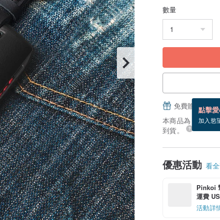
數量
免費贈送電子
點擊愛
本商品為「接單訂製
加入慾
到貨。
優惠活動
看全部
Pinko
運費 US$
活動詳