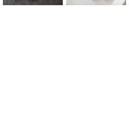
放入購物車
加入收藏
了解品牌
藤花 煌 耳環・耳夾
【繁花計畫】- 清冰
Dip art -nachugo-
紅花 hunghua
NT$ 2,125
NT$ 720
93 折
台北市
晶透紫藤花 垂墜樹脂/耳夾可
【療育時光】DIY製作2副
體驗
專屬UV膠乾燥花樹脂耳環 台北體
驗課程
KL珂蘿花設計
JYC.accessories