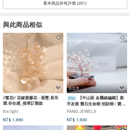
看本商品所有評價 (201)
與此商品相似
台北市
//繁花// 花嫁紫藤花 - 垂墜.長耳
【中山區 金屬線編織】新
體驗
環.存在感_接單訂製款
手友善 寶石生命樹 招財樹 / 寶石
自選
the.light
FANG JEWELS
NT$ 1,980
NT$ 1,900