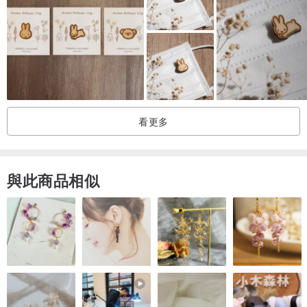
菌)
生產/製造商/委製商名稱：凱馺國際股份有限公司
生產/製造商/委製商地址：台中市西屯區長安路一段61-16號
生產/製造商衛署證號：衛部醫器製壹字第008883號
商品原產地：台灣
主要成分或材料：非織物不織布、MB 熔噴不織布、PP聚丙烯纖維
看更多
表面層：防潑水不織布
中間層：靜電處理熔噴布
親膚層：超柔細複合纖維
與此商品相似
口罩尺寸/販售數量/販售規格: 17.5 x 9.5公分 一盒30入 獨立包裝
盒子尺寸: 21.8 x 9.3 x 10.7公分
製造日期：2026/03/6
保存期限：未拆封常溫下3年
藥商公司名稱：欣玥國際有限公司
藥商地址：臺灣臺中市西屯區環中路三段988號