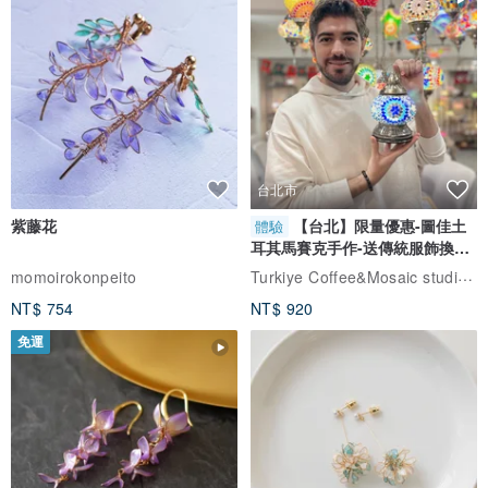
台北市
紫藤花
【台北】限量優惠-圖佳土
體驗
耳其馬賽克手作-送傳統服飾換裝
體驗
Turkiye Coffee&Mosaic studio土耳其咖啡與馬賽克燈工作坊
momoirokonpeito
NT$ 754
NT$ 920
免運