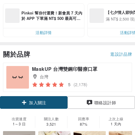
【七夕情人節快閃】8
Pinkoi 幫你付運費！新會員 7 天內
用 APP 購買任一
於 APP 下單滿 NT$ 500 最高可折
滿 NT$ 2,500 現
00 現折 NT$100
運費 NT$ 100
活動詳情
活動詳
關於品牌
逛設計品牌
MaskUP 台灣雙鋼印醫療口罩
台灣
5
(2,178)
領優惠券
聯絡設計師
加入關注
出貨速度
關注人數
回應率
上次上線
1～3 日
1 天內
3,521
87%