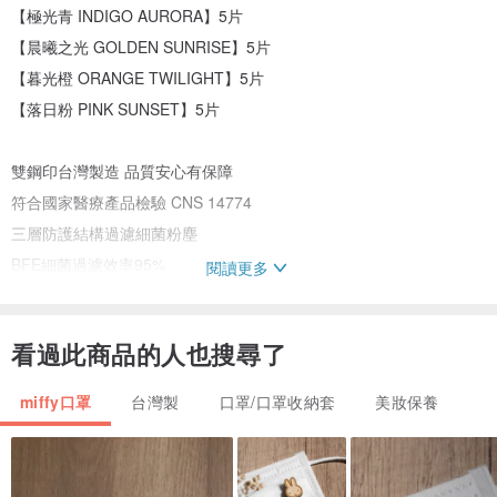
【極光青 INDIGO AURORA】5片
【晨曦之光 GOLDEN SUNRISE】5片
【暮光橙 ORANGE TWILIGHT】5片
【落日粉 PINK SUNSET】5片
雙鋼印台灣製造 品質安心有保障
符合國家醫療產品檢驗 CNS 14774
三層防護結構過濾細菌粉塵
BFE細菌過濾效率95%
閱讀更多
立體呼吸空間不悶熱
貼合鼻樑不易起霧
看過此商品的人也搜尋了
每片口罩都有獨立包裝
精緻包裝 送禮最好的選擇
miffy口罩
台灣製
口罩/口罩收納套
美妝保養
品名：凱馺醫用口罩(未滅菌)
款式：MaskUP成人醫用口罩 - 綿綿雲SKYLIGHT 六色耳繩系 (未滅