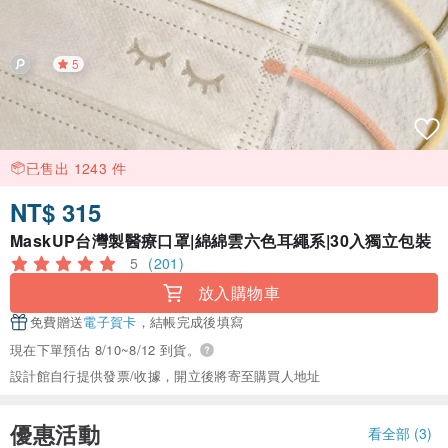
5
已售出 1243 件
NT$ 315
MaskUP台灣製醫療口罩|綿綿雲六色耳繩系|30入獨立包裝
5
(201)
放入購物車
免費贈送
電子賀卡
，結帳完成後填寫
現在下單預估 8/10~8/12 到貨。
設計館自行提供發票/收據，開立後將寄至購買人地址
優惠活動
看全部 (3)