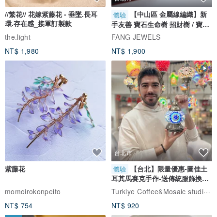
//繁花// 花嫁紫藤花 - 垂墜.長耳
【中山區 金屬線編織】新
體驗
環.存在感_接單訂製款
手友善 寶石生命樹 招財樹 / 寶石
自選
the.light
FANG JEWELS
NT$ 1,980
NT$ 1,900
台北市
紫藤花
【台北】限量優惠-圖佳土
體驗
耳其馬賽克手作-送傳統服飾換裝
體驗
Turkiye Coffee&Mosaic studio土耳其咖啡與馬賽克燈工作坊
momoirokonpeito
NT$ 754
NT$ 920