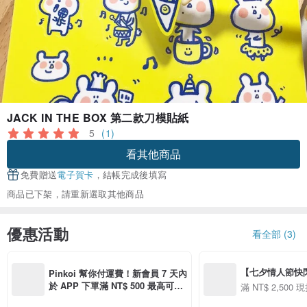
JACK IN THE BOX 第二款刀模貼紙
5
(1)
看其他商品
免費贈送
電子賀卡
，結帳完成後填寫
商品已下架，請重新選取其他商品
優惠活動
看全部 (3)
【七夕情人節快閃】8
Pinkoi 幫你付運費！新會員 7 天內
用 APP 購買任一
於 APP 下單滿 NT$ 500 最高可折
滿 NT$ 2,500 現
00 現折 NT$100
運費 NT$ 100