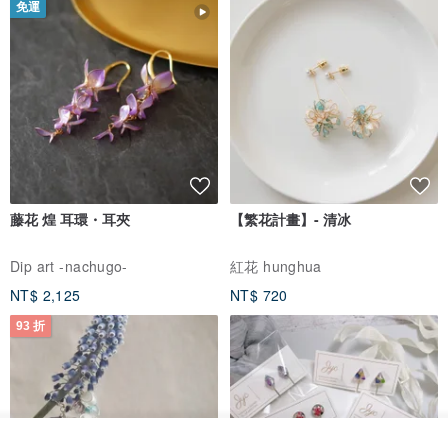
免運
藤花 煌 耳環・耳夾
【繁花計畫】- 清冰
Dip art -nachugo-
紅花 hunghua
NT$ 2,125
NT$ 720
93 折