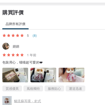
購買評價
品牌所有評價
5
(8)
嬨嬨
1 年前
包裝用心，喵喵超可愛的❤️
質感優異
風格獨特
服務貼心
運送迅速
貓流蘇耳環 - 針式