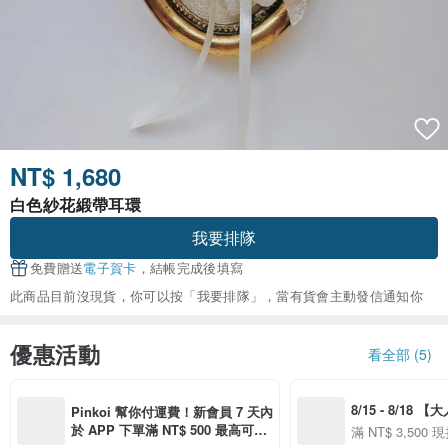
NT$ 1,680
白色紗花緞帶耳環
我要排隊
免費贈送
電子賀卡
，結帳完成後填寫
此商品目前沒現貨，你可以按「我要排隊」，當有貨會主動發信通知你
優惠活動
看全部 (5)
8/15 - 8/18 
Pinkoi 幫你付運費！新會員 7 天內
季】滿 NT$3500
於 APP 下單滿 NT$ 500 最高可折
滿 NT$ 3,500 現
50
運費 NT$ 100