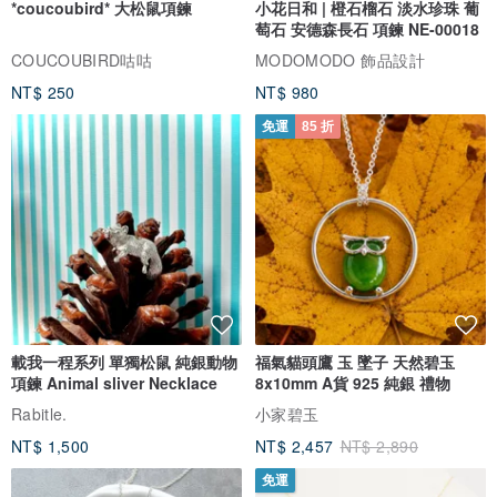
*coucoubird* 大松鼠項鍊
小花日和 | 橙石榴石 淡水珍珠 葡
萄石 安德森長石 項鍊 NE-00018
COUCOUBIRD咕咕
MODOMODO 飾品設計
NT$ 250
NT$ 980
免運
85 折
載我一程系列 單獨松鼠 純銀動物
福氣貓頭鷹 玉 墜子 天然碧玉
項鍊 Animal sliver Necklace
8x10mm A貨 925 純銀 禮物
Rabitle.
小家碧玉
NT$ 1,500
NT$ 2,457
NT$ 2,890
免運