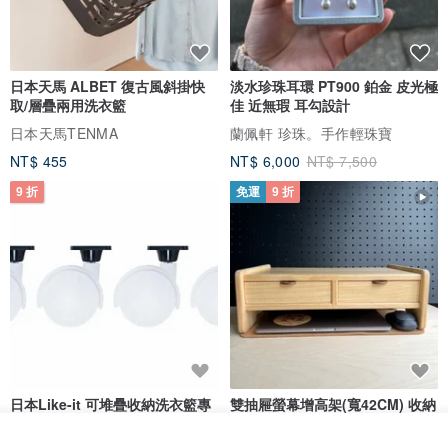
日本天馬 ALBET 復古風斜掛快
淡水珍珠耳環 PT900 鉑金 皮光極
取/層疊兩用洗衣籃
佳 近無瑕 耳勾設計
日本天馬TENMA
蘭佩軒 珍珠。手作輕珠寶
NT$ 455
NT$ 6,000
NT$ 7,500
9 折
免運
9 折
日本Like-it 可堆疊收納洗衣籃專
雙抽屜螢幕增高架(寬42CM) 收納
用 -滑滑便利輪 (專用輪)
書桌展示架 手工 客製化雷射雕刻
我要訂製