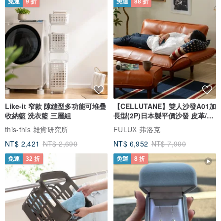
免運
9 折
免運
88 折
Like-it 窄款 隙縫型多功能可堆疊
【CELLUTANE】雙人沙發A01加
收納籃 洗衣籃 三層組
長型(2P)日本製平價沙發 皮革/燈
芯絨
this-this 雜貨研究所
FULUX 弗洛克
NT$ 2,421
NT$ 2,690
NT$ 6,952
NT$ 7,900
免運
32 折
免運
8 折