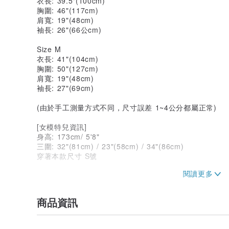
衣長: 39.5"(100cm)
胸圍: 46"(117cm)
肩寬: 19"(48cm)
袖長: 26"(66公cm)
Size M
衣長: 41"(104cm)
胸圍: 50"(127cm)
肩寬: 19"(48cm)
袖長: 27"(69cm)
(由於手工測量方式不同，尺寸誤差 1~4公分都屬正常)
[女模特兒資訊]
身高: 173cm/ 5'8"
三圍: 32"(81cm) / 23"(58cm) / 34"(86cm)
穿著本款尺寸 S號
[洗滌]
請依洗標指示清潔。
商品資訊
[運送期間]
台灣的運送約介於五個工作天內送達，依據您選擇的貨運
國際運送將會以中華郵政的國際包裹為主(香港/澳門/中國