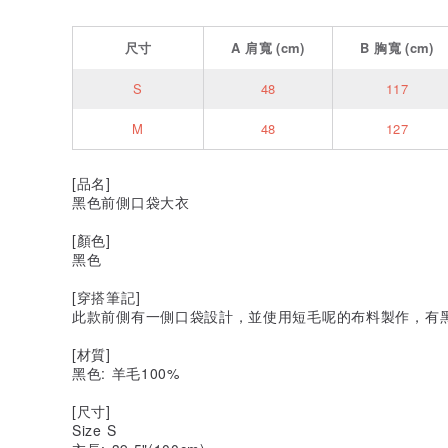
尺寸
A
肩寬
(cm)
B
胸寬
(cm)
S
48
117
M
48
127
[品名]
黑色前側口袋大衣
[顏色]
黑色
[穿搭筆記]
此款前側有一側口袋設計，並使用短毛呢的布料製作，有
[材質]
黑色: 羊毛100%
[尺寸]
Size S