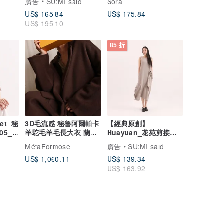
廣告
SU:MI said
Sora
US$ 165.84
US$ 175.84
US$ 195.10
85 折
et_秘
3D毛流感 秘魯阿爾帕卡
【經典原創】
05_亞
羊駝毛羊毛長大衣 蘭姆
Huayuan_花苑剪接洋
可可 嚴冬旅人必備
裝_CLD020_灰
MétaFormose
廣告
SU:MI said
US$ 1,060.11
US$ 139.34
US$ 163.92