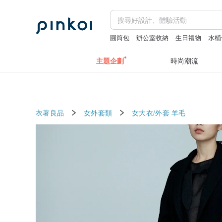
圓筒包
辦公室收納
生日禮物
水桶
主題企劃
時尚潮流
衣著良品
女外套類
女大衣/外套
羊毛