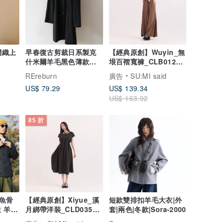
網織上
早春復古剪裁日系製克
【經典原創】Wuyin_無
什米爾羊毛黑色薄款古
垠百褶寬褲_CLB012_
著大衣外套
棕
REreburn
廣告
SU:MI said
US$ 79.29
US$ 139.34
US$ 163.92
85 折
魚骨
【經典原創】Xiyue_溪
短款雙排扣羊毛大衣|外
 羊毛
月綁帶洋裝_CLD035_
套|兩色|冬款|Sora-2000
黑