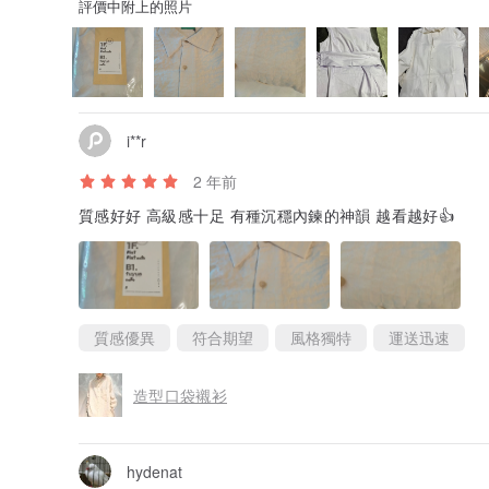
評價中附上的照片
i**r
2 年前
質感好好 高級感十足 有種沉穩內鍊的神韻 越看越好👍
質感優異
符合期望
風格獨特
運送迅速
造型口袋襯衫
hydenat