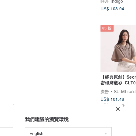
時舟 Indigo
US$ 108.94
85 折
【經典原創】Secr
密棉麻襯衫_CLT0
麻灰
廣告
SU:MI said
US$ 101.48
US$ 119.38
我們建議的瀏覽環境
方式會有所不同。
將會以順豐快遞為主)，實際運送日期會依