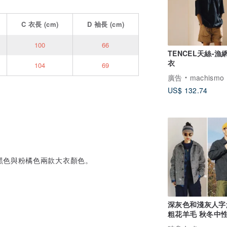
C
衣長
(cm)
D
袖長
(cm)
100
66
TENCEL天絲-漁
衣
104
69
廣告
machismo
US$ 132.74
黑色與粉橘色兩款大衣顏色。
深灰色和淺灰人字
粗花羊毛 秋冬中性
上衣外套