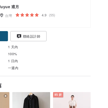
fuyue 甫月
4.9
(55)
台灣
聯絡設計師
1 天內
100%
1 日內
一週內
薦
85 折