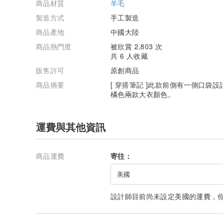
商品材質
羊毛
據不同國家有所不同，下面附上國際運送的參考天數：
- 美國/加拿大: 約 7 to 12 天 / 郵局國際包裹
製造方式
手工製造
- 歐洲: 約 7 to 12 天 / 郵局國際包裹
商品產地
中國大陸
- 亞洲/澳洲: 約 3 to 10 天 / 郵局國際包裹
- 香港/澳門: 約 2 to 3 天 / 順豐快遞
商品熱門度
被欣賞 2,803 次
共 6 人收藏
販售許可
原創商品
商品摘要
[ 穿搭筆記 ]此款前側有一側口袋
橘色兩款大衣顏色。
運費與其他資訊
商品運費
寄往：
美國
設計師目前尚未設定美國的運費，