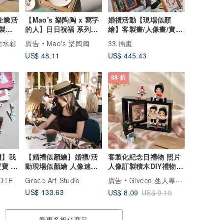
企業活
【Mao's 樂陶陶 x 寫字
婚禮活動【現場似顏
客製化
的人】日日祝福 系列禮
繪】客製畫/人像畫/實體
盒組
卡
小俞水彩
廣告
Mao’s 樂陶陶
33.插畫
US$ 48.11
US$ 445.43
88 折
繡】我
【婚禮似顏繪】婚禮/活
客製化紀念日禮物 照片
寶 手
動現場似顏繪 人像速寫
人像訂製積木DIY禮物生
婚禮畫家
日禮品 送男女朋友
ÔTE
Grace Art Studio
廣告
Giveco 氹人專門店
US$ 133.63
US$ 8.09
US$ 9.19
看更多相似商品