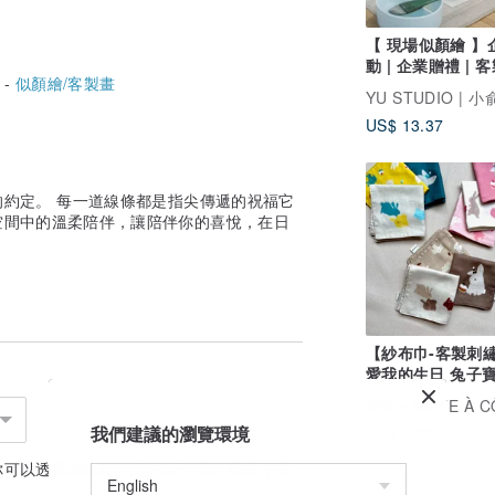
【 現場似顏繪 】
動 | 企業贈禮 | 
 -
似顏繪/客製畫
人像畫
YU STUDIO | 
US$ 13.37
約定。 每一道線條都是指尖傳遞的祝福它
空間中的溫柔陪伴，讓陪伴你的喜悅，在日
【紗布巾-客製刺
愛我的生日 兔子寶
帕 六層紗 彌月禮
廣告
CÔTE À C
我們建議的瀏覽環境
US$ 9.36
你可以透過
聯絡設計師
討論合適的運送方式