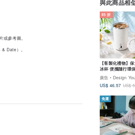
與此商品相
85 折
片或參考圖。
 Date）。
【客製化禮物】保
冰杯 便攜隨行環保
顏繪 人像訂製
廣告
Design Your Own Wine 香港酒
US$ 46.57
US$ 5
免運