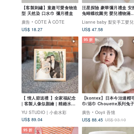
【客製刺繡】童趣可愛食物造
汪星探險 豪華彌月禮盒 安
型 天然染 口水巾 彌月禮盒
兔蝴蝶枕圍兜 嬰兒禮物滿
禮周歲
Li
廣告
CÔTE À CÔTE
US$ 18.27
US$ 47.58
95 折
【 情人節送禮 】全家福紀念
【kontex】日本今治連帽
| 客製人像似顏繪 | 精緻水彩
巾/浴巾 Chouette系列兔
風景
YU STUDIO | 小俞水彩
廣告
Ooyii 吾憶
US$ 89.04
US$ 88.45
US$ 93.10
95 折