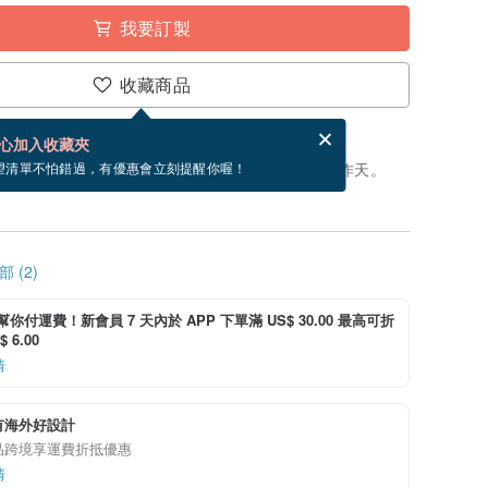
我要訂製
收藏商品
賀卡，結帳完成後填寫
電子賀卡是什麼？
心加入收藏夾
製」。付款後，從開始製作到寄出商品為 45 個工作天。
望清單不怕錯過，有優惠會立刻提醒你喔！
 (2)
i 幫你付運費！新會員 7 天內於 APP 下單滿 US$ 30.00 最高可折
 6.00
情
有海外好設計
品跨境享運費折抵優惠
情