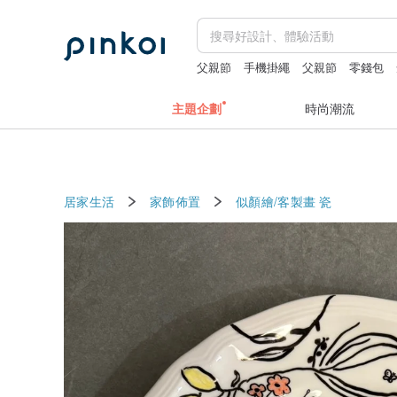
父親節
手機掛繩
父親節
零錢包
主題企劃
時尚潮流
居家生活
家飾佈置
似顏繪/客製畫
瓷