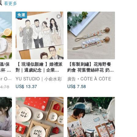
似
看更多
免運
溫/保
【 現場似顏繪 】婚禮派
【客製刺繡】花海野餐
杯 似
對 | 週歲紀念 | 企業活
約會 荷葉蕾絲碎花 奶嘴
動 | 人像速寫
夾 奶嘴鏈
瓶雕刻禮品專門店
YU STUDIO | 小俞水彩
廣告
CÔTE À CÔTE
US$ 13.37
US$ 7.58
4.78