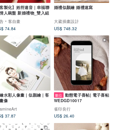
客製化】姓符連音 | 幸福聯
婚禮似顏繪 婚禮速寫
情人碗盤 新婚禮物_雙入組
告
客自畫
大葳插畫設計
$ 74.84
US$ 748.32
繪水彩人像畫 | 似顏繪 | 客
動態電子喜帖| 電子喜帖
數位
畫像
WEDGD10017
smineArt
雀印良行
$ 37.87
US$ 26.40