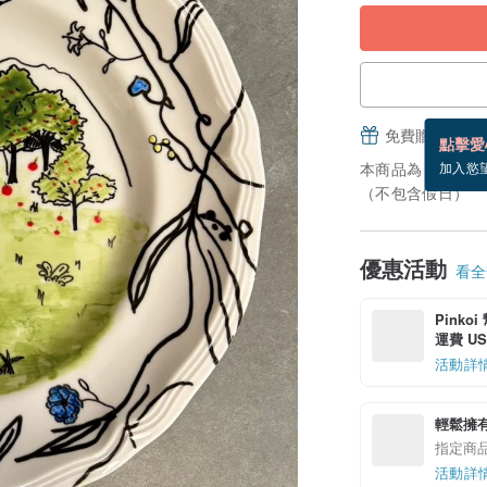
免費贈送電子
點擊愛
本商品為「接單訂
加入慾
（不包含假日）
優惠活動
看全部
Pinko
運費 US$
活動詳
輕鬆擁
指定商
活動詳