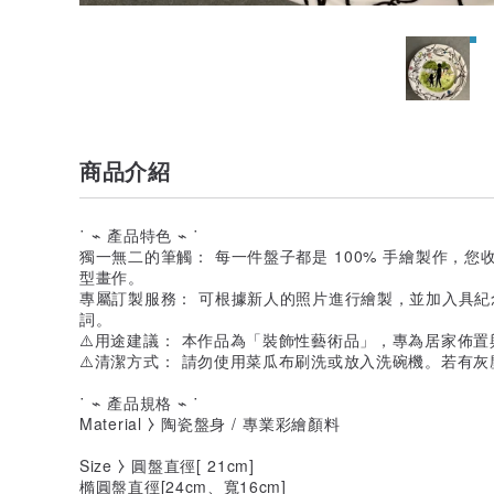
商品介紹
˙ ⌁ 產品特色 ⌁ ˙
獨一無二的筆觸： 每一件盤子都是 100% 手繪製作，
型畫作。
專屬訂製服務： 可根據新人的照片進行繪製，並加入具
詞。
⚠️用途建議： 本作品為「裝飾性藝術品」，專為居家佈
⚠️清潔方式： 請勿使用菜瓜布刷洗或放入洗碗機。若有
˙ ⌁ 產品規格 ⌁ ˙
Material ⧽ 陶瓷盤身 / 專業彩繪顏料
Size ⧽ 圓盤直徑[ 21cm]
橢圓盤直徑[24cm、寬16cm]