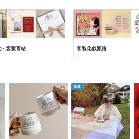
 • 客製喜帖
客製化似顏繪
免運