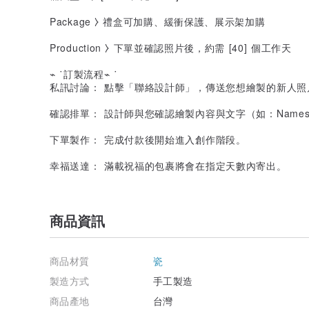
Package ⧽ 禮盒可加購、緩衝保護、展示架加購
Production ⧽ 下單並確認照片後，約需 [40] 個工作天
⌁ ˙訂製流程⌁ ˙
私訊討論： 點擊「聯絡設計師」，傳送您想繪製的新人照
確認排單： 設計師與您確認繪製內容與文字（如：Names &
下單製作： 完成付款後開始進入創作階段。
幸福送達： 滿載祝福的包裹將會在指定天數內寄出。
商品資訊
商品材質
瓷
製造方式
手工製造
商品產地
台灣