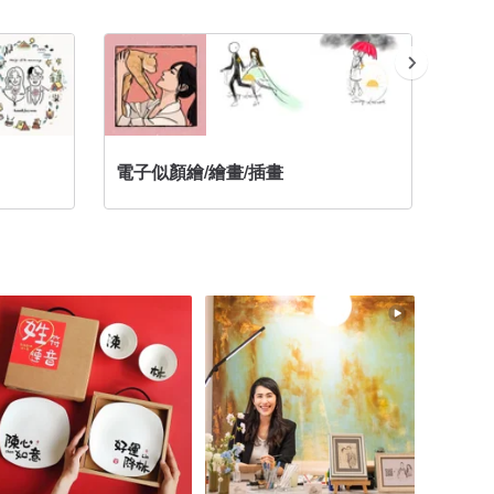
電子似顏繪/繪畫/插畫
結婚書