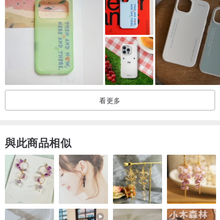
素、包包內髒污)，將不易清潔、甚至無法完全清理掉髒污，擔心染色
明顯的消費者，建議選擇深色款式
商品備註：
⦿ 依設備螢幕與解析度不同等因素，圖片顏色略有不同，請以實品顏
色為準
⦿ 本商品圖案設計、顏色搭配皆經過原廠審核，具設計版權，恕不提
供換圖、換底殼顏色服務
看更多
⦿ 隨貨附贈原殼色Bubble鏡頭框及按鍵，如需其他顏色可另外加購
⦿ 本商品可加購螺絲掛環組或掛片，即可變身繩掛手機殼
與此商品相似