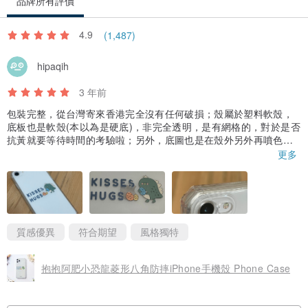
品牌所有評價
4.9
(1,487)
hipaqih
3 年前
包裝完整，從台灣寄來香港完全沒有任何破損；殼屬於塑料軟殼，
底板也是軟殼(本以為是硬底)，非完全透明，是有網格的，對於是否
抗黃就要等待時間的考驗啦；另外，底圖也是在殼外另外再噴色漆
上去的，感覺如果常常與桌面親密摩擦的話，可能沒多久圖案就會
更多
掉漆…一樣，還需要時間來證明它的耐久度；握感異常好握，家中
有4歲孩童，常常拿這支當玩具，自從裝上這殼，沒見從他手上掉
過，目前使用 2 週，無損，希望可以繼續保持…
質感優異
符合期望
風格獨特
抱抱阿肥小恐龍菱形八角防摔iPhone手機殼 Phone Case