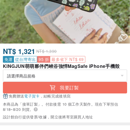
NT$ 1,321
NT$ 1,390
免運
從台灣寄出
95 折
最多省下 NT$ 69
KINGJUN萌萌夥伴們峽谷強悍MagSafe iPhone手機殼
我要訂製
免費贈送
電子賀卡
，結帳完成後填寫
本商品為「接單訂製」。付款後需 10 個工作天製作。現在下單預估
8/18~8/20 到貨。
設計館自行提供發票/收據，開立後將寄至購買人地址