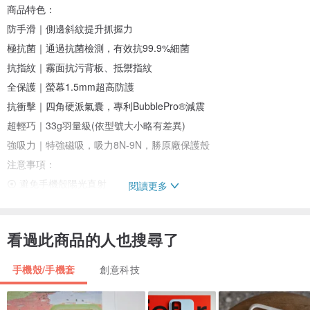
商品特色：
防手滑｜側邊斜紋提升抓握力
極抗菌｜通過抗菌檢測，有效抗99.9%細菌
抗指紋｜霧面抗污背板、抵禦指紋
全保護｜螢幕1.5mm超高防護
抗衝擊｜四角硬派氣囊，專利BubblePro®減震
超輕巧｜33g羽量級(依型號大小略有差異)
強吸力｜特強磁吸，吸力8N-9N，勝原廠保護殼
注意事項：
⦿ 避免手機殼陽光直射
閱讀更多
⦿ 簡單髒污建議使用清水清洗、一般濕紙巾擦拭，避免使用含有酒
精、漂白水等有機溶劑
看過此商品的人也搜尋了
⦿ 避免將手機殼暴露在極端外在條件下，例如高溫、高濕
⦿ 油膩、手汗、抽菸等皆也可能使手機殼玷污
手機殼/手機套
創意科技
⦿ 手機殼側邊採用專利Bubble TPU，可大幅增加抗震及止滑效果，
此材質不具備抗汙效果，若沾染色素、髒污(EX：口紅、牛仔褲色