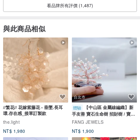
看品牌所有評價 (1,487)
與此商品相似
台北市
//繁花// 花嫁紫藤花 - 垂墜.長耳
【中山區 金屬線編織】新
體驗
環.存在感_接單訂製款
手友善 寶石生命樹 招財樹 / 寶石
自選
the.light
FANG JEWELS
NT$ 1,980
NT$ 1,900