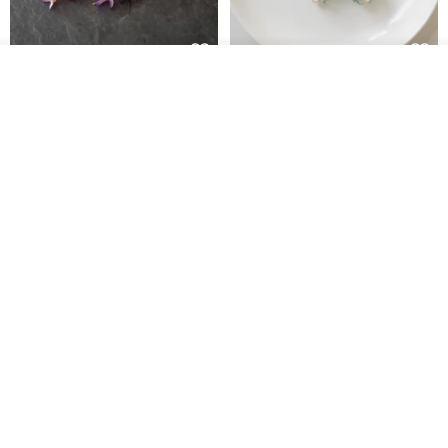
我要訂製
藤花 煌 耳環・耳夾
【繁花計畫】- 清冰
加入收藏
了解品牌
Dip art -nachugo-
紅花 hunghua
NT$ 2,125
NT$ 720
93 折
台北市
晶透紫藤花 垂墜樹脂/耳夾可
【療育時光】DIY製作2副
體驗
專屬UV膠乾燥花樹脂耳環 台北體
驗課程