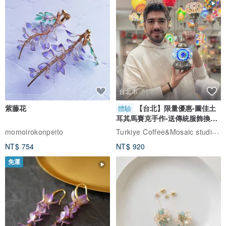
台北市
紫藤花
【台北】限量優惠-圖佳土
體驗
耳其馬賽克手作-送傳統服飾換裝
體驗
Turkiye Coffee&Mosaic studio土耳其咖啡與馬賽克燈工作坊
momoirokonpeito
NT$ 754
NT$ 920
免運