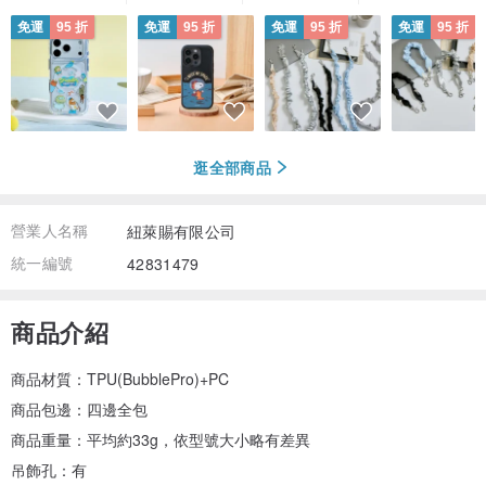
免運
95 折
免運
95 折
免運
95 折
免運
95 折
逛全部商品
營業人名稱
紐萊賜有限公司
統一編號
42831479
商品介紹
商品材質：TPU(BubblePro)+PC
商品包邊：四邊全包
商品重量：平均約33g，依型號大小略有差異
吊飾孔：有