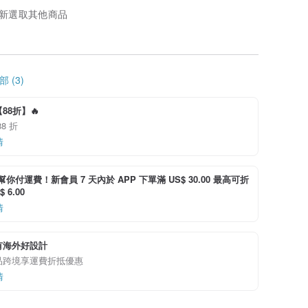
新選取其他商品
 (3)
88折】🔥
8 折
情
i 幫你付運費！新會員 7 天內於 APP 下單滿 US$ 30.00 最高可折
 6.00
情
有海外好設計
品跨境享運費折抵優惠
情