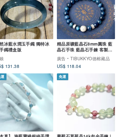
然冰藍水潤玉手鐲 獨特冰
精品原礦藍晶石8mm圓珠 藍
手鐲禮盒版
晶石手珠 藍晶石手鍊 客製化
設計
娘
廣告
TIBUKKYO德榕藏品
$ 131.38
US$ 118.04
免運
免運
本真】 海藍寶繞銀線手環
葡萄石草莓晶14k包金手鍊 |