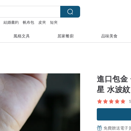
結婚書約
帆布包
皮夾
短夾
風格文具
居家餐廚
品味美食
進口包金 
星 水波
免費贈送電子