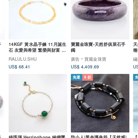
手
14KGF 黃水晶手鍊 11月誕生
寶麗金珠寶-天然舒俱萊石手
天
石 友愛與希望 繁榮與財富 幸
鐲
種
運之石 citrine bracelet
RALULU.SHU
廣告
寶麗金珠寶
繡
US$ 68.41
US$ 4,409.69
US
免運
9 折
手
綠瑪瑙 Herringbone 編織墜
防小人|黑色護身符【天然感|
【