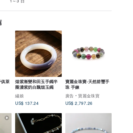
1～3 日
薦
舒俱萊
烟紫漸變和田玉手鐲半
寶麗金珠寶-天然碧璽手
圈濃紫奶白飄烟玉鐲
珠 手鍊
繡娘
廣告
寶麗金珠寶
US$ 137.24
US$ 2,797.26