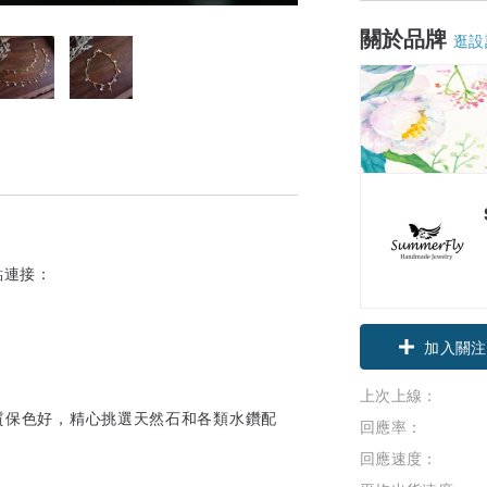
關於品牌
逛設
點連接：
加入關注
上次上線：
材質保色好，精心挑選天然石和各類水鑽配
回應率：
回應速度：