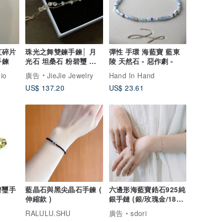
酒紅碎片
珠光之舞雙鍊手鍊│ 月
彈性 手環 海藍寶 藍東
手鍊
光石 坦桑石 粉碧璽 橄
陵 天然石 - 惡作劇 -
欖石
io
廣告
JieJie Jewelry
Hand In Hand
US$ 137.20
US$ 23.61
碧璽手
藍晶石與黑尖晶石手鍊 (
六邊形海藍寶鋯石925純
伸縮款 )
銀手鏈 (銀/玫瑰金/18k
金)
RALULU.SHU
廣告
sdori