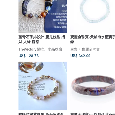
堇青石手排設計 魔鬼鈦晶 招
寶麗金珠寶-天然海水藍寶
財 人緣 洞察
鍊
TheVictory樂唯。水晶珠寶
廣告
寶麗金珠寶
US$ 128.73
US$ 342.09
貓眼拉絲紫鋰輝 高品冰透鈦
寶麗金珠寶-天然舒俱萊石