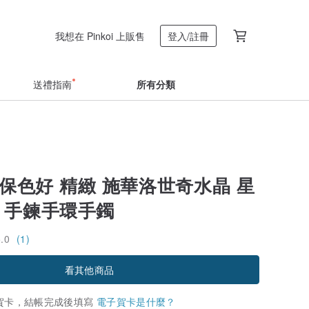
我想在 Pinkoi 上販售
登入/註冊
送禮指南
所有分類
保色好 精緻 施華洛世奇水晶 星
紋 手鍊手環手鐲
5.0
(1)
看其他商品
賀卡，結帳完成後填寫
電子賀卡是什麼？