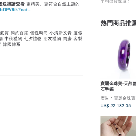
平均出貨速度：
需送禮請查看
更精美、更符合自然主題的
bDPV5ik?cat...
熱門商品推
 優雅 氣質 簡約百搭 個性時尚 小清新文青 度假
物 中秋禮物 七夕禮物 朋友禮物 閨蜜 客製
環 韓國韓系
寶麗金珠寶-天然
石手鐲
廣告
寶麗金珠寶
US$ 22,182.05