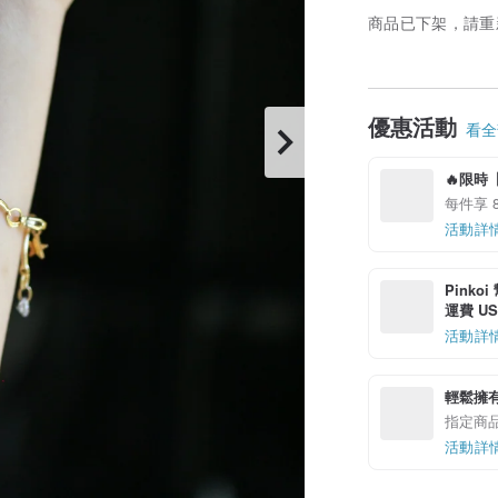
商品已下架，請重
優惠活動
看全部
🔥限時【
每件享 8
活動詳
Pinko
運費 US$
活動詳
輕鬆擁
指定商
活動詳