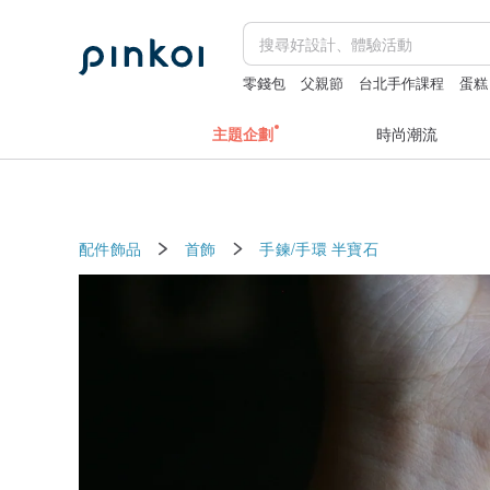
零錢包
父親節
台北手作課程
蛋糕
主題企劃
時尚潮流
配件飾品
首飾
手鍊/手環
半寶石