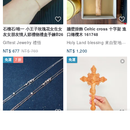
石榴石/唯一 小王子玫瑰花女生女
牆壁掛飾 Celtic cross 十字架 進
友女朋友情人節禮物禮盒手鍊B26
口橄欖木 161748
Holy Land blessing 來自聖地的祝福
Giftest Jewelry 禮悟
NT$ 677
NT$ 769
NT$ 1,200
免運
7 折
免運
我要排隊
L'amour 星星珍珠手鏈 (白金色)
耶穌受難像木製十字架 24 公分
了解品牌
高，雕刻木製十字架，耶穌受難