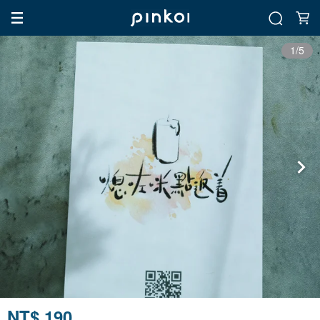
1/5
NT$ 190