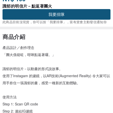
識郁的明信片－點返著團火
我要排隊
此商品目前沒現貨，你可以按「我要排隊」，當有貨會主動發信通知你
商品介紹
產品設計／創作理念
「團火係熄咗，咁咪點返著囉。」
識郁的明信片－以動畫的形式說故事。
使用了Instagam 的濾鏡，以AR技術(Augmented Reality) 令大家可以
用手拎住一張識郁的畫，感受一種新的互動體驗。
使用方法
Step 1: Scan QR code
Step 2: 連結IG濾鏡