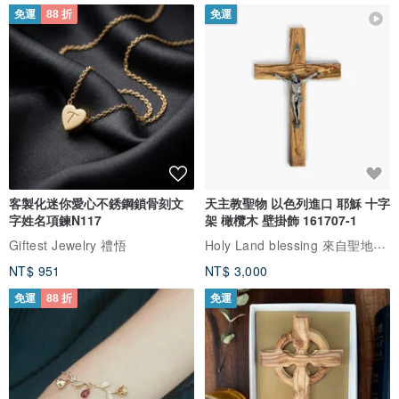
免運
88 折
免運
客製化迷你愛心不銹鋼鎖骨刻文
天主教聖物 以色列進口 耶穌 十字
字姓名項鍊N117
架 橄欖木 壁掛飾 161707-1
Holy Land blessing 來自聖地的祝福
Giftest Jewelry 禮悟
NT$ 951
NT$ 3,000
免運
88 折
免運