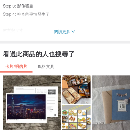
Step 3: 影住張畫
Step 4: 神奇的事情發生了
材質與尺寸
閱讀更多
尺寸：10cm x 15 cm
紙質：綿紙
看過此商品的人也搜尋了
卡片/明信片
風格文具
郵寄方式
付款後， 3 個工作天內寄出貨品。
香港郵政為標準平郵，不設追蹤功能，買家需承受寄失風險。
如想有追蹤功能可選基本運送或順豐到付。