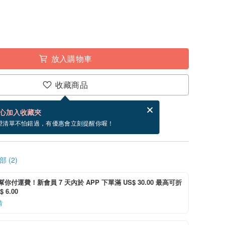
放入購物車
收藏商品
賀卡，結帳完成後填寫
電子賀卡是什麼？
心加入收藏夾
~9/4 到貨。
望清單不怕錯過，有優惠會立刻提醒你喔！
 (2)
i 幫你付運費！新會員 7 天內於 APP 下單滿 US$ 30.00 最高可折
 6.00
情