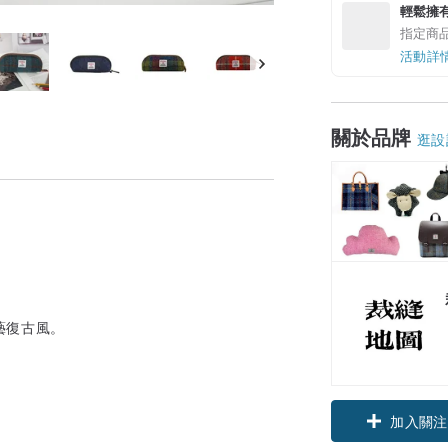
輕鬆擁
指定商
活動詳
關於品牌
逛設
藝復古風。
加入關注