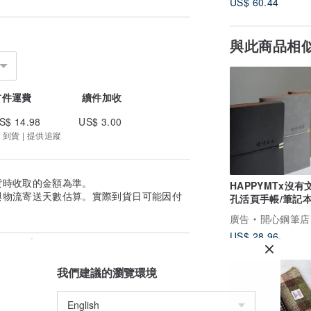
US$ 60.44
與此商品相
首件運費
續件加收
S$ 14.98
US$ 3.00
 到貨 | 提供追蹤
貨時收取的金額為準。
HAPPYMTx沒有
與物流寄送天數估算。實際到貨日可能因付
孔活頁手帳/筆記本
出貨
廣告
開心鋼筆店
US$ 28.96
我們建議的瀏覽環境