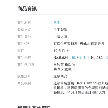
商品資訊
商品材質
羊毛
製造方式
手工製造
商品產地
中國大陸
商品特點
有提供客製服務, Pinkoi 獨家販售
庫存
10 件以上
商品排行
No.5,924 -
風格文具
| No.282 -
商品熱門度
被欣賞 563 次
共 3 人收藏
販售許可
原創商品
商品摘要
這款筆袋選用 Harris Twee
紋風格，將溫暖明亮的色調與細膩
藝氣息。半月形包身設計簡約大方
運費與其他資訊