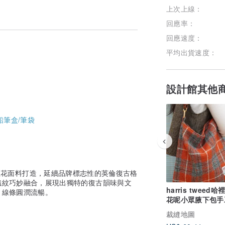
上次上線：
回應率：
回應速度：
平均出貨速度：
設計館其他
鉛筆盒/筆袋
d 經典粗花面料打造，延續品牌標志性的英倫復古格
織紋巧妙融合，展現出獨特的復古韻味與文
harris tweed
，線條圓潤流暢。
花呢小眾腋下包手
袋上課上班通勤單
裁縫地圖