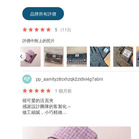
品牌所有評價
5
(113)
評價中附上的照片
pp_aamityz8cxhzqk2zidivi4g7abni
1 個月前
很可愛的活頁夾
感謝設計團隊的客製化～
做工細膩，小巧精緻
品質保證！