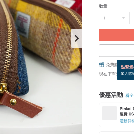
數量
免費贈送電子
點擊愛
現在下單預估 8/28
加入慾
優惠活動
看全部
Pinko
運費 US$
活動詳