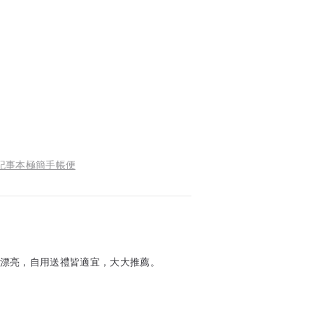
復古記事本極簡手帳便
，非常漂亮，自用送禮皆適宜，大大推薦。