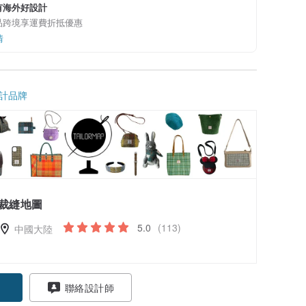
有海外好設計
品跨境享運費折抵優惠
情
計品牌
裁縫地圖
5.0
(113)
中國大陸
聯絡設計師