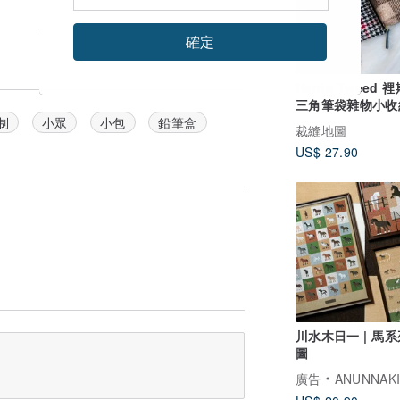
確定
Harris Tweed
三角筆袋雜物小收
大容量便攜文具袋
制
小眾
小包
鉛筆盒
裁縫地圖
US$ 27.90
川水木日一 | 馬系
圖
廣告
ANUNNAK