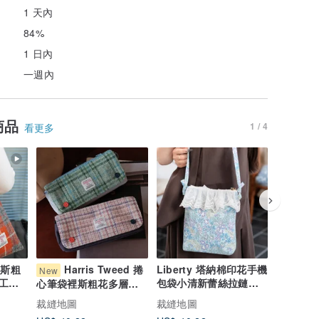
1 天內
84%
1 日內
一週內
商品
1 / 4
看更多
哈裡斯粗
Harris Tweed 捲
Liberty 塔納棉印花手機
Liber
New
工布
包袋小清新蕾絲拉鏈小
復古印花
心筆袋裡斯粗花多層文
肩
包女斜跨單肩豎款包
下包 通
具袋鉛筆盒便攜旅行收
裁縫地圖
裁縫地圖
裁縫地圖
納