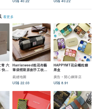
US$ 40.22
US$ 40.22
US$ 44.
似
看更多
文青 六
Harristweed粗花布藝
HAPPYMT花朵蠟粒糖
 快速
筆袋裡斯原創手工收納
果盒
大容量簡約文具袋
裁縫地圖
廣告
開心鋼筆店
US$ 22.03
US$ 8.91