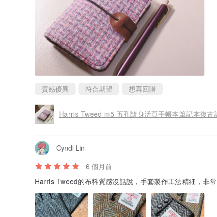
質感優異
符合期望
想再回購
Harris Tweed m5 五孔隨身活頁手帳本筆記本
Cyndi Lin
6 個月前
Harris Tweed的布料質感沒話說，手套製作工法精細