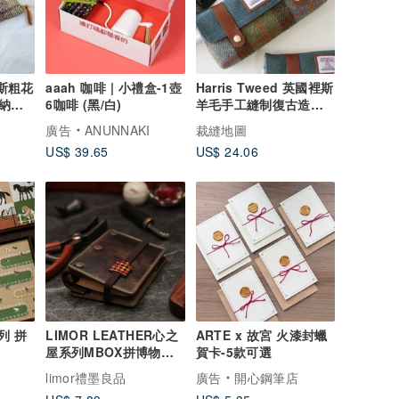
 裡斯粗花
aaah 咖啡 | 小禮盒-1壺
Harris Tweed 英國裡斯
納包
6咖啡 (黑/白)
羊毛手工縫制復古造型
筆袋收納袋文具包
廣告
ANUNNAKI
裁縫地圖
US$ 39.65
US$ 24.06
列 拼
LIMOR LEATHER心之
ARTE x 故宮 火漆封蠟
屋系列MBOX拼博物館
賀卡-5款可選
牛皮活頁記事本a8a7a6
I
limor禮墨良品
廣告
開心鋼筆店