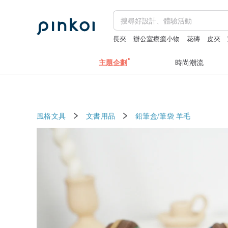
長夾
辦公室療癒小物
花磚
皮夾
主題企劃
時尚潮流
風格文具
文書用品
鉛筆盒/筆袋
羊毛