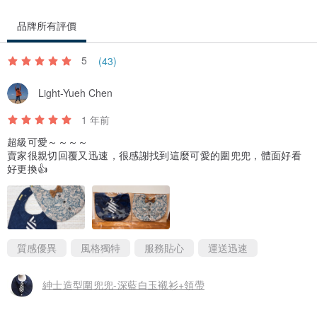
品牌所有評價
5
(43)
Light-Yueh Chen
1 年前
超級可愛～～～～
賣家很親切回覆又迅速，很感謝找到這麼可愛的圍兜兜，體面好看
好更換👍
質感優異
風格獨特
服務貼心
運送迅速
紳士造型圍兜兜-深藍白玉襯衫+領帶