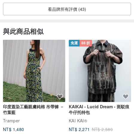
看品牌所有評價 (43)
與此商品相似
免運
88 折
印度蓋染工藝親膚純棉 吊帶褲 －
KAIKAI - Lucid Dream - 斑駁痕
竹葉藍
牛仔托特包
Tramper
KAI KAI®
NT$ 1,480
NT$ 2,271
NT$ 2,580