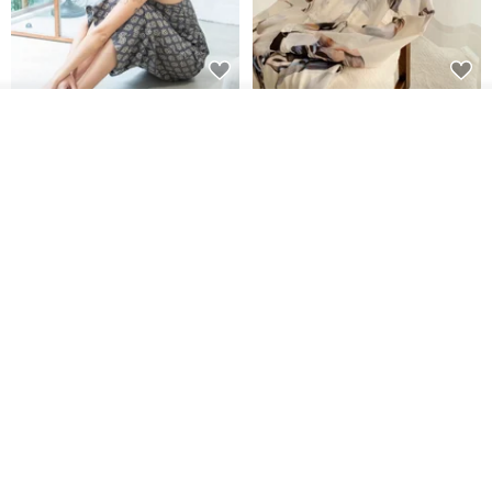
印度蓋染工藝純棉 吊帶褲 連身褲
暈染印花白洋裝 外罩衫 復古洋裝
我要訂製
- 雪花灰
加入收藏
了解品牌
Tramper
Noir by Phoenix
NT$ 1,480
NT$ 1,480
印度蓋染工藝純棉 長褲 －晚霞紅
【波麗印花】皇家鹿苑 澎澎熱氣
球 前短後長 鬆緊帶 長裙