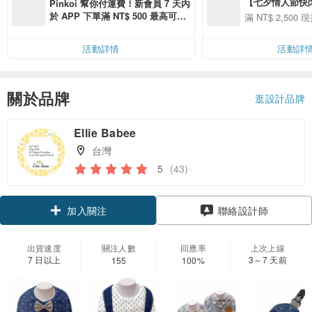
【七夕情人節快閃】8
Pinkoi 幫你付運費！新會員 7 天內
用 APP 購買任一
於 APP 下單滿 NT$ 500 最高可折
滿 NT$ 2,500 現
00 現折 NT$100
運費 NT$ 100
活動詳情
活動詳
關於品牌
逛設計品牌
Ellie Babee
台灣
5
(43)
加入關注
聯絡設計師
出貨速度
關注人數
回應率
上次上線
7 日以上
3～7 天前
155
100%