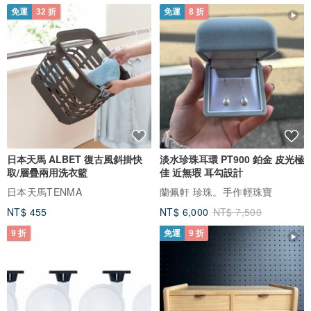
免運
32 折
免運
8 折
日本天馬 ALBET 復古風斜掛快
淡水珍珠耳環 PT900 鉑金 皮光極
取/層疊兩用洗衣籃
佳 近無瑕 耳勾設計
日本天馬TENMA
蘭佩軒 珍珠。手作輕珠寶
NT$ 455
NT$ 6,000
NT$ 7,500
9 折
免運
9 折