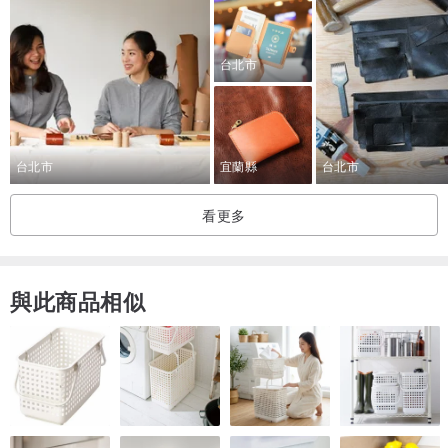
【皮革課程特色】
台北市
·嚴選義大利進口植鞣革頭層牛皮製作，是皮革中的精品。
·植鞣革獨特「養皮」樂趣，會隨時間使用，皮色越深沉溫潤有光澤。
·皮革課程提供所有皮件專業工具使用。
·皮革顏色可挑選，也可以兩色混搭，可以現場自由搭配。
台北市
宜蘭縣
台北市
·客製化打印英文字、圖案。
·精品禮物盒/袋包裝。
看更多
·一人即可以預約皮件課程。
·同行好友可以選擇不同課程，可依各別課程教學並同時上課。
·專業老師全程個別教學，初學者也可以進行的手作課程。
與此商品相似
·舒適環境，交通便利，靠近捷運站。
★☆★早鳥預約優惠★☆★
東千里革製間教學以來，始終堅持皮革課程內容及皮件課程品質，採
由小班個別皮革教學。為了舒服的課程環境，我們將給予給提早預約