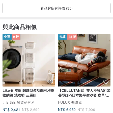
看品牌所有評價 (35)
與此商品相似
免運
9 折
免運
88 折
Like-it 窄款 隙縫型多功能可堆疊
【CELLUTANE】雙人沙發A01加
收納籃 洗衣籃 三層組
長型(2P)日本製平價沙發 皮革/燈
芯絨
this-this 雜貨研究所
FULUX 弗洛克
NT$ 2,421
NT$ 2,690
NT$ 6,952
NT$ 7,900