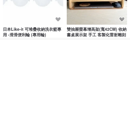
日本Like-it 可堆疊收納洗衣籃專
雙抽屜螢幕增高架(寬42CM) 收納
用 -滑滑便利輪 (專用輪)
書桌展示架 手工 客製化雷射雕刻
this-this 雜貨研究所
Pinocchio’s cabin
看其他商品
NT$ 234
NT$ 260
NT$ 3,026
NT$ 3,362
了解品牌
免運
68 折
日本squ+ SUN&WASSER可層疊
工業風_植物雙層展示層架/塊根/
置物洗衣籃-2入-多色可選
多肉植物/鐵網**歡迎客製**