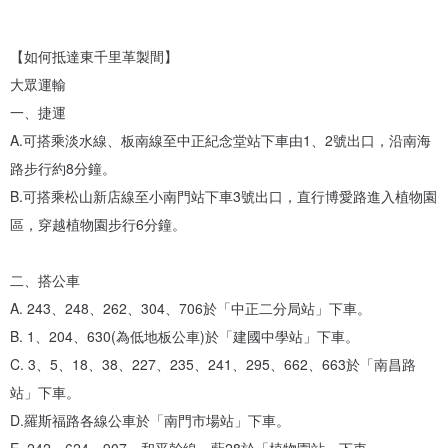
·現場座位有限，建議先提早預約喔!
【團體預約】
【如何抵達東千里革製間】
·東千里革製間有多年團體課程教學經驗，提供企業、社團、學生團體
大眾運輸
服務，可預約外出上課，多人另有優惠。
一、捷運
·團體課程預約請直接聯絡站內信詢問報名。
A.可搭乘淡水線、板南線至中正紀念堂站下車由1、2號出口，沿南海
路步行約8分鐘。
【此專業課程頁面包含以下課程】
B.可搭乘松山新店線至小南門站下車3號出口，直行博愛路進入植物園
/此款皮件兩小時內體驗課程請至以下頁面下單：
區，穿越植物園步行6分鐘。
www.pinkoi.com/product/4ybh3QhT
二、搭公車
●染色課程：
A. 243、248、262、304、706於「中正二分局站」下車。
B. 1、204、630(為低地板公車)於「建國中學站」下車。
C. 3、5、18、38、227、235、241、295、662、663於「南昌路
照片範本中皮色為手染上色，因此有許多漸變變化，如果您愛手工染
站」下車。
色的質感，想要做出不同於其他單一色澤皮料的感覺，也可以選擇此
D.羅斯福路各線公車於「南門市場站」下車。
課程。可染皮色教程含單色、漸變、星空......等，可依學生自己配