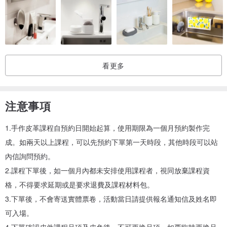
的朋友們，不同程度的早鳥優惠喔!
/一般報名/ 一週前預約並完成付款，課程原價計。
/早鳥優惠/ 兩週前預約並完成付款，享課程95折。
/超級早鳥/ 一個月前預約並完成付款，享課程9折。
看更多
早鳥優惠注意事項：
注意事項
1.早鳥優惠限直接與東千里革製間聯絡報名，確認完成發放當日優惠
卷，如課程有其他優惠不可以合併使用。
1.手作皮革課程自預約日開始起算，使用期限為一個月預約製作完
2.課程優惠報名課程者，報名後若需修改日期一周前提出可以往後延
成。如兩天以上課程，可以先預約下單第一天時段，其他時段可以站
乙次，如未在期限內提出，日後延後上課，將回復原價計算並補足優
內信詢問預約。
惠差價。
2.課程下單後，如一個月內都未安排使用課程者，視同放棄課程資
3.為保持皮革課程之皮料品質，報名完成後才會準備材料包，為訂製
格，不得要求延期或是要求退費及課程材料包。
商品，以不適用消費者保護法第十九條七日猶豫期間規定，付款後即
3.下單後，不會寄送實體票卷，活動當日請提供報名通知信及姓名即
排入製程，不接受中途解約喔!
可入場。