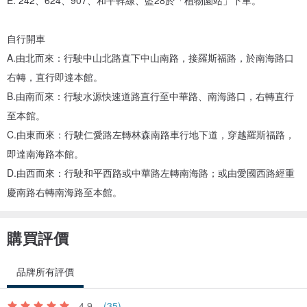
E. 242、624、907、和平幹線、藍28於「植物園站」下車。
色，可至頁面查看基本手工染色系參考。
網址連結：
www.pinkoi.com/product/HyjTNuWc
自行開車
A.由北而來：行駛中山北路直下中山南路，接羅斯福路，於南海路口
●特色皮料選用，磨邊磨底教學：
右轉，直行即達本館。
B.由南而來：行駛水源快速道路直行至中華路、南海路口，右轉直行
至本館。
採用歐洲、義大利頂級植鞣牛皮，但天然牛皮每張不盡相同，依現場
C.由東而來：行駛仁愛路左轉林森南路車行地下道，穿越羅斯福路，
已染色之現成顏色為主。
即達南海路本館。
可先至「嚴選特色皮革」頁面查看這皮料特性及介紹。
D.由西而來：行駛和平西路或中華路左轉南海路；或由愛國西路經重
網址連結：
www.pinkoi.com/product/T3fueWND
慶南路右轉南海路至本館。
購買評價
品牌所有評價
4.9
(35)