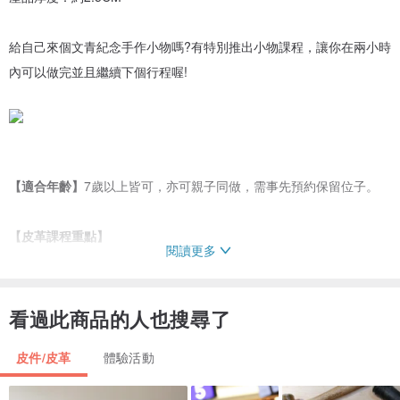
給自己來個文青紀念手作小物嗎?有特別推出小物課程，讓你在兩小時
內可以做完並且繼續下個行程喔!
【適合年齡】
7歲以上皆可，亦可親子同做，需事先預約保留位子。
【皮革課程重點】
閱讀更多
·皮革種類介紹。
·皮面處理教學。
·皮背、皮側處理劑研磨教學。
看過此商品的人也搜尋了
·皮件打斬(洞)工具教學。
皮件/皮革
體驗活動
·打印紀念英文字體字模教學。
·皮件保養教學。