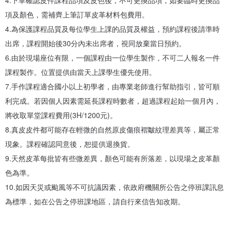
4.下單確認皮件課程品項及皮色後，不可更換品項，如要臨時更換品
項及顏色，需補齊上筆訂單皮革材料包費用。
4.為保護課程品質及每位學生上課的品質及權益，預約課程後請準時
【課程預約說明】
出席，課程開始後30分內未出席者，視同放棄當日預約。
·下單後請訊息告知東千里革製間以下資訊：
6.由於現場座位有限，一個課程由一位學生製作，不可二人報名一件
/姓名：
課程製作。位置提供由當天上課學生優先使用。
/連絡電話：
7.手作課程適合國小以上初學者，由專業老師進行幫助指引，皆可順
/皮革顏色：
利完成。若因個人因素需延長課程時數者，超過課程起始一個月內，
/預約日期：
將收取單堂課程費用(3H/1200元)。
/預約時段：早上時段 9：30-12:30；下午時段 13：00-17：00。
8.真皮皮件都可能存在輕微的自然原皮傷痕褶皺紋理差異等，屬正常
/東千里革製間收到訊息後，會協助安排預約，亦可以下單前先確認預
現象。課程確認同意後，恕提供退換貨。
約細節。
9.天然皮革每批皆有些微差異，顏色可能有所落差，以現場之皮革顏
色為準。
·東千里革製間每月皆會公告開課皮革課程時段/地點，請至日期選項中
10.如因天災或颱風等不可抗議因素，依政府機關所公告之停班課訊息
選填。
為標準，如在公告之停班課地區，請自行來信告知改期。
(如果該時段預約額滿，請更改其他時間，可以事先詢問。)