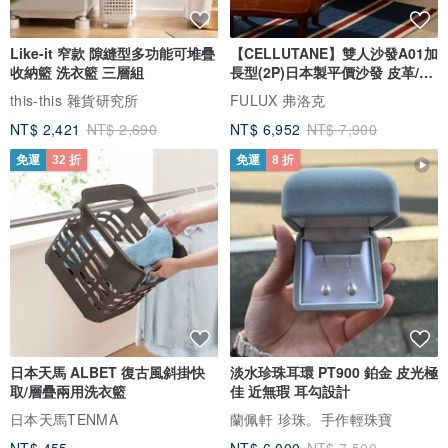
Like-it 窄款 隙縫型多功能可堆疊
【CELLUTANE】雙人沙發A01加
收納籃 洗衣籃 三層組
長型(2P)日本製平價沙發 皮革/燈
芯絨
this-this 雜貨研究所
FULUX 弗洛克
NT$ 2,421
NT$ 2,690
NT$ 6,952
NT$ 7,900
免運
32 折
免運
8 折
日本天馬 ALBET 復古風斜掛快
淡水珍珠耳環 PT900 鉑金 皮光極
取/層疊兩用洗衣籃
佳 近無瑕 耳勾設計
日本天馬TENMA
蘭佩軒 珍珠。手作輕珠寶
NT$ 455
NT$ 6,000
NT$ 7,500