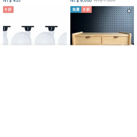
9 折
免運
9 折
我要排隊
了解品牌
日本Like-it 可堆疊收納洗衣籃專
雙抽屜螢幕增高架(寬42CM) 收納
用 -滑滑便利輪 (專用輪)
書桌展示架 手工 客製化雷射雕刻
this-this 雜貨研究所
Pinocchio’s cabin
NT$ 234
NT$ 260
NT$ 3,026
NT$ 3,362
免運
68 折