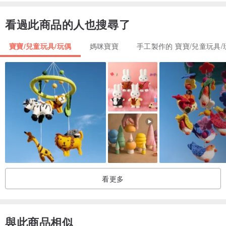
將進入 NRFB 狀態！
看過此商品的人也搜尋了
來自無菸無寵物工作室。
寶寶/兒童玩具/玩偶
媽咪寶寶
手工製作的 寶寶/兒童玩具/
這種時裝可以縫製不同體型的娃娃，如 PashaPasha、PashaPasha
Mini、Tonner Tyler 和 Deja Vu、Avantguards、Sybarites、Tender
Creation、Poppy Parker、Tulabelle、Barbie、Momoko、Blythe 和
其他娃娃。
若有興趣請聯繫本人。
如有任何問題，請隨時提問。
我在全球範圍內發貨。我確實結合運輸。
看更多
謝謝！
與此商品相似