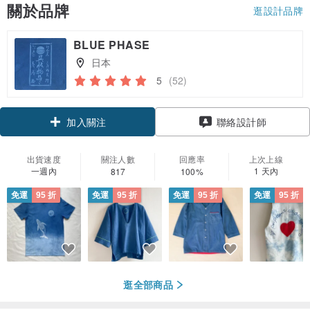
關於品牌
逛設計品牌
BLUE PHASE
日本
5
(52)
領優惠券
聯絡設計師
加入關注
出貨速度
關注人數
回應率
上次上線
一週內
1 天內
817
100%
免運
95 折
免運
95 折
免運
95 折
免運
95 折
逛全部商品