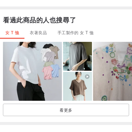
Men's M
52
70
20
Men's L
55
74
22
看過此商品的人也搜尋了
Men's XL
58
78
24
女 T 恤
衣著良品
手工製作的 女 T 恤
HA“B”B“Y SET
1. Bluephase Burger TEE
2.吃豐富的TENUGUI
3. Bluephase漢堡紙袋
~Bonappétit~
T卹，胸前有一個“B”標誌
毛巾吃得很豐富
我染了一個圖案。
看更多
“紡織染色Katazuri-一些”
這是一種將圖案固定在織物上並使用刷子擦入並染色染料的方法