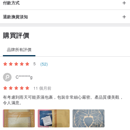
任。
付款方式
退款換貨須知
☆因為一個一個地染色所以照片的色調和真實的東西稍微不同。
請理解為手工製作的單點事物。
購買評價
☆做顏色停止的處理，
由於污漬的特性，發生變色或顏色轉移。
品牌所有評價
洗滌時，請手洗。
請單獨清洗，以避免染料轉移到其他衣服。
5
(52)
☆請注意整體染色條件可能不均勻。
☆標記尺寸和實際尺寸可能會導致1至2厘米的誤差。
C********g
☆為方便起見，我們不接受退貨。
11 個月前
有考慮到雨天可能弄濕包裹，包裝非常細心嚴密。產品質優美觀，
令人滿意。