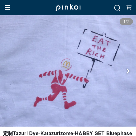
1/7
定制Tazuri Dye-Katazurizome-HABBY SET Bluephase