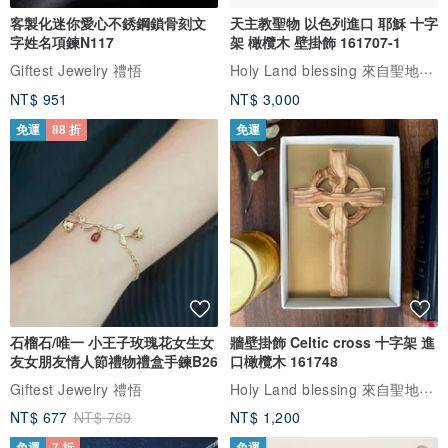
客製化迷你愛心不銹鋼鎖骨刻文
天主教聖物 以色列進口 耶穌 十字
字姓名項鍊N117
架 橄欖木 壁掛飾 161707-1
Holy Land blessing 來自聖地的祝福
Giftest Jewelry 禮悟
NT$ 951
NT$ 3,000
免運
88 折
免運
石榴石/唯一 小王子玫瑰花女生女
牆壁掛飾 Celtic cross 十字架 進
友女朋友情人節禮物禮盒手鍊B26
口橄欖木 161748
Holy Land blessing 來自聖地的祝福
Giftest Jewelry 禮悟
NT$ 677
NT$ 769
NT$ 1,200