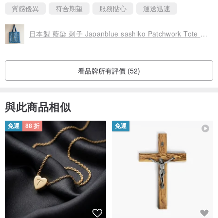
質感優異
符合期望
服務貼心
運送迅速
日本製 藍染 刺子 Japanblue sashiko Patchwork Tote BAG 柔軟亞麻與棉質托特包 再造設計
看品牌所有評價 (52)
與此商品相似
免運
88 折
免運