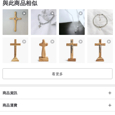
與此商品相似
江戶沙丁魚和模具yuzen使用的染色技術
TEE
身體/棉花5.6盎司（變得更厚更堅硬）
材質/ 100％棉
尺碼/女士L，男士SML XL
TENUGUI
材質/ 100％棉
尺寸/ 35 x 42至47厘米
我會在收到訂單後染色。
看更多
運輸前最多可能需要3週時間。
商品資訊
對於退回或交付後的交付，我們只會回應明顯的缺陷（例如那些與您
訂購的缺陷不同的缺陷）。
商品運費
請注意，我們對交付期間發生的事故中的丟失或損壞不承擔任何責