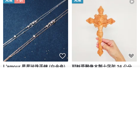
免運
7 折
免運
L'amour 星星珍珠手鏈 (白金色)
耶穌受難像木製十字架 24 公分
高，雕刻木製十字架，耶穌受難
看其他商品
像天主教十字架
ARLOS
AndyCarver
了解品牌
NT$ 4,641
NT$ 6,630
NT$ 1,560
免運
7 折