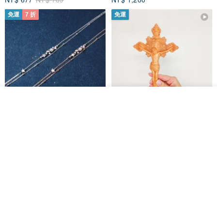
免運
7 折
免運
看其他商品
了解品牌
L'amour 星星珍珠手鏈 (白金色)
耶穌受難像木製十字架 24 公分
高，雕刻木製十字架，耶穌受難
像天主教十字架
ARLOS
AndyCarver
NT$ 4,641
NT$ 6,630
NT$ 1,560
免運
7 折