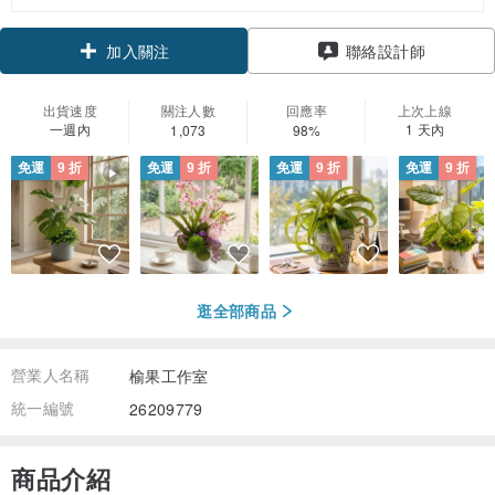
領優惠券
聯絡設計師
加入關注
出貨速度
關注人數
回應率
上次上線
一週內
1 天內
1,073
98%
免運
9 折
免運
9 折
免運
9 折
免運
9 折
逛全部商品
營業人名稱
榆果工作室
統一編號
26209779
商品介紹