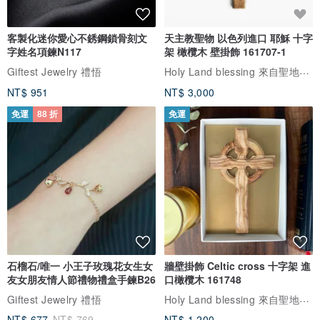
客製化迷你愛心不銹鋼鎖骨刻文
天主教聖物 以色列進口 耶穌 十字
字姓名項鍊N117
架 橄欖木 壁掛飾 161707-1
Holy Land blessing 來自聖地的祝福
Giftest Jewelry 禮悟
NT$ 951
NT$ 3,000
免運
88 折
免運
石榴石/唯一 小王子玫瑰花女生女
牆壁掛飾 Celtic cross 十字架 進
友女朋友情人節禮物禮盒手鍊B26
口橄欖木 161748
Holy Land blessing 來自聖地的祝福
Giftest Jewelry 禮悟
NT$ 677
NT$ 769
NT$ 1,200