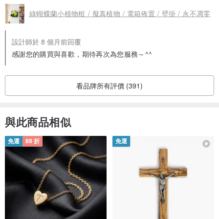
綠蝴蝶蘭小植物框 / 擬真植物 / 電箱佈置 / 壁掛 / 永不凋零
設計師於 8 個月前回覆
感謝您的購買與喜歡，期待再次為您服務～^^
看品牌所有評價 (391)
與此商品相似
免運
88 折
免運