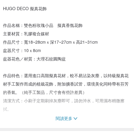
HUGO DECO 擬真花飾
作品名稱：雙色粉玫瑰小品 擬真香氛花飾
主要材質：乳膠複合媒材
作品尺寸：寬18~28cmｘ深17~27cmｘ高21~31cm
盆器尺寸：10ｘ8cm
盆器花色／材質：大理石紋圓陶盆
作品特色：選用進口高階擬真花材，較不易沾染灰塵，以特級擬真花
材手工製作而成的植栽花飾，附加擴香試管，環境美化同時帶有芬芳
的香氣。（純手工製品，尺寸會有些許差異）
清潔方式：小刷子定期刷掉灰塵即可，請勿沖水，可用濕布稍微擦
拭。
閱讀更多
＊＊每個作品皆為設計師純手工製作，照片有些微差異皆為正常，都
很漂亮喔～＊＊