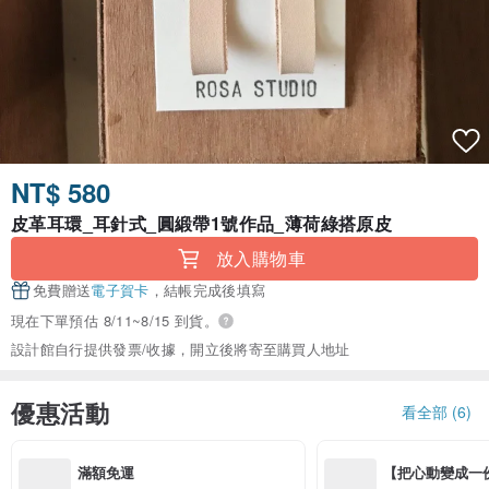
NT$ 580
皮革耳環_耳針式_圓緞帶1號作品_薄荷綠搭原皮
放入購物車
免費贈送
電子賀卡
，結帳完成後填寫
現在下單預估 8/11~8/15 到貨。
設計館自行提供發票/收據，開立後將寄至購買人地址
優惠活動
看全部 (6)
滿額免運
【把心動變成一份禮物