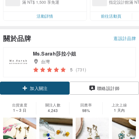
精選品牌全館滿 NT
滿 NT$ 1,500 享免運
指定設計館滿 NT$
活動詳情
前往活動頁
關於品牌
逛設計品牌
Ms.Sarah莎拉小姐
台灣
5
(731)
領優惠券
聯絡設計師
加入關注
出貨速度
關注人數
回應率
上次上線
1～3 日
1 天內
4,243
98%