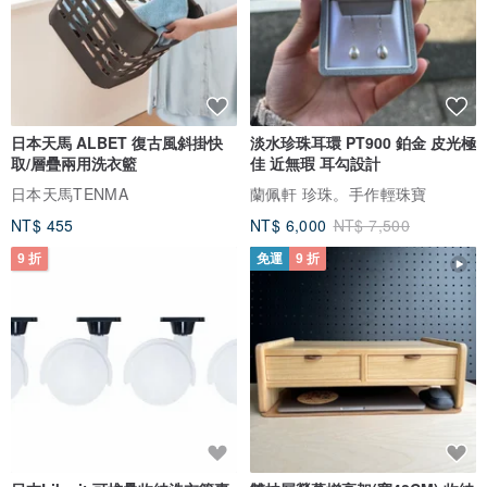
日本天馬 ALBET 復古風斜掛快
淡水珍珠耳環 PT900 鉑金 皮光極
取/層疊兩用洗衣籃
佳 近無瑕 耳勾設計
日本天馬TENMA
蘭佩軒 珍珠。手作輕珠寶
NT$ 455
NT$ 6,000
NT$ 7,500
9 折
免運
9 折