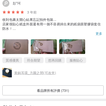
彭*珂
3 年前
收到包裹太開心結果忘記拍外包裝...
店家很貼心紙盒外面還有用一個不容易掉出來的紙袋跟塑膠袋套住
防水！
因為要送人的所以就沒有拍戴起來的畫面~~~
更多
真的很百搭，方圓之間那個雖然小一點點，卻又有知性的感覺。
質感優異
符合期望
想再回購
服務貼心
黃銅耳環_方圓之間(可改夾)
看品牌所有評價 (731)