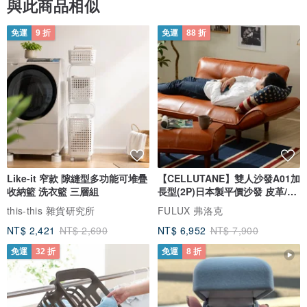
與此商品相似
免運
9 折
免運
88 折
Like-it 窄款 隙縫型多功能可堆疊
【CELLUTANE】雙人沙發A01加
收納籃 洗衣籃 三層組
長型(2P)日本製平價沙發 皮革/燈
芯絨
this-this 雜貨研究所
FULUX 弗洛克
NT$ 2,421
NT$ 2,690
NT$ 6,952
NT$ 7,900
免運
32 折
免運
8 折