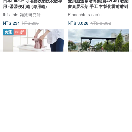
日本Like-it 可堆疊收納洗衣籃專
雙抽屜螢幕增高架(寬42CM) 收納
用 -滑滑便利輪 (專用輪)
書桌展示架 手工 客製化雷射雕刻
this-this 雜貨研究所
Pinocchio’s cabin
NT$ 234
NT$ 260
NT$ 3,026
NT$ 3,362
免運
68 折
放入購物車
加入收藏
了解品牌
日本squ+ SUN&WASSER可層疊
工業風_植物雙層展示層架/塊根/
置物洗衣籃-2入-多色可選
多肉植物/鐵網**歡迎客製**
日本squ+
銳龍工藝設計
NT$ 1,898
NT$ 2,790
NT$ 18,800
免運