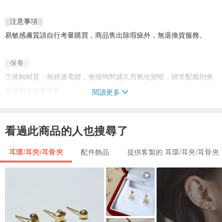
░注意事項░
易敏感膚質請自行考量購買，商品售出除瑕疵外，無退換貨服務。
░保養░
①黃銅材質：無經過電鍍，會隨時間越久而氧化變暗，經常配戴則會
呈現復古的黃霧色。
閱讀更多
②電鍍材質：商品隨時間越久而氧化變暗為正常現象。
③玻璃、陶瓷材質：避免掉落、碰撞擠壓。
看過此商品的人也搜尋了
④皮革材質：使用歐洲進口植物鞣革，皮革會隨時間而加深色澤。
⑤飾品氧化時可使用拭銀布擦拭保持光亮，不佩戴時建議收到夾鏈袋
耳環/耳夾/耳骨夾
配件飾品
提供客製的 耳環/耳夾/耳骨夾
內保存延長壽命。
⑥洗澡、游泳、泡溫泉或接觸任何化學物質、化妝保養品時都建議將
飾品取下。