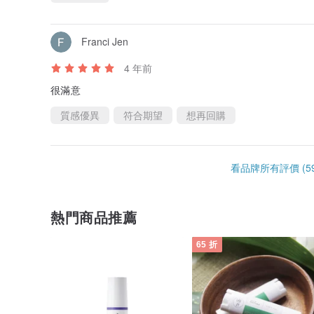
Franci Jen
4 年前
很滿意
質感優異
符合期望
想再回購
看品牌所有評價 (59
熱門商品推薦
65 折