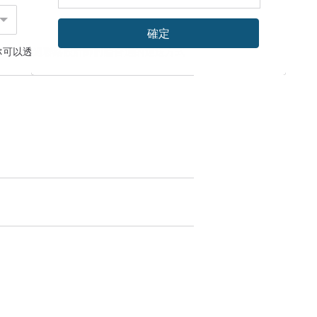
確定
你可以透過
聯絡設計師
討論合適的運送方式