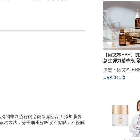
【因艾希ERH】雙
新生彈力精華液 
紋 零毛孔 淡化細
廣告
因艾希 ER
US$ 39.20
媽媽間非常流行的必備保濕聖品！添加燕麥
溫蒸汽製法，分子細小好吸收不黏膩，不僅臉