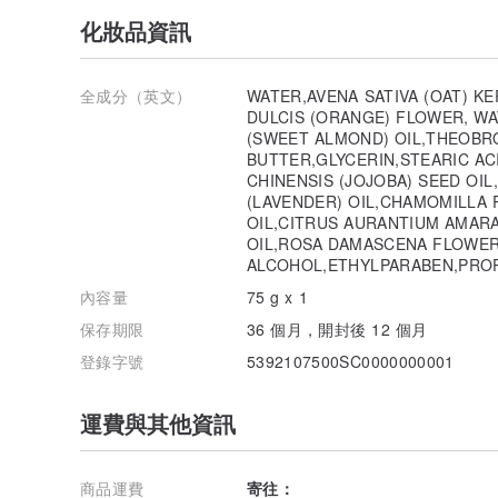
化妝品資訊
全成分（英文）
WATER,AVENA SATIVA (OAT) K
DULCIS (ORANGE) FLOWER, W
(SWEET ALMOND) OIL,THEOBR
BUTTER,GLYCERIN,STEARIC A
CHINENSIS (JOJOBA) SEED OI
(LAVENDER) OIL,CHAMOMILLA 
OIL,CITRUS AURANTIUM AMAR
OIL,ROSA DAMASCENA FLOWER
ALCOHOL,ETHYLPARABEN,PRO
內容量
75 g x 1
保存期限
36 個月，開封後 12 個月
登錄字號
5392107500SC0000000001
運費與其他資訊
商品運費
寄往：