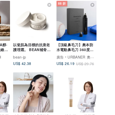
88 折
A醇‧
以瓷肌為目標的抗衰老
【頂級鼻毛刀】奧本防
緊緻撫
護理霜。 BEAN補骨脂
水電動鼻毛刀 360度水
紋
酚陶瓷霜 30g
洗 父親節禮物
H
bean-jp
廣告
URBANER 奧本電剪
US$ 42.38
US$ 26.19
US$ 29.76