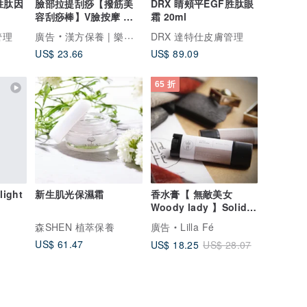
胜肽因
臉部拉提刮痧【撥筋美
DRX 睛頰平EGF胜肽眼
容刮痧棒】V臉按摩 撥
霜 20ml
筋拉提 開穴刮痧
管理
廣告
漢方保養 | 樂木集 LOMOJI
DRX 達特仕皮膚管理
US$ 23.66
US$ 89.09
65 折
ight
新生肌光保濕霜
香水膏【 無敵美女
Woody lady 】Solid
perfume
森SHEN 植萃保養
廣告
Lilla Fé
US$ 61.47
US$ 18.25
US$ 28.07