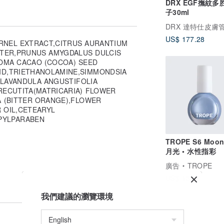
DRX EGF撫紋多
子30ml
DRX 達特仕皮膚
US$ 177.28
ERNEL EXTRACT,CITRUS AURANTIUM
ATER,PRUNUS AMYGDALUS DULCIS
OMA CACAO (COCOA) SEED
CID,TRIETHANOLAMINE,SIMMONDSIA
L,LAVANDULA ANGUSTIFOLIA
RECUTITA(MATRICARIA) FLOWER
A (BITTER ORANGE),FLOWER
 OIL,CETEARYL
PYLPARABEN
TROPE S6 Moonl
月光 • 水性指彩
廣告
TROPE
US$ 13.37
我們建議的瀏覽環境