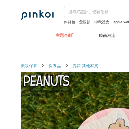
斜背包
父親節
中秋禮盒
apple w
主題企劃
時尚潮流
美妝保養
保養品
乳霜
其他材質