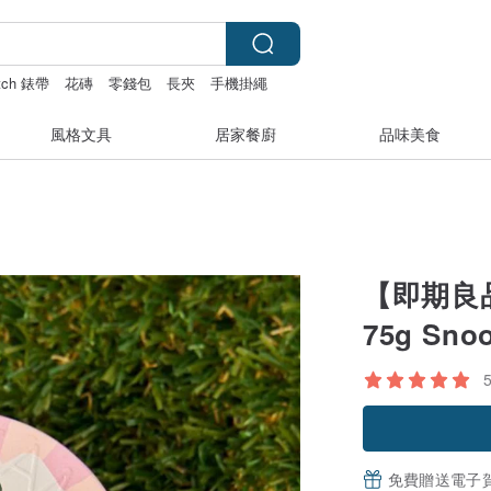
atch 錶帶
花磚
零錢包
長夾
手機掛繩
風格文具
居家餐廚
品味美食
【即期良品
75g Sno
免費贈送電子