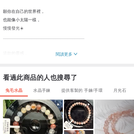
願你在自己的世界裡，
也能像小太陽一樣，
慢慢發光☀️
__________________________________
這款的靈感，
閱讀更多
來自「世界其實充滿愛」的想法。
看過此商品的人也搜尋了
有時候我們會因為受傷、
因為現實，
兔毛水晶
水晶手鍊
提供客製的 手鍊/手環
月光石
慢慢忘記溫柔的存在。
但其實，
愛一直都在宇宙裡流動著。