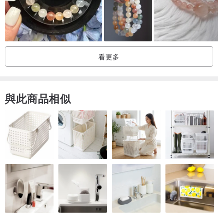
這次以粉色星球為發想，
用橙月光石、白兔毛、粉晶與巴西黃水晶，
組合出柔和而溫暖的色調。
看更多
希望它能陪伴你，
慢慢感受世界的溫柔，
也重新相信自己本身就值得被愛 ♡
與此商品相似
__________________________________
📏｜尺寸與訂製｜
。請依照「實際手圍」選取尺寸
。手圍測量方式:
以布尺繞手腕最細處一圈
貼合測量即可（不需預留鬆度 )
我們會依設計比例調整至舒適配戴尺寸
。不同手圍尺寸: