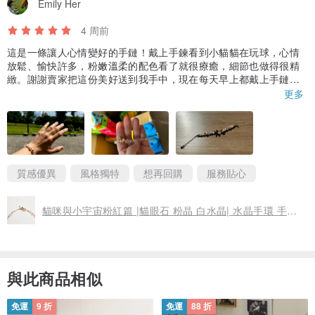
Emily Her
希望你收到的，
4 周前
不只是飾品，
這是一條讓人心情變好的手鏈！戴上手鍊看到小貓貓在玩球，心情
而是一份安靜而溫柔的陪伴
放鬆、愉快許多，粉嫩溫柔的配色看了就很療癒，細節也做得很精
緻。謝謝賣家把這份美好送到我手中，現在每天早上都戴上手鏈帶
著好心情去上班！
更多
如有任何問題，都歡迎與我們聊聊
__________________________________
⚠️｜注意事項｜
質感優異
風格獨特
想再回購
服務貼心
。天然水晶
每顆皆為自然形成，
貓咪與小宇宙粉紅篇 |貓眼石 粉晶 白水晶| 水晶手環 手鍊客製
內含冰裂、雲霧、礦紋皆屬正常現象
。 手工製作
與此商品相似
每條手環會有些微差異，
但整體風格會保持一致
免運
9 折
免運
88 折