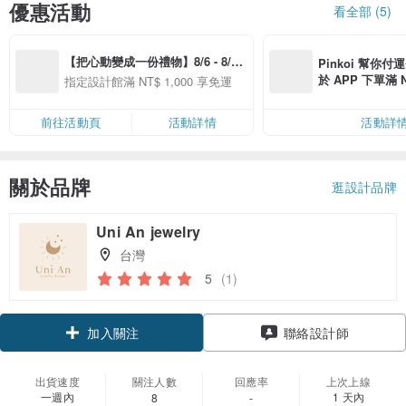
優惠活動
看全部 (5)
【把心動變成一份禮物】8/6 - 8/20 
Pinkoi 幫你付
精選品牌全館滿 NT$1,000 免運
於 APP 下單滿 
指定設計館滿 NT$ 1,000 享免運
運費 NT$ 100
前往活動頁
活動詳情
活動詳
關於品牌
逛設計品牌
Uni An jewelry
台灣
5
(1)
領優惠券
聯絡設計師
加入關注
出貨速度
關注人數
回應率
上次上線
一週內
1 天內
8
-