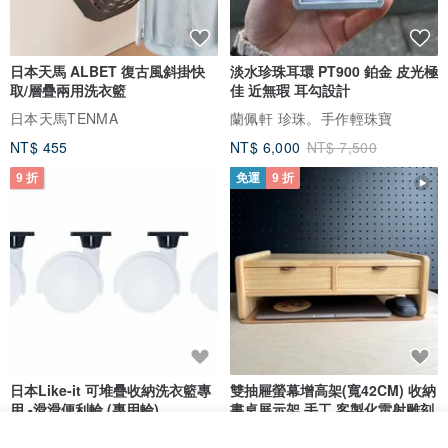
🤍
Uni An
日本天馬 ALBET 復古風斜掛快
淡水珍珠耳環 PT900 鉑金 皮光極
取/層疊兩用洗衣籃
佳 近無瑕 耳勾設計
The universe supports you.✨
日本天馬TENMA
蘭佩軒 珍珠。手作輕珠寶
NT$ 455
NT$ 6,000
NT$ 7,500
🔍歡迎追蹤我們的ig: unian.jewelry
9 折
免運
9 折
日本Like-it 可堆疊收納洗衣籃專
雙抽屜螢幕增高架(寬42CM) 收納
用 -滑滑便利輪 (專用輪)
書桌展示架 手工 客製化雷射雕刻
this-this 雜貨研究所
Pinocchio’s cabin
我要訂製