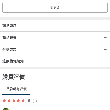
水晶與配件排列會略有調整
看更多
（圖片為約15cm手圍示意）
__________________________________
商品資訊
🤍｜關於商品｜
純手工製作，採接單方式完成
商品運費
約3–5個工作天出貨，完成後會盡快為您寄出
付款方式
感謝您的耐心等待 🤍
退款換貨須知
每顆水晶都有屬於自己的紋理，
那些細微的痕跡，
購買評價
都是時光留下的印記，
也讓每一件作品都獨一無二
品牌所有評價
每一條手環，皆為手工設計與製作
5
(1)
在挑選與排列之間，慢慢找到剛剛好的平衡