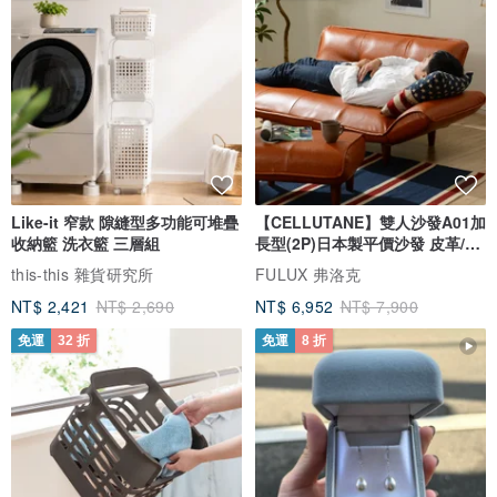
。 金屬配件為銅鍍14K金
日常配戴可維持良好光澤，
建議避免碰水與長時間接觸汗水，
能延長飾品的美好狀態
。配件保養
Like-it 窄款 隙縫型多功能可堆疊
【CELLUTANE】雙人沙發A01加
金屬配件接觸空氣或汗水氧化屬正常現象，
收納籃 洗衣籃 三層組
長型(2P)日本製平價沙發 皮革/燈
建議避免長時間碰水與化學物質。
芯絨
this-this 雜貨研究所
FULUX 弗洛克
不配戴時可收納於飾品袋中。
NT$ 2,421
NT$ 2,690
NT$ 6,952
NT$ 7,900
__________________________________
免運
32 折
免運
8 折
🔧｜售後服務｜
如有維修需求
歡迎私訊與我們聯繫