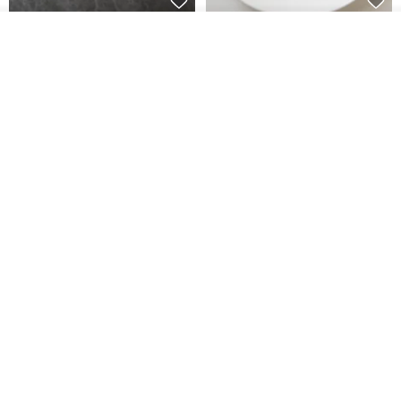
藤花 煌 耳環・耳夾
【繁花計畫】- 清冰
我要排隊
加入收藏
了解品牌
Dip art -nachugo-
紅花 hunghua
NT$ 2,125
NT$ 720
93 折
台北市
晶透紫藤花 垂墜樹脂/耳夾可
【療育時光】DIY製作2副
體驗
專屬UV膠乾燥花樹脂耳環 台北體
驗課程
KL珂蘿花設計
JYC.accessories
NT$ 1,292
NT$ 1,380
NT$ 1,150