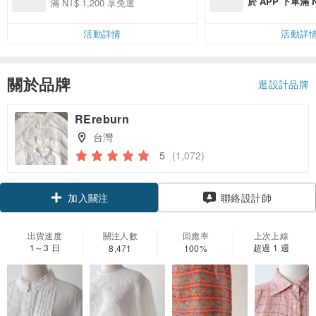
於 APP 下單滿 
滿 NT$ 1,200 享免運
運費 NT$ 100
活動詳情
活動詳
關於品牌
逛設計品牌
REreburn
台灣
5
(1,072)
領優惠券
聯絡設計師
加入關注
出貨速度
關注人數
回應率
上次上線
1～3 日
超過 1 週
8,471
100%