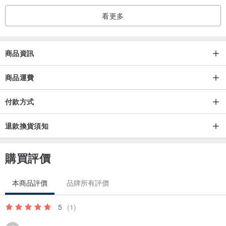
。古著商品每款都只有一件，找到相同款式的機率非常小，所以售出
看更多
後無法追加。
。在買古著前請先了解古著並不是全新的商品，可能有些微汙漬、起
商品資訊
毛球、缺扣等不影響穿著的瑕疵現象。所以請務必釐清古著的定義後
再決定是否要購買。
商品運費
付款方式
退款換貨須知
購買評價
本商品評價
品牌所有評價
5
(1)