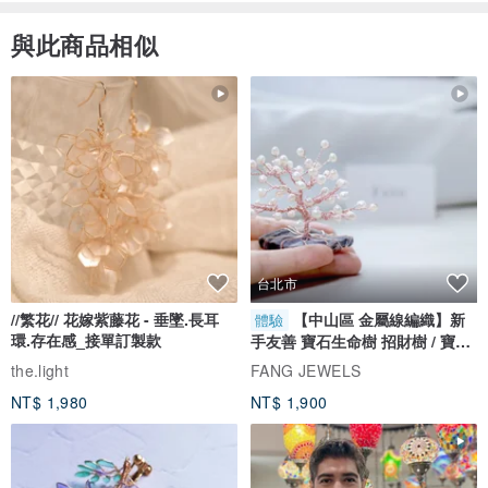
與此商品相似
台北市
//繁花// 花嫁紫藤花 - 垂墜.長耳
【中山區 金屬線編織】新
體驗
環.存在感_接單訂製款
手友善 寶石生命樹 招財樹 / 寶石
自選
the.light
FANG JEWELS
NT$ 1,980
NT$ 1,900