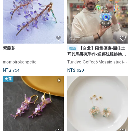
台北市
紫藤花
【台北】限量優惠-圖佳土
體驗
耳其馬賽克手作-送傳統服飾換裝
體驗
Turkiye Coffee&Mosaic studio土耳其咖啡與馬賽克燈工作坊
momoirokonpeito
NT$ 754
NT$ 920
免運