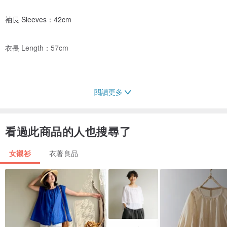
袖長 Sleeves：42cm
衣長 Length：57cm
閱讀更多
【材質】日本製-細緻聚脂纖維
看過此商品的人也搜尋了
【人台尺寸】Ｍ
女襯衫
衣著良品
【注意事項】
。網購難免因為每個人的螢幕&家中燈光不同而有些微色差，顏色以