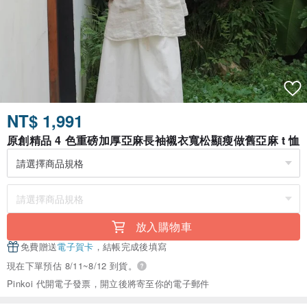
NT$ 1,991
原創精品 4 色重磅加厚亞麻長袖襯衣寬松顯瘦做舊亞麻 t 恤
放入購物車
免費贈送
電子賀卡
，結帳完成後填寫
現在下單預估 8/11~8/12 到貨。
Pinkoi 代開電子發票，開立後將寄至你的電子郵件