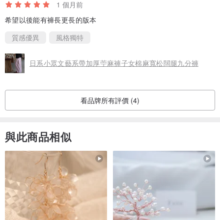
1 個月前
希望以後能有褲長更長的版本
質感優異
風格獨特
日系小眾文藝系帶加厚苧麻褲子女棉麻寬松闊腿九分褲
看品牌所有評價 (4)
與此商品相似