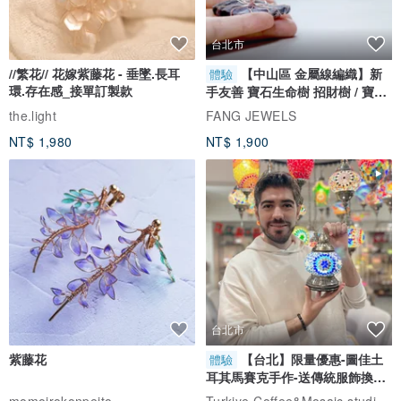
台北市
//繁花// 花嫁紫藤花 - 垂墜.長耳
【中山區 金屬線編織】新
體驗
環.存在感_接單訂製款
手友善 寶石生命樹 招財樹 / 寶石
自選
the.light
FANG JEWELS
NT$ 1,980
NT$ 1,900
台北市
紫藤花
【台北】限量優惠-圖佳土
體驗
耳其馬賽克手作-送傳統服飾換裝
體驗
Turkiye Coffee&Mosaic studio土耳其咖啡與馬賽克燈工作坊
momoirokonpeito