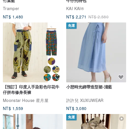
竹葉藍
牛仔托特包
Tramper
KAI KAI®
NT$ 1,480
NT$ 2,271
NT$ 2,580
免運
【預訂】印度人手染彩色印花牛
小憩時光綁帶造型裙-淺藍
仔拼布修身長褲
Moonstar House 星月屋
許許兒 XUXUWEAR
NT$ 1,559
NT$ 3,080
免運