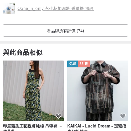
Oone_n_only 永生花加濕器 香薰機 擺設
看品牌所有評價 (74)
與此商品相似
免運
88 折
印度蓋染工藝親膚純棉 吊帶褲 －
KAIKAI - Lucid Dream - 斑駁痕