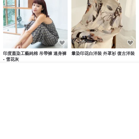
印度蓋染工藝純棉 吊帶褲 連身褲
暈染印花白洋裝 外罩衫 復古洋裝
- 雪花灰
Tramper
Noir by Phoenix
放入購物車
NT$ 1,480
NT$ 1,480
加入收藏
了解品牌