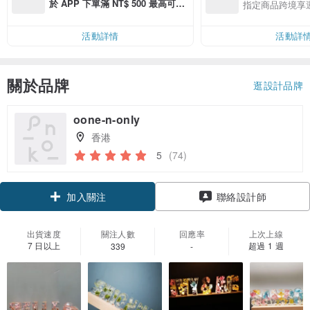
於 APP 下單滿 NT$ 500 最高可折
指定商品跨境享
運費 NT$ 100
活動詳情
活動詳
關於品牌
逛設計品牌
oone-n-only
香港
5
(74)
加入關注
聯絡設計師
出貨速度
關注人數
回應率
上次上線
7 日以上
超過 1 週
339
-