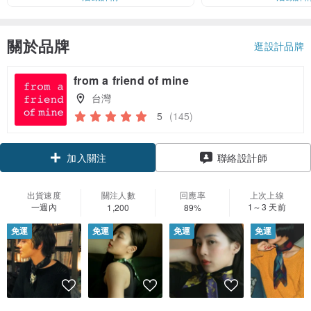
關於品牌
逛設計品牌
from a friend of mine
台灣
5
(145)
領優惠券
聯絡設計師
加入關注
出貨速度
關注人數
回應率
上次上線
一週內
1～3 天前
1,200
89%
免運
免運
免運
免運