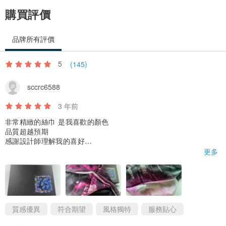
購買評價
品牌所有評價
5
(145)
sccrc6588
3 年前
非常精緻的絲巾 是我喜歡的顏色
品質超越預期
感謝設計師理解我的喜好
出貨前細心溝通
更多
出貨迅速
會再回購的好商家！大推
質感優異
符合期望
風格獨特
服務貼心