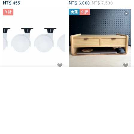
NT$ 455
NT$ 6,000
NT$ 7,500
9 折
免運
9 折
日本Like-it 可堆疊收納洗衣籃專
雙抽屜螢幕增高架(寬42CM) 收納
看其他商品
了解品牌
用 -滑滑便利輪 (專用輪)
書桌展示架 手工 客製化雷射雕刻
this-this 雜貨研究所
Pinocchio’s cabin
NT$ 234
NT$ 260
NT$ 3,026
NT$ 3,362
免運
68 折