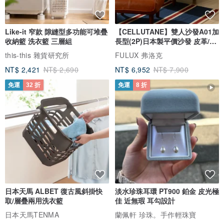
Like-it 窄款 隙縫型多功能可堆疊
【CELLUTANE】雙人沙發A01加
收納籃 洗衣籃 三層組
長型(2P)日本製平價沙發 皮革/燈
芯絨
this-this 雜貨研究所
FULUX 弗洛克
NT$ 2,421
NT$ 2,690
NT$ 6,952
NT$ 7,900
免運
32 折
免運
8 折
日本天馬 ALBET 復古風斜掛快
淡水珍珠耳環 PT900 鉑金 皮光極
取/層疊兩用洗衣籃
佳 近無瑕 耳勾設計
日本天馬TENMA
蘭佩軒 珍珠。手作輕珠寶