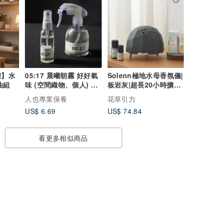
禮】水
05:17 晨曦朝霧 好好氣
Solenn極地水母香氛儀|
油組
味 (空間織物、個人) 兩
板岩灰|超長20小時擴香/
用淡香水
智慧定時/世界專利
人也專業保養
花草引力
US$ 6.69
US$ 74.84
看更多相似商品