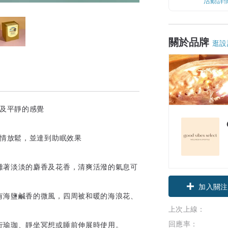
活動詳
關於品牌
逛設
和及平靜的感覺
心情放鬆，並達到助眠效果
雜著淡淡的麝香及花香，清爽活潑的氣息可
加入關注
有海鹽鹹香的微風，四周被和暖的海浪花、
上次上線：
回應率：
行瑜珈、靜坐冥想或睡前伸展時使用。