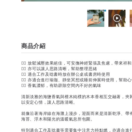
商品介紹
👍🏻 放鬆減壓效果絕佳，可安撫神經緊張及焦慮，帶來祥
👍🏻 亦可以讓人思路清晰，幫助整理思緒
👍🏻 適合工作及唸書時放在辦公桌或書房時使用
👍🏻 亦適合進行瑜珈、靜坐冥想或睡前伸展時使用，幫助
👍🏻 香氣濃郁，有助辟除空間內不好的氣味
清新淡雅的海鹽香氣與檀木純樸的木本香相互交融著，夾
以安定心情，讓人思路清晰。
就像沿著海岸線在海灘上漫步，迎面而來是清新乾淨、帶
海苔、浮木和陽光的溫暖氣息所包圍。
特別適合工作及唸書等需要集中注意力時點燃，亦適合進