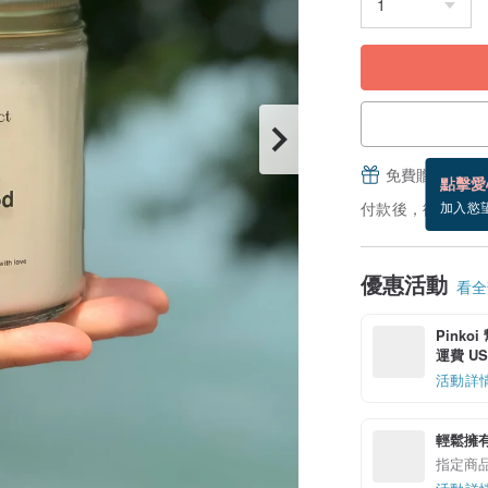
免費贈送電子
點擊愛
付款後，從備貨到
加入慾
優惠活動
看全部
Pinko
運費 US$
活動詳
輕鬆擁
指定商