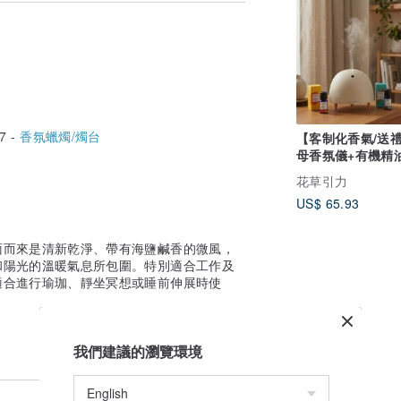
7 -
香氛蠟燭/燭台
【客制化香氣/送
母香氛儀+有機精
花草引力
US$ 65.93
面而來是清新乾淨、帶有海鹽鹹香的微風，
和陽光的溫暖氣息所包圍。特別適合工作及
適合進行瑜珈、靜坐冥想或睡前伸展時使
我們建議的瀏覽環境