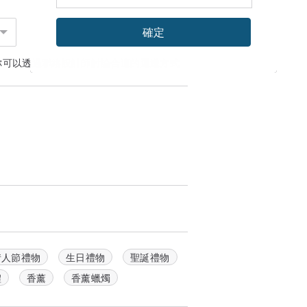
確定
你可以透過
聯絡設計師
討論合適的運送方式
情人節禮物
生日禮物
聖誕禮物
禮
香薰
香薰蠟燭