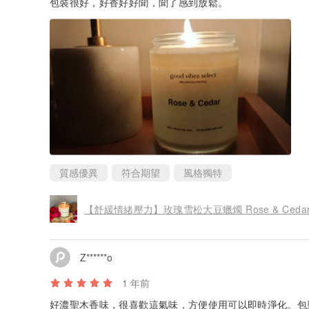
包裝很好，好香好好聞，聞了感到放鬆。
質感優異
符合期望
風格獨特
【舒緩情緒壓力】玫瑰雪松大豆蠟燭 Rose & Cedar 
Z******o
1 年前
好濃聖木香味，很喜歡這氣味，方便使用可以即時淨化。包