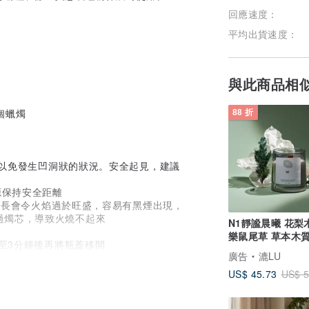
回應速度：
平均出貨速度：
與此商品相
個蠟燭
88 折
，以免發生凹洞狀的狀況。安全起見，建議
源保持安全距離
芯太長會令火焰過於旺盛，容易有黑煙出現，
過燭芯，導致火燒不起來
N1靜謐晨曦 花梨
樂鼠尾草 草本木質調 木
至3分鐘後再將瓶蓋移開
芯香氛蠟燭
廣告
漉LU
US$ 45.73
US$ 5