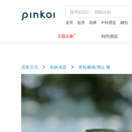
皮夾
短夾
花磚
中秋禮盒
錢包
主題企劃
時尚潮流
居家生活
家飾佈置
香氛蠟燭/燭台
蠟