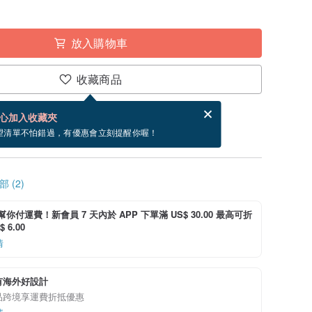
放入購物車
收藏商品
賀卡，結帳完成後填寫
電子賀卡是什麼？
心加入收藏夾
寄出商品為 3 個工作天。（不包含假日）
望清單不怕錯過，有優惠會立刻提醒你喔！
 (2)
i 幫你付運費！新會員 7 天內於 APP 下單滿 US$ 30.00 最高可折
 6.00
情
有海外好設計
品跨境享運費折抵優惠