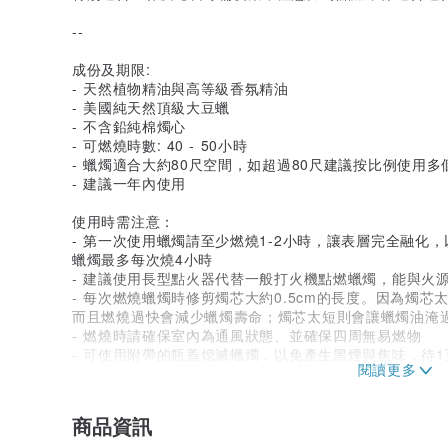
--
成份及期限:
- 天然植物精油與高等級香氛精油
- 美國純天然頂級大豆蠟
- 不含鉛純棉燭心
- 可燃燒時數: 40 - 50小時
- 蠟燭適合大約80尺空間，如超過80尺建議按比例使用多
- 建議一年內使用
使用時需注意：
- 第一次使用蠟燭請至少燃燒1-2小時，讓表層完全融化
蠟燭最多每次燒4小時
- 建議使用長型點火器代替一般打火機點燃蠟燭，能與火
- 每次燃燒蠟燭時修剪燭芯大約0.5cm的長度。因為燭
而且燃燒過快會減少蠟燭壽命；燭芯太短則會讓蠟燭油淹
- 燃燒時請確保室內為通風狀態、並確保四周無易燃物
- 可使用附帶的瓶蓋熄滅蠟燭，以免產生黑煙與焦味，待1
🔸現貨，全人手香港製作
商品資訊