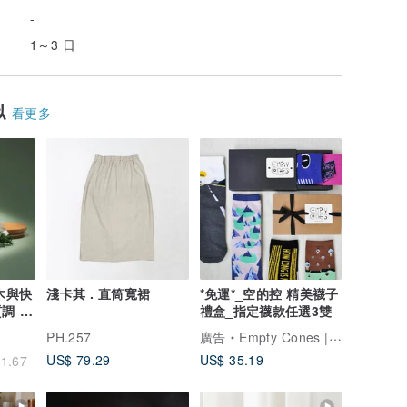
-
1～3 日
似
看更多
木與快
淺卡其 . 直筒寬裙
*免運*_空的控 精美襪子
禮盒_指定襪款任選3雙
PH.257
廣告
Empty Cones | 空的控
US$ 79.29
US$ 35.19
1.67