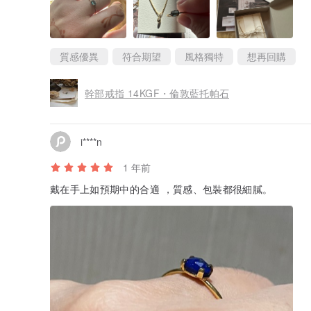
◆材質
14KGF 是一種在黃銅芯周圍壓接有厚層 14K 金的材料。
14克拉金層佔總重量1/20以上的物品稱為14KGF。
它是高端配件的流行材料。
關於金屬過敏，有個體差異，
質感優異
符合期望
風格獨特
想再回購
如果你能用14K金，我想你也可以用。
幹部戒指 14KGF・倫敦藍托帕石
◆尺寸
石尺寸 6mm x 4mm
環絲直徑1mm
i****n
有尺寸 9、11 和 13 可供選擇。
1 年前
數量: 直徑
9號：15.7毫米
戴在手上如預期中的合適 ，質感、包裝都很細膩。
11號：16.4mm
13號：17毫米
◆免費包裝
包裝可作為一項服務提供。
◆配戴影像採用同系列月光石。
*支持的星座和誕生石因國家和地區而異。