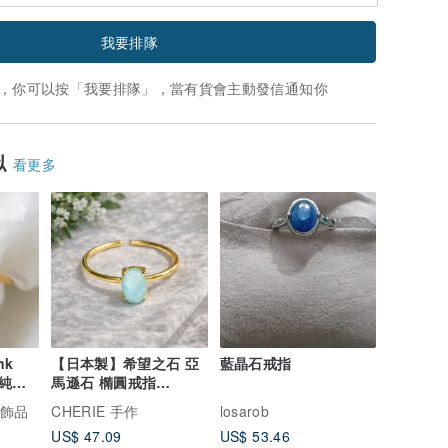
我要排隊
，你可以按「我要排隊」，當有貨會主動發信通知你
似
看更多
nk
【日本製】希望之石 亞
藍晶石戒指
25純銀
馬遜石 橢圓戒指
)
Silver925 自由尺寸 天
作飾品
CHERIE 手作
losarob
然石 精緻戒指 抗過敏
US$ 47.09
US$ 53.46