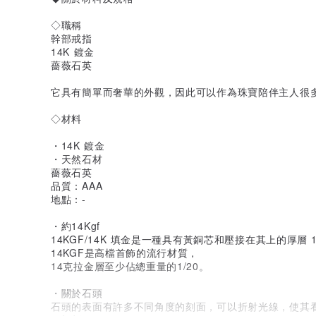
◇職稱
幹部戒指
14K 鍍金
薔薇石英
它具有簡單而奢華的外觀，因此可以作為珠寶陪伴主人很
◇材料
・14K 鍍金
・天然石材
薔薇石英
品質：AAA
地點：-
・約14Kgf
14KGF/14K 填金是一種具有黃銅芯和壓接在其上的厚層 
14KGF是高檔首飾的流行材質，
14克拉金層至少佔總重量的1/20。
・關於石頭
石頭的表面有許多不同角度的刻面，可以折射光線，使其