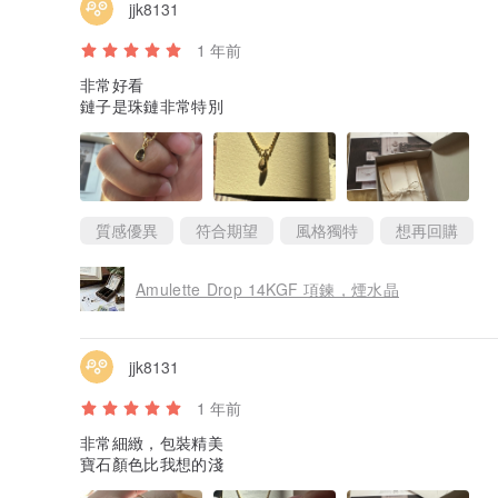
jjk8131
◆關於天然石材
1 年前
玫瑰石英
非常好看
品質：AAA級
鏈子是珠鏈非常特別
十月生日石
石字：愛、美麗、善良
玫瑰石英據說是愛與美女神維納斯的石。
除了充實愛情之外，還有助於分泌女性荷爾蒙。
據說有很好的皮膚和美容功效。
質感優異
符合期望
風格獨特
想再回購
它在女性中非常受歡迎。
對主人來說，讓女人由內而外美麗。
Amulette Drop 14KGF 項鍊，煙水晶
愛自己並培養自信，
它是石。
對於那些想遇見一個美好的人或結婚的人，
jjk8131
那些想加深與伴侶關係的人，
推薦給那些希望變得比現在更美麗的人。
1 年前
還具有很好的療癒功效，
非常細緻，包裝精美
它是石，可以溫柔地治癒你的疲勞和傷口，讓你充滿愛。
寶石顏色比我想的淺