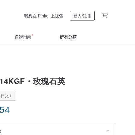
我想在 Pinkoi 上販售
登入/註冊
送禮指南
所有分類
14KGF・玫瑰石英
：日文）
.54