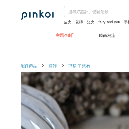
皮夾
花磚
短夾
fairy and you
手
主題企劃
時尚潮流
配件飾品
首飾
戒指
半寶石