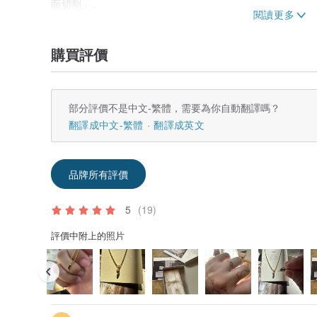
面切割」。
◇尺寸：
購買評價
石材尺寸：6mm✕4mm
環臂線寬：1mm
尺寸/JP(JIS)：直徑(mm)
部分評價不是中文-繁體，需要為你自動翻譯嗎？
您可以選擇
#9（JIS49）：15.7毫米
翻譯成中文-繁體
翻譯成英文
#11（JIS51）：16.4毫米
#13（JIS53）：17毫米
品牌所有評價
◆免費包裝
包裝可作為一項服務提供。
請在備註欄中註明您希望將其包裝。
5
(19)
◆對應的星座和生日石因國家和地區而異。
評價中附上的照片
----------------
一系列小型天然石戒指。
所有金件均使用14KGF。
我們選擇並製造寶石等級的優質天然寶石。