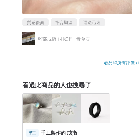
質感優異
符合期望
運送迅速
幹部戒指 14KGF・青金石
看品牌所有評價 (1
看過此商品的人也搜尋了
手工製作的 戒指
手工