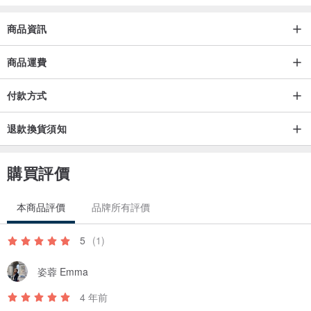
*
由於在海外,我們沒有提供順豐速運
*
商品資訊
商品運費
如有任何問題,請下單前訊息我們
產地/製造方式
付款方式
英國 手工製作 Handmade
退款換貨須知
購買評價
本商品評價
品牌所有評價
5
(1)
姿蓉 Emma
4 年前