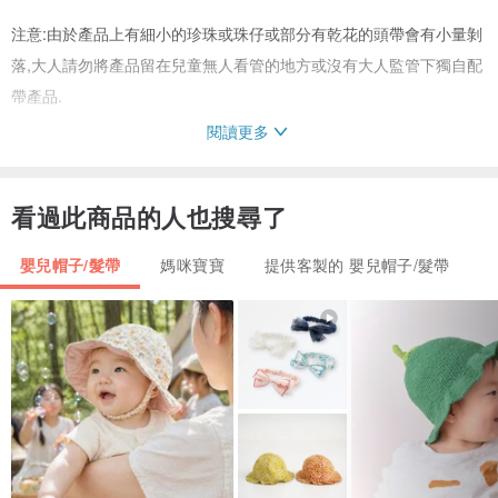
注意:由於產品上有細小的珍珠或珠仔或部分有乾花的頭帶會有小量剝
落,大人請勿將產品留在兒童無人看管的地方或沒有大人監管下獨自配
帶產品.
閱讀更多
清洗方法:請而手洗方式用皂液輕力按摩,不見議用燙斗燙摺,如有需要
請而低溫燙摺
看過此商品的人也搜尋了
嬰兒帽子/髮帶
媽咪寶寶
提供客製的 嬰兒帽子/髮帶
大部分髮帶會以牛油紙包裝好用紙盒寄出(部分會用大信封),附上自制
感謝咭!
關於國際運費:
我們設定了兩種運費都是由英國Royal mail郵政公司運送
1基本運送_普通寄運服務 是沒有包括追蹤及簽收 一般大概需要七至