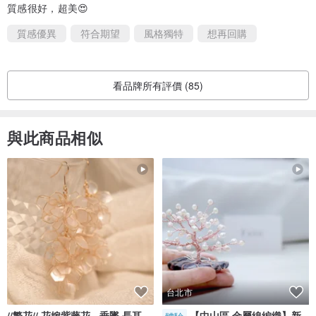
質感很好，超美😍
質感優異
符合期望
風格獨特
想再回購
看品牌所有評價 (85)
與此商品相似
台北市
//繁花// 花嫁紫藤花 - 垂墜.長耳
【中山區 金屬線編織】新