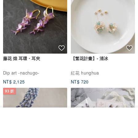
藤花 煌 耳環・耳夾
【繁花計畫】- 清冰
Dip art -nachugo-
紅花 hunghua
NT$ 2,125
NT$ 720
93 折
我要排隊
加入收藏
了解品牌