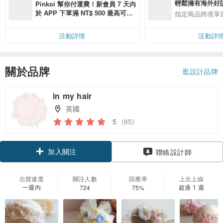
輕鬆擁有海外好
Pinkoi 幫你付運費！新會員 7 天內
於 APP 下單滿 NT$ 500 最高可折
指定商品跨境享
運費 NT$ 100
活動詳情
活動詳
關於品牌
逛設計品牌
in my hair
英國
5
(85)
加入關注
聯絡設計師
出貨速度
關注人數
回應率
上次上線
一週內
超過 1 週
724
75%