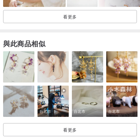
十四個工作天(遺失的風險比沒有追蹤碼大,不過遺失的情況都比較少
發生,大概100個裡,只有3-5個可能)
看更多
本小店是屬於小本經營 如貨品在寄運期間 受到損壞及寄失 我們沒法
為閣下承擔貨物所損失的金額 亦不能因事件發生後辦退貨手續 希望各
位體諒
與此商品相似
我們能為閣下做到的一小點幫忙：貨物如果在寄運流程時損壞及寄失,
我們可以給閣下半價的價錢再購買之前購買寄出的款式（運費是正
價）希望能為大家保償一點點！
2快捷運送_追蹤或簽收服務 有些國家是包括追蹤號碼及簽收 一般大
概需要七至十個工作天 （視情況而定最長有機會十四個工作天）
優點是可能運送時間比普通的快,但也不能100%保証啊!
*
請在下單前選擇清楚,如果下單後就不能更改啊！
*
台北市
台北市
台北市
本小店是屬於小本經營 如貨品在寄運期間 受到損壞及寄失 我們沒法
為閣下承擔貨物所損失的金額 亦不能因事件發生後辦退貨手續 希望各
看更多
位體諒!