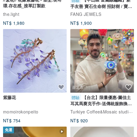
體驗
環.存在感_接單訂製款
手友善 寶石生命樹 招財樹 / 寶石
自選
the.light
FANG JEWELS
NT$ 1,980
NT$ 1,900
台北市
紫藤花
【台北】限量優惠-圖佳土
體驗
耳其馬賽克手作-送傳統服飾換裝
體驗
Turkiye Coffee&Mosaic studio土耳其咖啡與馬賽克燈工作坊
momoirokonpeito
NT$ 754
NT$ 920
免運