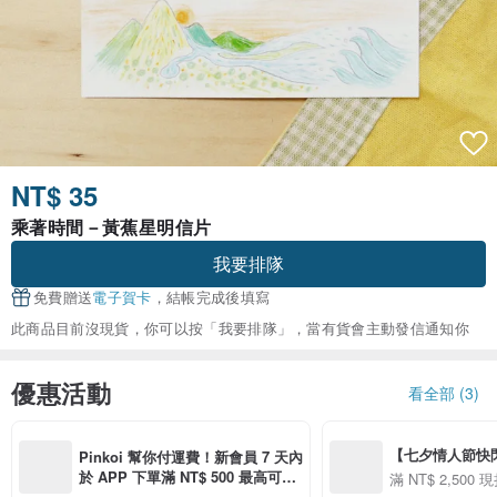
NT$ 35
乘著時間－黃蕉星明信片
我要排隊
免費贈送
電子賀卡
，結帳完成後填寫
此商品目前沒現貨，你可以按「我要排隊」，當有貨會主動發信通知你
優惠活動
看全部 (3)
【七夕情人節快閃】8
Pinkoi 幫你付運費！新會員 7 天內
用 APP 購買任一
於 APP 下單滿 NT$ 500 最高可折
滿 NT$ 2,500 現
00 現折 NT$100
運費 NT$ 100