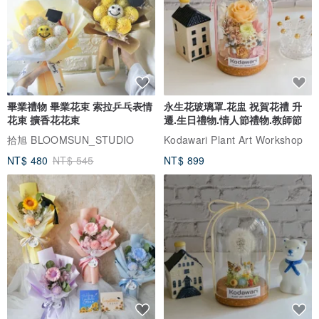
畢業禮物 畢業花束 索拉乒乓表情
永生花玻璃罩.花盅 祝賀花禮 升
花束 擴香花花束
遷.生日禮物.情人節禮物.教師節
拾旭 BLOOMSUN_STUDIO
Kodawari Plant Art Workshop
NT$ 480
NT$ 545
NT$ 899