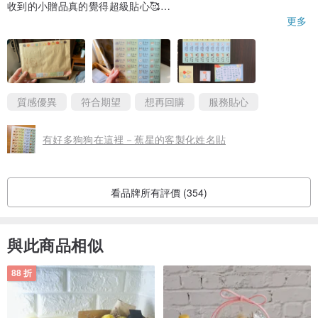
收到的小贈品真的覺得超級貼心🥰
超級喜歡
更多
一定會在回購😍
非常感謝設計師的用心
質感優異
符合期望
想再回購
服務貼心
有好多狗狗在這裡－蕉星的客製化姓名貼
看品牌所有評價 (354)
與此商品相似
88 折