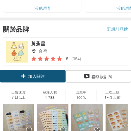
活動詳情
活動詳
關於品牌
逛設計品牌
黃蕉星
台灣
5
(354)
加入關注
聯絡設計師
出貨速度
關注人數
回應率
上次上線
7 日以上
1～3 天前
1,788
100%