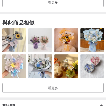
看更多
與此商品相似
✦尺寸：約10.5 x 15 cm 大小
✦材質：摸起來舒服又好寫的240P奇美紙（類似象牙紙質感，棉質溫
潤手感）
（這次原稿是用色鉛筆畫的，保留了我最喜歡的筆觸，希望你能感受
到手繪的溫暖：）
✦ 小叮嚀：照片因為光影及每個螢幕顯示色不同，與實品顏色略有差
看更多
異，請不介意者再購買唷！
✦ 有什麼問題請按「聯絡設計師」來跟我說說～:D
✦ 為了減少包材浪費，訂單商品金額滿150$才出貨꒰*ु"̮꒱۶
商品資訊