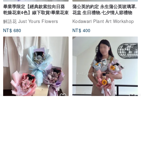
畢業季限定【經典款索拉向日葵
蒲公英的約定 永生蒲公英玻璃罩.
乾燥花束4色】線下取貨/畢業花束
花盅 生日禮物.七夕情人節禮物
解語花 Just Yours Flowers
Kodawari Plant Art Workshop
NT$ 680
NT$ 400
我要排隊
俞造植所 │ 向日葵花束 附贈花束
畢業禮物推薦 向日葵小熊畢業花
加入收藏
了解品牌
提袋 畢業花束 太陽花花束
束 附提袋 乾燥花 永生花 畢業季
俞造植所
ReMy芮米有花
NT$ 750
NT$ 480