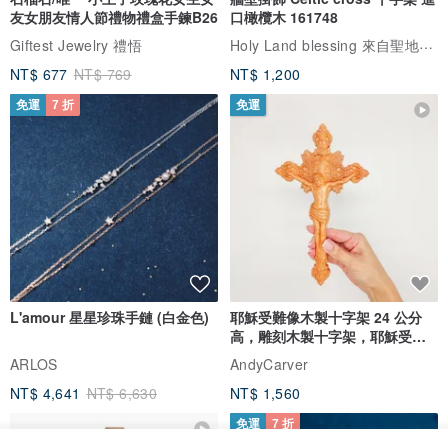
友女朋友情人節禮物禮盒手鍊B26
口橄欖木 161748
Holy Land blessing 來自聖地的祝福
Giftest Jewelry 禮悟
NT$ 677
NT$ 769
NT$ 1,200
免運
7 折
免運
L'amour 星星珍珠手鏈 (白金色)
耶穌受難像木製十字架 24 公分
高，雕刻木製十字架，耶穌受難
像天主教十字架
ARLOS
AndyCarver
NT$ 4,641
NT$ 6,630
NT$ 1,560
免運
7 折