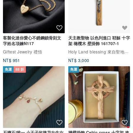
客製化迷你愛心不銹鋼鎖骨刻文
天主教聖物 以色列進口 耶穌 十字
字姓名項鍊N117
架 橄欖木 壁掛飾 161707-1
Holy Land blessing 來自聖地的祝福
Giftest Jewelry 禮悟
NT$ 951
NT$ 3,000
免運
88 折
免運
石榴石/唯一 小王子玫瑰花女生女
牆壁掛飾 Celtic cross 十字架 進