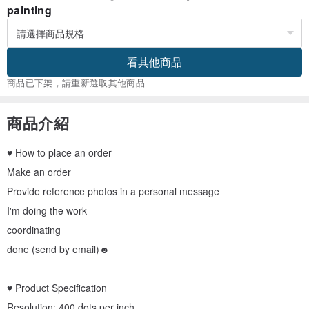
painting
看其他商品
商品已下架，請重新選取其他商品
商品介紹
♥ How to place an order
Make an order
Provide reference photos in a personal message
I'm doing the work
coordinating
done (send by email)☻
♥ Product Specification
Resolution: 400 dots per inch