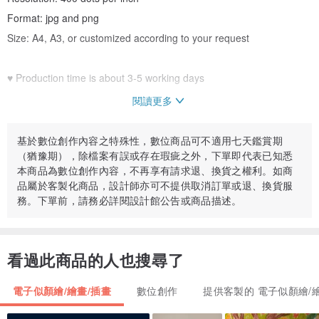
Format: jpg and png
Size: A4, A3, or customized according to your request
♥ Production time is about 3-5 working days
閱讀更多
♥ How to choose photos for a portrait
-Clear frontal photos of facial features and hairstyles
基於數位創作內容之特殊性，數位商品可不適用七天鑑賞期
（猶豫期），除檔案有誤或存在瑕疵之外，下單即代表已知悉
- Both full body and half body are available
本商品為數位創作內容，不再享有請求退、換貨之權利。如商
-1-2 main photos
品屬於客製化商品，設計師亦可不提供取消訂單或退、換貨服
務。下單前，請務必詳閱設計館公告或商品描述。
♥This product has only a digital file, there is no physical finished
product
看過此商品的人也搜尋了
Cannot be cancelled or refunded after the order.
This product is intended for personal use. You can use it on your
電子似顏繪/繪畫/插畫
數位創作
提供客製的 電子似顏繪/
social networks, print postcards, as well as on canvas or paper to
use it in your interior or give it to your loved ones.