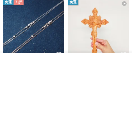
免運
7 折
免運
我要訂製
L'amour 星星珍珠手鏈 (白金色)
耶穌受難像木製十字架 24 公分
加入收藏
了解品牌
高，雕刻木製十字架，耶穌受難
像天主教十字架
ARLOS
AndyCarver
NT$ 4,641
NT$ 6,630
NT$ 1,560
免運
7 折