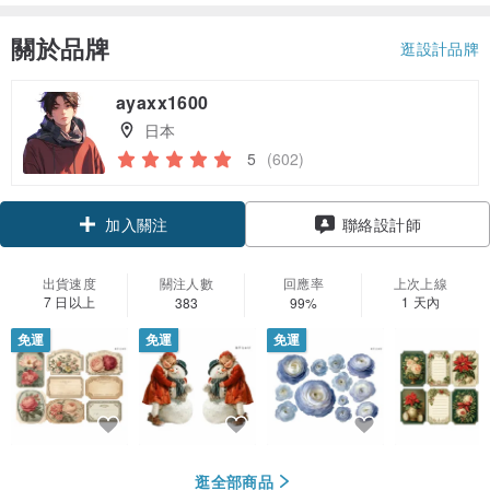
關於品牌
逛設計品牌
ayaxx1600
日本
5
(602)
領優惠券
聯絡設計師
加入關注
出貨速度
關注人數
回應率
上次上線
7 日以上
1 天內
383
99%
免運
免運
免運
逛全部商品