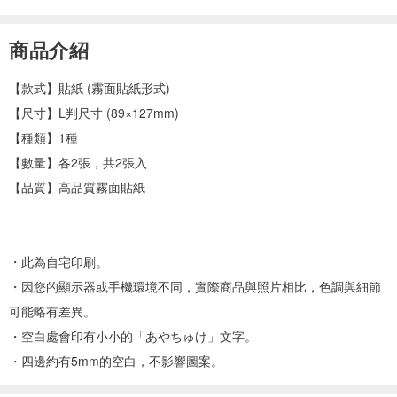
商品介紹
【款式】貼紙 (霧面貼紙形式)
【尺寸】L判尺寸 (89×127mm)
【種類】1種
【數量】各2張，共2張入
【品質】高品質霧面貼紙
・此為自宅印刷。
・因您的顯示器或手機環境不同，實際商品與照片相比，色調與細節
可能略有差異。
・空白處會印有小小的「あやちゅけ」文字。
・四邊約有5mm的空白，不影響圖案。