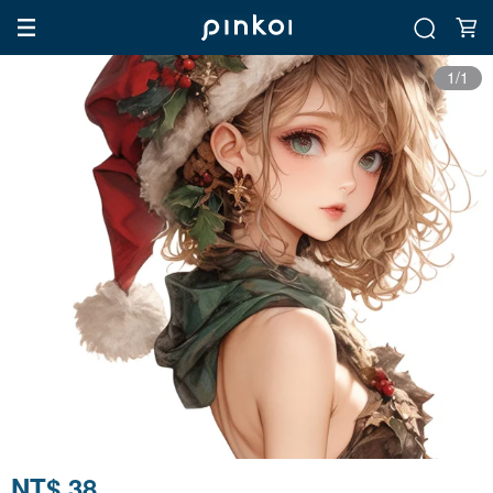
1/1
NT$ 38