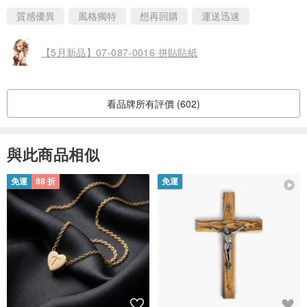
質感優異
風格獨特
想再回購
運送迅速
【5月新品】07-087-0016 拼貼貼紙
看品牌所有評價 (602)
與此商品相似
免運
88 折
免運