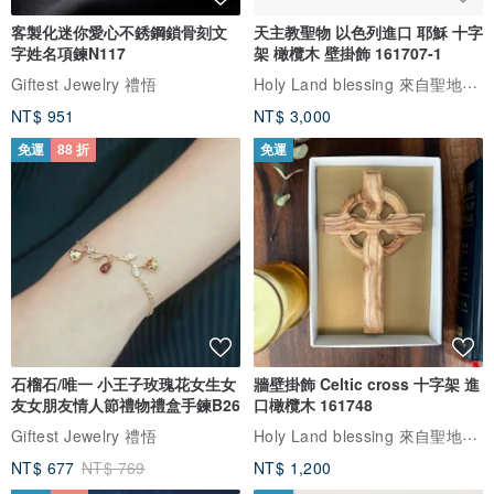
客製化迷你愛心不銹鋼鎖骨刻文
天主教聖物 以色列進口 耶穌 十字
字姓名項鍊N117
架 橄欖木 壁掛飾 161707-1
Holy Land blessing 來自聖地的祝福
Giftest Jewelry 禮悟
NT$ 951
NT$ 3,000
免運
88 折
免運
石榴石/唯一 小王子玫瑰花女生女
牆壁掛飾 Celtic cross 十字架 進
友女朋友情人節禮物禮盒手鍊B26
口橄欖木 161748
Holy Land blessing 來自聖地的祝福
Giftest Jewelry 禮悟
NT$ 677
NT$ 769
NT$ 1,200