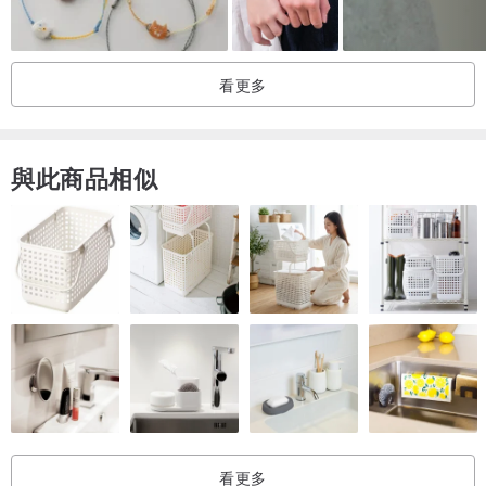
for the transmission of love and wealth deduce a new chapter.
The design has both the form aesthetic feeling of the traditional art.
The products of huachangge jewelry are full of humanistic
看更多
flavor and historical and cultural details, with the warmth of time
and natural fragrance of human nature in the design. Every natural
crystal gemstone has its own energy. We will ask monk first light for
與此商品相似
blessing to let the energy of the crystal gemstone get better
release and bring you more good luck.)
看更多