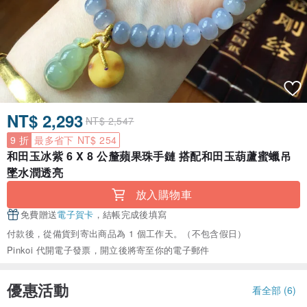
NT$ 2,293
NT$ 2,547
9 折
最多省下 NT$ 254
和田玉冰紫 6 X 8 公釐蘋果珠手鏈 搭配和田玉葫蘆蜜蠟吊
墜水潤透亮
放入購物車
免費贈送
電子賀卡
，結帳完成後填寫
付款後，從備貨到寄出商品為 1 個工作天。（不包含假日）
Pinkoi 代開電子發票，開立後將寄至你的電子郵件
優惠活動
看全部 (6)