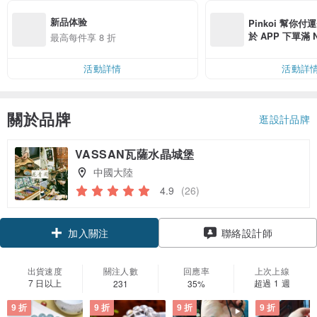
新品体验
Pinkoi 幫你付
於 APP 下單滿 
最高每件享 8 折
運費 NT$ 100
活動詳情
活動詳
關於品牌
逛設計品牌
VASSAN瓦薩水晶城堡
中國大陸
4.9
(26)
領優惠券
聯絡設計師
加入關注
出貨速度
關注人數
回應率
上次上線
7 日以上
超過 1 週
231
35%
9 折
9 折
9 折
9 折