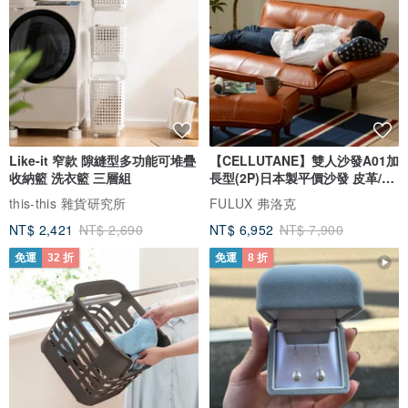
Like-it 窄款 隙縫型多功能可堆疊
【CELLUTANE】雙人沙發A01加
收納籃 洗衣籃 三層組
長型(2P)日本製平價沙發 皮革/燈
芯絨
this-this 雜貨研究所
FULUX 弗洛克
NT$ 2,421
NT$ 2,690
NT$ 6,952
NT$ 7,900
免運
32 折
免運
8 折