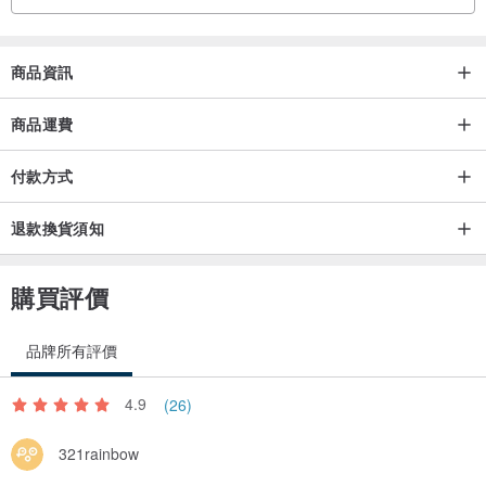
商品資訊
商品運費
付款方式
[ 水晶開光的好處 The benefits of Crystal Light ]
退款換貨須知
開光是指有一定修行成就的人通過持印誦咒，加上給予特別的靈力來
購買評價
消除物品不好的磁場，賦予物品特殊的靈力，使工藝品一樣的
東西成為可以調整風水的物品。開光的天然首飾會放出非常大的能
品牌所有評價
量，也會給你帶來無比的好運。
（The term「Open light」refers to a person with a certain amount
4.9
(26)
of practice achievements who can eliminate the bad magnetic field
of an object by holding a mantra of imprinting and giving it special
321rainbow
spiritual power, make things like handicrafts into things that can