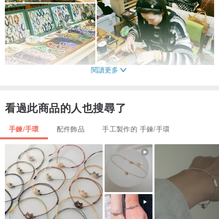
閱讀更多
[ 品牌故事 Brand stories ]
看過此商品的人也搜尋了
精選全球天然水晶寶石材質，匠心打造，為愛與財富的傳承演繹新的
手鍊/手環
配件飾品
手工製作的 手鍊/手環
華章。設計兼具傳統藝術的形式美感。花青閣珠寶的產品極具
人文氣息及厚重的歷史文化底蘊，在設計中帶有時光的溫暖和人性自
然的芬芳。每個天然水晶寶石都是有自身的能量，出售的首飾
我們都會請高僧開光加持，讓水晶寶石的自身能量得到更好的釋放，
也會給你們帶來更多的好運氣。
（Select the world's natural crystal gem materials, craftsmanship,