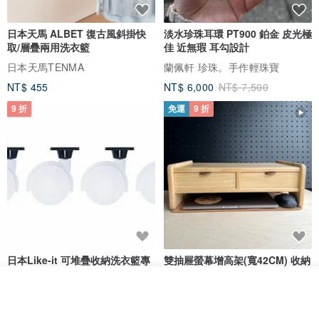
日本天馬 ALBET 復古風斜掛快
淡水珍珠耳環 PT900 鉑金 皮光極
取/層疊兩用洗衣籃
佳 近無瑕 耳勾設計
日本天馬TENMA
蘭佩軒 珍珠。手作輕珠寶
NT$ 455
NT$ 6,000
NT$ 7,500
9 折
免運
9 折
日本Like-it 可堆疊收納洗衣籃專
雙抽屜螢幕增高架(寬42CM) 收納
用 -滑滑便利輪 (專用輪)
書桌展示架 手工 客製化雷射雕刻
放入購物車
this-this 雜貨研究所
Pinocchio’s cabin
加入收藏
了解品牌
NT$ 234
NT$ 260
NT$ 3,026
NT$ 3,362