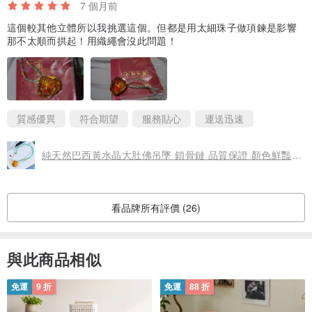
7 個月前
adjust feng shui. The natural jewelry that opens the light can
這個較其他立體所以我挑選這個。但都是用太細珠子做項鍊是影響
release very big energy, also can bring matchless good luck to
那不太順而拱起！用織繩會沒此問題！
you.)
質感優異
符合期望
服務貼心
運送迅速
[ 手圍測量 Hand circumference measurement ]
純天然巴西黃水晶大肚佛吊墜 鎖骨鏈 品質保證 顏色鮮豔亮麗
看品牌所有評價 (26)
與此商品相似
免運
9 折
免運
88 折